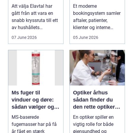
elmarknad
arbejdsgange
Att välja Elavtal har
Et moderne
gått från att vara en
bookingsystem samler
snabb kryssruta till ett
aftaler, patienter,
av hushållets
klienter og interne
viktigaste ekonom...
arbejdsgange ét sted. I
07 June 2026
05 June 2026
sund...
Ms fuger til
Optiker århus
vinduer og døre:
sådan finder du
sådan vælger og
den rette optiker i
bruger du dem
byen
MS-baserede
En optiker spiller en
rigtigt
fugemasser har på få
vigtig rolle for både
år fået en stærk
øjensundhed og