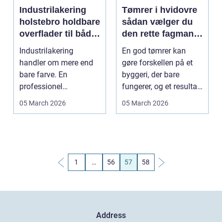
Industrilakering
Tømrer i hvidovre
holstebro holdbare
sådan vælger du
overflader til både
den rette fagmand
erhverv og private
til dit projekt
Industrilakering
En god tømrer kan
handler om mere end
gøre forskellen på et
bare farve. En
byggeri, der bare
professionel
fungerer, og et resultat
overfladebehandling
du bliver glad fo...
05 March 2026
05 March 2026
beskytter mater...
1
…
56
57
58
Address