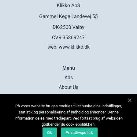
web:
www.klikko.dk
Menu
Ads
About Us
Cookies
På vores website bruges cookies til at huske dine indstillinger,
Contact
statistik og personalisering af indhold og annoncer. Denne
Sitemap
information deles med tredjepart. Ved fortsat brug af websiden
godkender du cookiepolitikken.
Ok
Privatlivspolitik