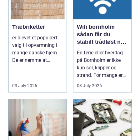
Træbriketter
Wifi bornholm
sådan får du
er blevet et populært
stabilt trådløst net
valg til opvarmning i
på klippeøen
mange danske hjem.
En ferie eller hverdag
De er nemme at
på Bornholm er ikke
håndtere, giver en høj...
kun sol, klipper og
strand. For mange er
en stabil intern...
03 July 2026
03 July 2026