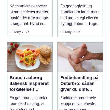
tag
Når samlere overvejer
En god tagløsning
at sælge deres mønter,
handler om langt mere
opstår der ofte mange
end pæne tegl eller en
spørgsmål. Hvad er
ny tagpapbane. Taget
mønterne værd?...
er husets vigtig...
03 May 2026
03 May 2026
Brunch aalborg
Fodbehandling på
italiensk inspireret
Østerbro: sådan
forkælelse i
giver du dine
midtbyen
fødder den pleje,
En god brunch samler
Fødderne bærer hele
de fortjener
mange af de ting, vi
kroppen hver eneste
forbinder med
dag, men mange