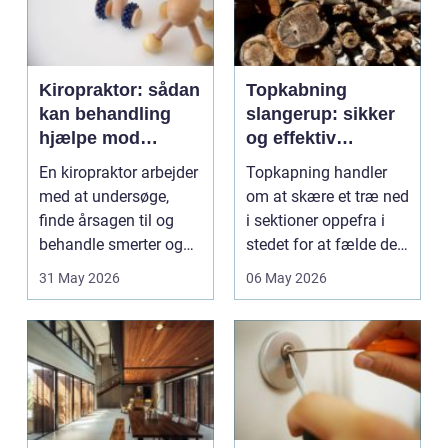
Kiropraktor: sådan
Topkabning
kan behandling
slangerup: sikker
hjælpe mod
og effektiv
smerter i muskler
beskæring af store
En kiropraktor arbejder
Topkapning handler
og led
træer
med at undersøge,
om at skære et træ ned
finde årsagen til og
i sektioner oppefra i
behandle smerter og
stedet for at fælde det
gene...
i ét hug. I ...
31 May 2026
06 May 2026