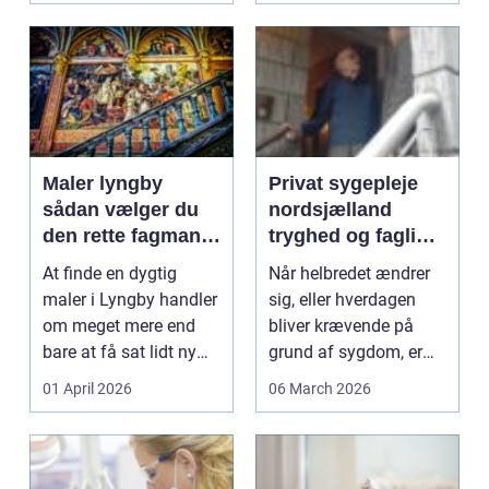
Maler lyngby
Privat sygepleje
sådan vælger du
nordsjælland
den rette fagmand
tryghed og faglig
til dit projekt
støtte i eget hjem
At finde en dygtig
Når helbredet ændrer
maler i Lyngby handler
sig, eller hverdagen
om meget mere end
bliver krævende på
bare at få sat lidt ny
grund af sygdom, er
farve på væggene....
det ikke altid nok ...
01 April 2026
06 March 2026