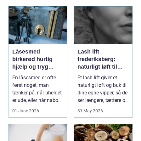
Låsesmed
Lash lift
birkerød hurtig
frederiksberg:
hjælp og tryg
naturligt løft til
sikring af hjem og
dine vipper
En låsesmed er ofte
Et lash lift giver et
virksomhed
først noget, man
naturligt løft og buk til
tænker på, når uheldet
dine egne vipper, så de
er ude, eller når naboen
ser længere, tættere og
har haft indbru...
mere...
01 June 2026
31 May 2026