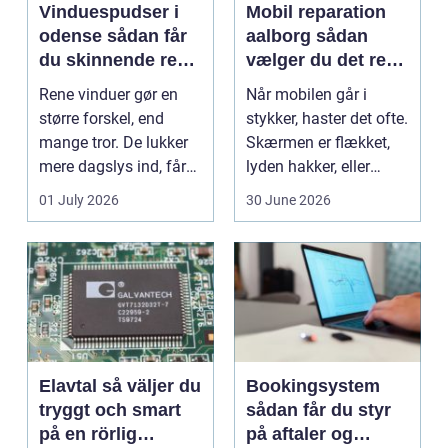
Vinduespudser i
Mobil reparation
odense sådan får
aalborg sådan
du skinnende rene
vælger du det rette
ruder året rundt
værksted
Rene vinduer gør en
Når mobilen går i
større forskel, end
stykker, haster det ofte.
mange tror. De lukker
Skærmen er flækket,
mere dagslys ind, får
lyden hakker, eller
hjem og erhvervs...
batteriet løber ...
01 July 2026
30 June 2026
Elavtal så väljer du
Bookingsystem
tryggt och smart
sådan får du styr
på en rörlig
på aftaler og