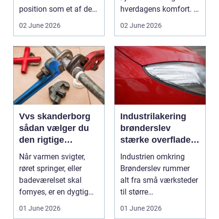
position som et af de
hverdagens komfort. I
mest alsidige valg til
en by som Aarhus, h...
02 June 2026
02 June 2026
vindu...
Vvs skanderborg
Industrilakering
sådan vælger du
brønderslev
den rigtige
stærke overflader
installatør
til industri og
Når varmen svigter,
Industrien omkring
erhverv
røret springer, eller
Brønderslev rummer
badeværelset skal
alt fra små værksteder
fornyes, er en dygtig
til større
VVS-installatør gu...
produktionsvirksomhe
01 June 2026
01 June 2026
der. Fæl...