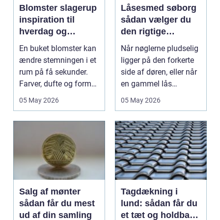
Blomster slagerup
Låsesmed søborg
inspiration til
sådan vælger du
hverdag og
den rigtige
særlige øjeblikke
låsepartner
En buket blomster kan
Når nøglerne pludselig
ændre stemningen i et
ligger på den forkerte
rum på få sekunder.
side af døren, eller når
Farver, dufte og former
en gammel lås
skaber ro, g...
begynder at dri...
05 May 2026
05 May 2026
Salg af mønter
Tagdækning i
sådan får du mest
lund: sådan får du
ud af din samling
et tæt og holdbart