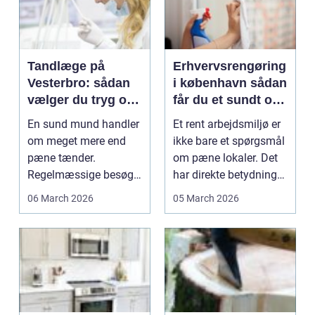
Tandlæge på
Erhvervsrengøring
Vesterbro: sådan
i københavn sådan
vælger du tryg og
får du et sundt og
professionel
præsentabelt
En sund mund handler
Et rent arbejdsmiljø er
tandpleje
arbejdsmiljø
om meget mere end
ikke bare et spørgsmål
pæne tænder.
om pæne lokaler. Det
Regelmæssige besøg
har direkte betydning
hos ...
for trivse...
06 March 2026
05 March 2026