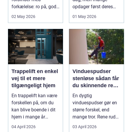
forkælelse: ro på, god
opdager først deres
kaffe, friskbagt brød...
betyd...
02 May 2026
01 May 2026
Trappelift en enkel
Vinduespudser
vej til et mere
stenløse sådan får
tilgængeligt hjem
du skinnende rene
ruder året rundt
En trappelift kan være
En dygtig
forskellen på, om du
vinduespudser gør en
kan blive boende i dit
større forskel, end
hjem i mange år
mange tror. Rene ruder
endnu, eller om d...
giver mere dagslys, et
04 April 2026
03 April 2026
pæn...