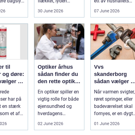
ere dagslys
flækket, lyden
ett av hushållets
hjem og
hakker, eller
viktigaste ekonom..
026
30 June 2026
07 June 2026
..
batteriet løber ...
r til
Optiker århus
Vvs
r og døre:
sådan finder du
skanderborg
vælger og
den rette optiker
sådan vælger d
 du dem
i byen
den rigtige
rede
En optiker spiller en
Når varmen svigter,
installatør
ser har på
vigtig rolle for både
røret springer, eller
t en stærk
øjensundhed og
badeværelset skal
 som et af
hverdagens
fornyes, er en dygti
alsidige
komfort. I en by
VVS-installatør gu..
2026
02 June 2026
01 June 2026
indu...
som Aarhus, h...