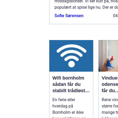
middagsbordet. Vi ser kun på, hva
populært at spise lige nu. Der er
lækre retter, der er gået lidt i glem
Sofie Sørensen
04
Wifi bornholm
Vindue
sådan får du
odense såd
stabilt trådløst
får du
net på klippeøen
skinne
En ferie eller
Rene vin
ruder å
hverdag på
større fo
Bornholm er ikke
mange tr