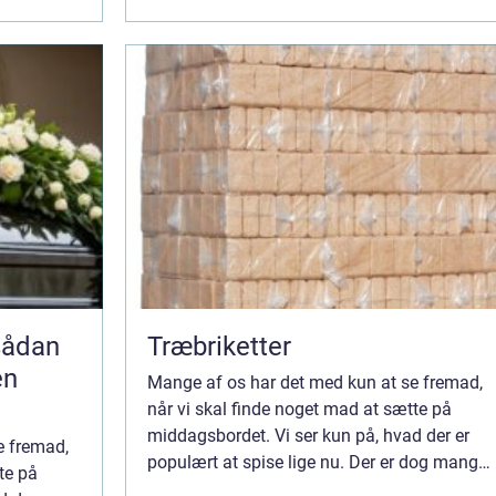
Træbriketter
en
Mange af os har det med kun at se fremad,
når vi skal finde noget mad at sætte på
middagsbordet. Vi ser kun på, hvad der er
e fremad,
populært at spise lige nu. Der er dog mange
te på
lækre retter, der er gået lidt i glemmeb...