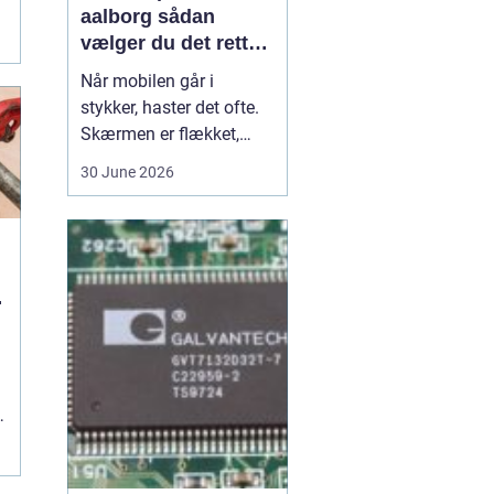
aalborg sådan
.
vælger du det rette
værksted
Når mobilen går i
stykker, haster det ofte.
Skærmen er flækket,
lyden hakker, eller
30 June 2026
batteriet løber tør alt for
hurtigt. I en by som
Aalborg er der flere
værksteder at vælge
imellem, og det kan være
u
svært at gennemskue,
hvem der faktisk leverer
god k...
g
.