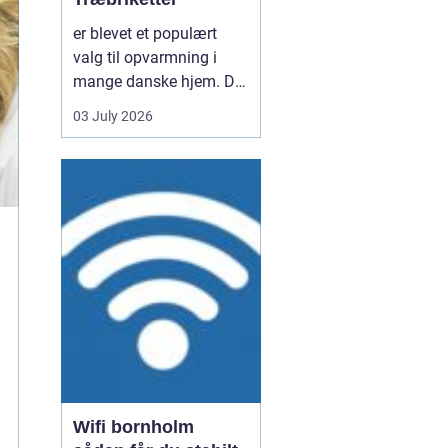
er blevet et populært
valg til opvarmning i
mange danske hjem. De
er nemme at håndtere,
03 July 2026
giver en høj varme og
kan være en mere
ensartet varmekilde end
almindeligt brænde.
Samtidig kan de udnytte
resttræ fra træindustrien,
som ellers ville gå til
spil...
Wifi bornholm