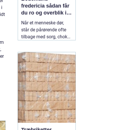
er
fredericia sådan får
 i
du ro og overblik i
idt
en svær tid
Når et menneske dør,
står de pårørende ofte
tilbage med sorg, chok
em
og mange spørgsmål.
,
Hvad skal gøres først?
er
Hvem kontakter man?
Hvordan skaber man en
afsked, som føles rigtig?
Her spiller en lokal
04
July 2026
Træbriketter