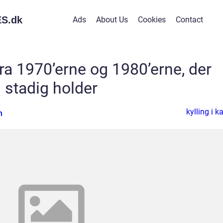
S.
dk
Ads
About Us
Cookies
Contact
fra 1970’erne og 1980’erne, der
stadig holder
kylling i k
n