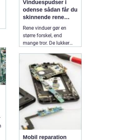
Vinduespudser i
odense sådan får du
skinnende rene
ruder året rundt
Rene vinduer gør en
større forskel, end
mange tror. De lukker
mere dagslys ind, får
hjem og
erhvervsbygninger til at
fremstå velholdte og
giver et bedre indeklima.
Flere boligejere og
virksomheder vælger
derfor at bruge en
professionel
01 July
d
2026
r
n
Mobil reparation