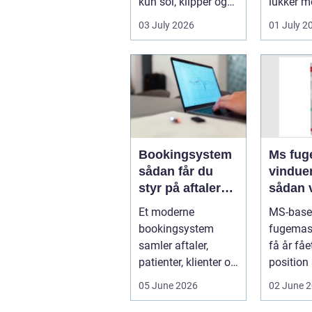
kun sol, klipper og
lukker m
strand. For mange
ind, får 
03 July 2026
01 July 2
er en stabil intern...
erhvervs.
Bookingsystem
Ms fuge
sådan får du
vindue
styr på aftaler
sådan 
og
bruger
Et moderne
MS-base
arbejdsgange
rigtigt
bookingsystem
fugemas
samler aftaler,
få år fåe
patienter, klienter og
position
interne
de mest 
05 June 2026
02 June 
arbejdsgange ét
valg til v