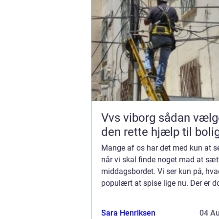
Vvs viborg sådan vælger du
den rette hjælp til boli
Mange af os har det med kun at s
når vi skal finde noget mad at sæt
middagsbordet. Vi ser kun på, hva
populært at spise lige nu. Der er
lækre retter, der er gået lidt i glem
Sara Henriksen
04 A