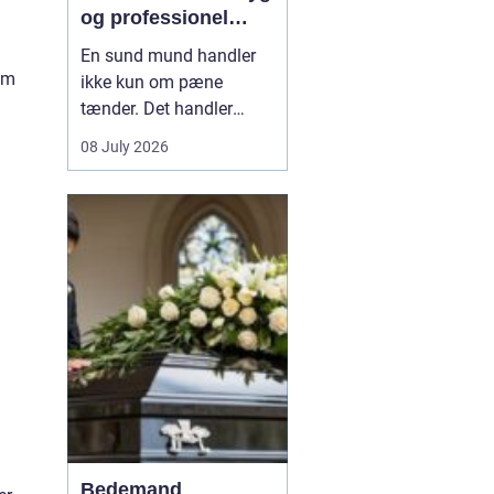
og professionel
tandpleje
En sund mund handler
em
ikke kun om pæne
tænder. Det handler
også om at kunne spise
08 July 2026
uden smerter, tale frit og
smile uden at være
bekymret. For mange i
og omkring Asnæs kan
det dog være en
udfordring at finde den
rette tandlæge, især hvis
man har haft d...
Bedemand