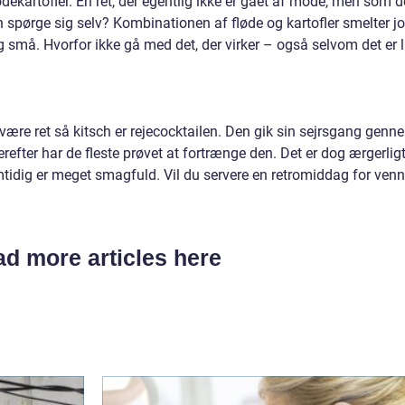
dekartofler. En ret, der egentlig ikke er gået af mode, men som d
n spørge sig selv? Kombinationen af fløde og kartofler smelter jo
 små. Hvorfor ikke gå med det, der virker – også selvom det er l
at være ret så kitsch er rejecocktailen. Den gik sin sejrsgang genn
refter har de fleste prøvet at fortrænge den. Det er dog ærgerligt
mtidig er meget smagfuld. Vil du servere en retromiddag for venn
d more articles here