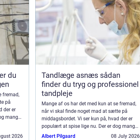
Tandlæge asnæs sådan
gen
finder du tryg og professionel
tandpleje
e fremad,
te på
Mange af os har det med kun at se fremad,
d der er
når vi skal finde noget mad at sætte på
 dog mange
middagsbordet. Vi ser kun på, hvad der er
meb...
populært at spise lige nu. Der er dog mange
lækre retter, der er gået lidt i glemmeb...
ugust 2026
Albert Pilgaard
08 July 2026