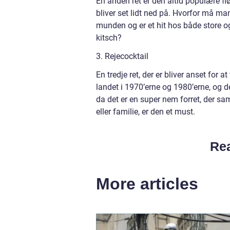
En anden ret er den altid populære flø
bliver set lidt ned på. Hvorfor må ma
munden og er et hit hos både store og
kitsch?
3. Rejecocktail
En tredje ret, der er bliver anset for 
landet i 1970’erne og 1980’erne, og de
da det er en super nem forret, der sa
eller familie, er den et must.
Rea
More articles