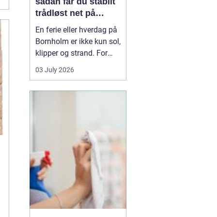
sådan får du stabilt
trådløst net på
klippeøen
En ferie eller hverdag på
Bornholm er ikke kun sol,
klipper og strand. For
mange er en stabil
03 July 2026
internetforbindelse
blevet lige så vigtig som
strøm og vand. Uanset
om du arbejder på
afstand, streamer film i
sommerhuset eller driver
en mindre virksomhed...