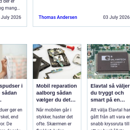
d der er
 dog mange
meb...
 July 2026
Thomas Andersen
03 July 2026
spudser i
Mobil reparation
Elavtal så väljer
an
aalborg sådan
du tryggt och
vælger du det
smart på en
nde rene
rette værksted
rörlig elmarkna
duer gør en
Når mobilen går i
Att välja Elavtal ha
ret rundt
rskel, end
stykker, haster det
gått från att vara e
or. De
ofte. Skærmen er
snabb kryssruta till