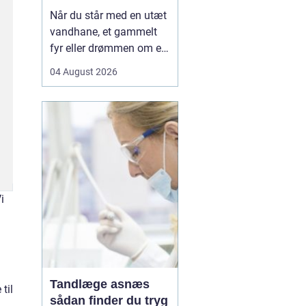
Når du står med en utæt
vandhane, et gammelt
fyr eller drømmen om et
nyt badeværelse, kan en
04 August 2026
dygtig VVSer være
forskellen på en hurtig
løsning og en dyr
langtidsskade. I Viborg
og omegn findes der
mange fagfolk, men
hvordan sikrer du dig, at
du vælge...
i
Tandlæge asnæs
til
sådan finder du tryg