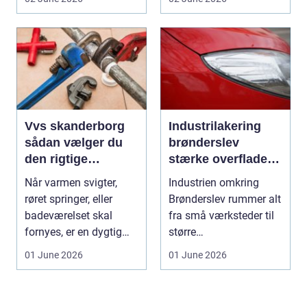
vindu...
Vvs skanderborg
Industrilakering
sådan vælger du
brønderslev
den rigtige
stærke overflader
installatør
til industri og
Når varmen svigter,
Industrien omkring
erhverv
røret springer, eller
Brønderslev rummer alt
badeværelset skal
fra små værksteder til
fornyes, er en dygtig
større
VVS-installatør gu...
produktionsvirksomhed
01 June 2026
01 June 2026
er. Fæl...