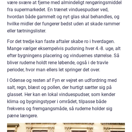
være svære at fjerne med almindeligt rengøringsmiddel
fra supermarkedet. En trænet vinduespudser ved,
hvordan både gammelt og nyt glas skal behandles, og
hvilke midler der fungerer bedst uden at skade rammer
eller tætningslister.
For det tredje kan faste aftaler skabe ro i hverdagen.
Mange vælger eksempelvis pudsning hver 4.-8. uge, alt
efter bygningens placering og vinduernes størrelse. Så
bliver ruderne holdt rene løbende, også i de travle
perioder, hvor man ellers let springer det over.
I Odense og resten af Fyn er vejret en udfordring med
salt, regn, blæst og pollen, der hurtigt sætter sig på
glasset. Her kan en lokal vinduespudser, som kender
klima og bygningstyper i området, tilpasse både
frekvens og fremgangsmåde, så ruderne holder sig
pæne længere.