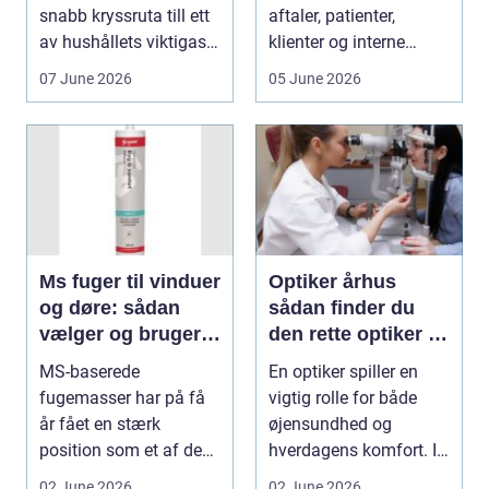
snabb kryssruta till ett
aftaler, patienter,
av hushållets viktigaste
klienter og interne
ekonom...
arbejdsgange ét sted. I
07 June 2026
05 June 2026
sund...
Ms fuger til vinduer
Optiker århus
og døre: sådan
sådan finder du
vælger og bruger
den rette optiker i
du dem rigtigt
byen
MS-baserede
En optiker spiller en
fugemasser har på få
vigtig rolle for både
år fået en stærk
øjensundhed og
position som et af de
hverdagens komfort. I
mest alsidige valg til
en by som Aarhus, h...
02 June 2026
02 June 2026