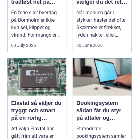
trådløst net på
vælger du det rette
klippeøen
værksted
En ferie eller hverdag
Når mobilen går i
på Bornholm er ikke
stykker, haster det ofte.
kun sol, klipper og
Skærmen er flækket,
strand. For mange er
lyden hakker, eller
en stabil intern...
batteriet løber ...
03 July 2026
30 June 2026
Elavtal så väljer du
Bookingsystem
tryggt och smart
sådan får du styr
på en rörlig
på aftaler og
elmarknad
arbejdsgange
Att välja Elavtal har
Et moderne
gått från att vara en
bookingsystem samler