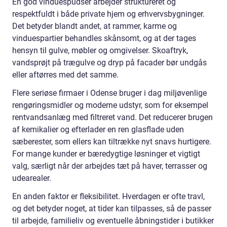
En god vinduespudser arbejder struktureret og
respektfuldt i både private hjem og erhvervsbygninger.
Det betyder blandt andet, at rammer, karme og
vinduespartier behandles skånsomt, og at der tages
hensyn til gulve, møbler og omgivelser. Skoaftryk,
vandsprøjt på trægulve og dryp på facader bør undgås
eller aftørres med det samme.
Flere seriøse firmaer i Odense bruger i dag miljøvenlige
rengøringsmidler og moderne udstyr, som for eksempel
rentvandsanlæg med filtreret vand. Det reducerer brugen
af kemikalier og efterlader en ren glasflade uden
sæberester, som ellers kan tiltrække nyt snavs hurtigere.
For mange kunder er bæredygtige løsninger et vigtigt
valg, særligt når der arbejdes tæt på haver, terrasser og
udearealer.
En anden faktor er fleksibilitet. Hverdagen er ofte travl,
og det betyder noget, at tider kan tilpasses, så de passer
til arbejde, familieliv og eventuelle åbningstider i butikker