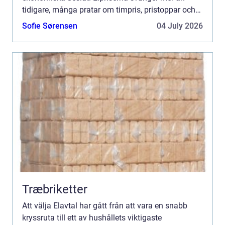
tidigare, många pratar om timpris, pristoppar och
elområden och samtidigt vill fler ta ansvar för
Sofie Sørensen
04 July 2026
klimatet. För...
Træbriketter
Att välja Elavtal har gått från att vara en snabb
kryssruta till ett av hushållets viktigaste