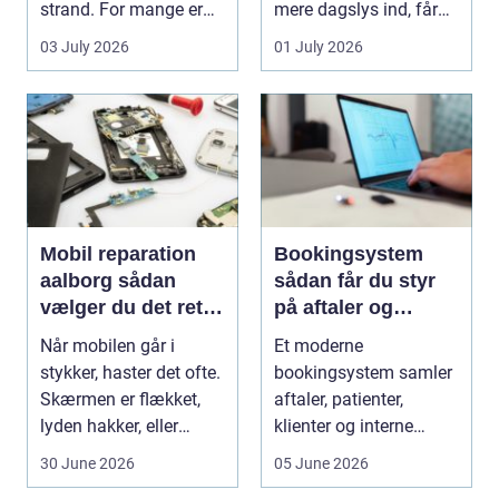
strand. For mange er
mere dagslys ind, får
en stabil intern...
hjem og erhvervs...
03 July 2026
01 July 2026
Mobil reparation
Bookingsystem
aalborg sådan
sådan får du styr
vælger du det rette
på aftaler og
værksted
arbejdsgange
Når mobilen går i
Et moderne
stykker, haster det ofte.
bookingsystem samler
Skærmen er flækket,
aftaler, patienter,
lyden hakker, eller
klienter og interne
batteriet løber ...
arbejdsgange ét sted. I
30 June 2026
05 June 2026
sund...