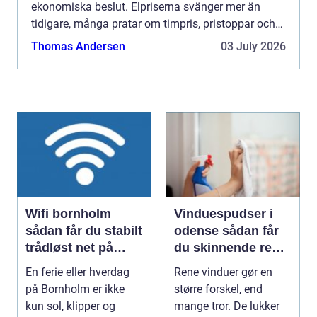
ekonomiska beslut. Elpriserna svänger mer än
tidigare, många pratar om timpris, pristoppar och
elområden och samtidigt vill fler ta ansvar för
Thomas Andersen
03 July 2026
klimatet. För...
Wifi bornholm
Vinduespudser i
sådan får du stabilt
odense sådan får
trådløst net på
du skinnende rene
klippeøen
ruder året rundt
En ferie eller hverdag
Rene vinduer gør en
på Bornholm er ikke
større forskel, end
kun sol, klipper og
mange tror. De lukker