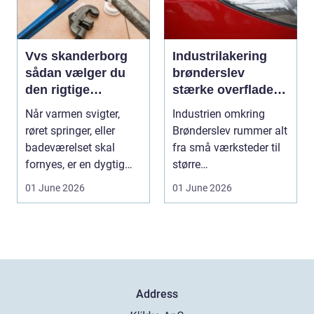
Vvs skanderborg
Industrilakering
sådan vælger du
brønderslev
den rigtige
stærke overflader
installatør
til industri og
Når varmen svigter,
Industrien omkring
erhverv
røret springer, eller
Brønderslev rummer alt
badeværelset skal
fra små værksteder til
fornyes, er en dygtig
større
VVS-installatør gu...
produktionsvirksomhed
01 June 2026
01 June 2026
er. Fæl...
Address