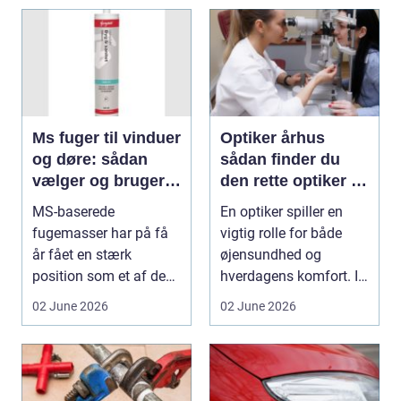
Ms fuger til vinduer
Optiker århus
og døre: sådan
sådan finder du
vælger og bruger
den rette optiker i
du dem rigtigt
byen
MS-baserede
En optiker spiller en
fugemasser har på få
vigtig rolle for både
år fået en stærk
øjensundhed og
position som et af de
hverdagens komfort. I
mest alsidige valg til
en by som Aarhus, h...
02 June 2026
02 June 2026
vindu...