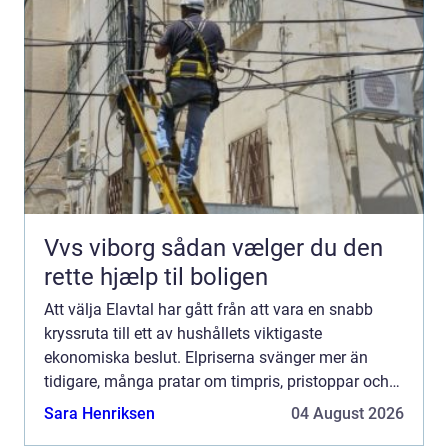
Vvs viborg sådan vælger du den
rette hjælp til boligen
Att välja Elavtal har gått från att vara en snabb
kryssruta till ett av hushållets viktigaste
ekonomiska beslut. Elpriserna svänger mer än
tidigare, många pratar om timpris, pristoppar och
elområden och samtidigt vill fler ta ansvar för
Sara Henriksen
04 August 2026
klimatet. För...