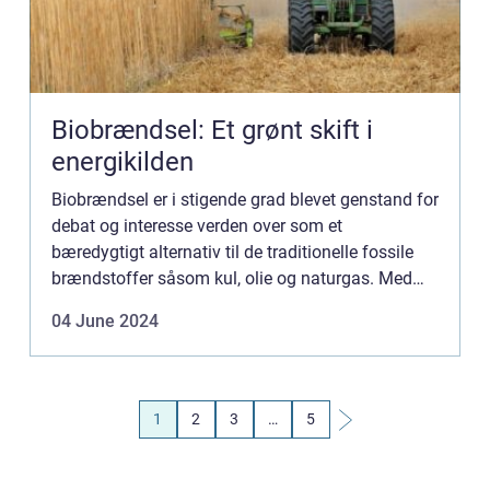
Biobrændsel: Et grønt skift i
energikilden
Biobrændsel er i stigende grad blevet genstand for
debat og interesse verden over som et
bæredygtigt alternativ til de traditionelle fossile
brændstoffer såsom kul, olie og naturgas. Med
klimaændringer på dagsordenen og et stigende
04 June 2024
behov for at reduc...
1
2
3
…
5