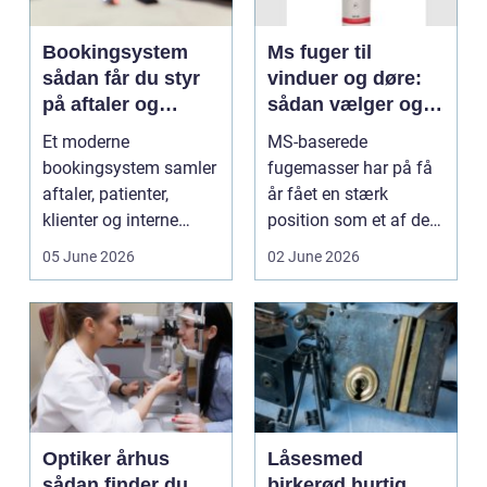
Bookingsystem
Ms fuger til
sådan får du styr
vinduer og døre:
på aftaler og
sådan vælger og
arbejdsgange
bruger du dem
Et moderne
MS-baserede
rigtigt
bookingsystem samler
fugemasser har på få
aftaler, patienter,
år fået en stærk
klienter og interne
position som et af de
arbejdsgange ét sted. I
mest alsidige valg til
05 June 2026
02 June 2026
sund...
vindu...
Optiker århus
Låsesmed
sådan finder du
birkerød hurtig