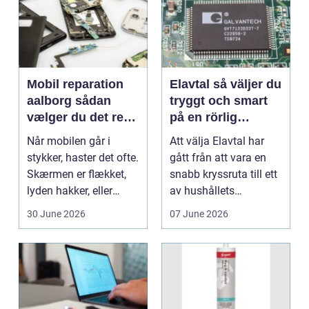
Mobil reparation
Elavtal så väljer du
aalborg sådan
tryggt och smart
vælger du det rette
på en rörlig
værksted
elmarknad
Når mobilen går i
Att välja Elavtal har
stykker, haster det ofte.
gått från att vara en
Skærmen er flækket,
snabb kryssruta till ett
lyden hakker, eller
av hushållets
batteriet løber ...
viktigaste ekonom...
30 June 2026
07 June 2026