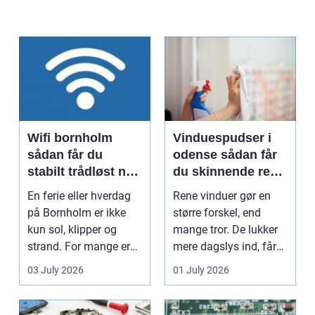
Wifi bornholm
Vinduespudser i
sådan får du
odense sådan får
stabilt trådløst net
du skinnende rene
på klippeøen
ruder året rundt
En ferie eller hverdag
Rene vinduer gør en
på Bornholm er ikke
større forskel, end
kun sol, klipper og
mange tror. De lukker
strand. For mange er
mere dagslys ind, får
en stabil intern...
hjem og erhvervs...
03 July 2026
01 July 2026