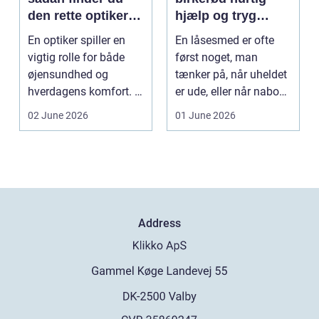
den rette optiker i
hjælp og tryg
byen
sikring af hjem og
En optiker spiller en
En låsesmed er ofte
virksomhed
vigtig rolle for både
først noget, man
øjensundhed og
tænker på, når uheldet
hverdagens komfort. I
er ude, eller når naboen
en by som Aarhus, h...
har haft indbru...
02 June 2026
01 June 2026
Address