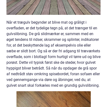
Når et trægulv begynder at blive mat og gråligt i
overfladen, er det tydelige tegn på, at det trænger til en
gulvslibning. De grå slidmærker er, sammen med en
øget tendens til ridser, skrammer og splinter, indikatorer
for, at det beskyttende lag af eksempelvis olie eller
sæbe er slidt bort. Og så er der fri adgang til træværkets
overflade, som i blotlagt form hurtigt vil tørre ud og blive
porøst. Dette vil typisk først ske de steder, hvor gulvet
hyppigst bliver betrådt. Så når du opdager de grå spor
af nedtrådt støv omkring spisebordet, foran sofaen eller
ved gennemgange via døre og åbninger, ved du, at
gulvet snart skal forkæles med en grundig gulvslibning.