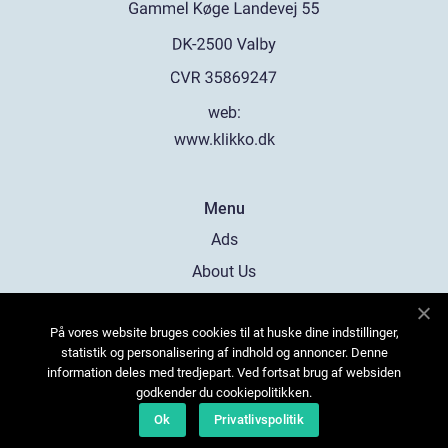
web:
www.klikko.dk
Menu
Ads
About Us
Cookies
På vores website bruges cookies til at huske dine indstillinger,
Contact
statistik og personalisering af indhold og annoncer. Denne
Sitemap
information deles med tredjepart. Ved fortsat brug af websiden
godkender du cookiepolitikken.
Ok
Privatlivspolitik