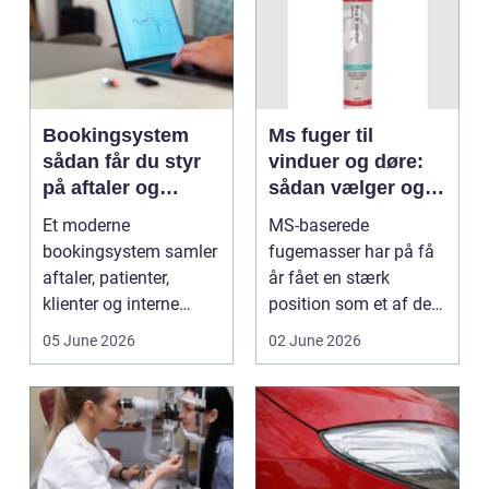
Bookingsystem
Ms fuger til
sådan får du styr
vinduer og døre:
på aftaler og
sådan vælger og
arbejdsgange
bruger du dem
Et moderne
MS-baserede
rigtigt
bookingsystem samler
fugemasser har på få
aftaler, patienter,
år fået en stærk
klienter og interne
position som et af de
arbejdsgange ét sted. I
mest alsidige valg til
05 June 2026
02 June 2026
sund...
vindu...