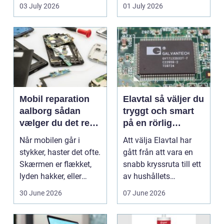
en stabil intern...
hjem og erhvervs...
03 July 2026
01 July 2026
Mobil reparation
Elavtal så väljer du
aalborg sådan
tryggt och smart
vælger du det rette
på en rörlig
værksted
elmarknad
Når mobilen går i
Att välja Elavtal har
stykker, haster det ofte.
gått från att vara en
Skærmen er flækket,
snabb kryssruta till ett
lyden hakker, eller
av hushållets
batteriet løber ...
viktigaste ekonom...
30 June 2026
07 June 2026