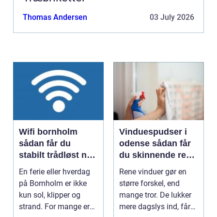
Thomas Andersen
03 July 2026
Wifi bornholm
Vinduespudser i
sådan får du
odense sådan får
stabilt trådløst net
du skinnende rene
på klippeøen
ruder året rundt
En ferie eller hverdag
Rene vinduer gør en
på Bornholm er ikke
større forskel, end
kun sol, klipper og
mange tror. De lukker
strand. For mange er
mere dagslys ind, får