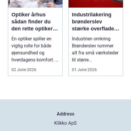
Optiker århus
Industrilakering
sådan finder du
brønderslev
den rette optiker i
stærke overflader
byen
til industri og
En optiker spiller en
Industrien omkring
erhverv
vigtig rolle for både
Brønderslev rummer
øjensundhed og
alt fra små værksteder
hverdagens komfort. I
til større
en by som Aarhus, h...
produktionsvirksomhe
02 June 2026
01 June 2026
der. Fæl...
Address