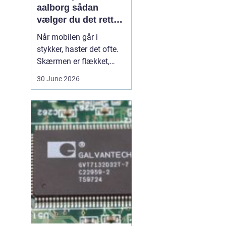
aalborg sådan
vælger du det rette
værksted
Når mobilen går i
stykker, haster det ofte.
Skærmen er flækket,
lyden hakker, eller
30 June 2026
batteriet løber tør alt for
hurtigt. I en by som
Aalborg er der flere
værksteder at vælge
imellem, og det kan være
svært at gennemskue,
hvem der faktisk leverer
god k...