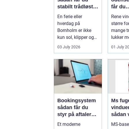
stabilt trådløst
får du
net på klippeøen
skinne
En ferie eller
Rene vin
ruder å
hverdag på
større fo
Bornholm er ikke
mange tr
kun sol, klipper og
lukker m
strand. For mange
ind, får 
03 July 2026
01 July 2
er en stabil intern...
erhvervs.
Bookingsystem
Ms fuge
sådan får du
vindue
styr på aftaler
sådan 
og
bruger
Et moderne
MS-base
arbejdsgange
rigtigt