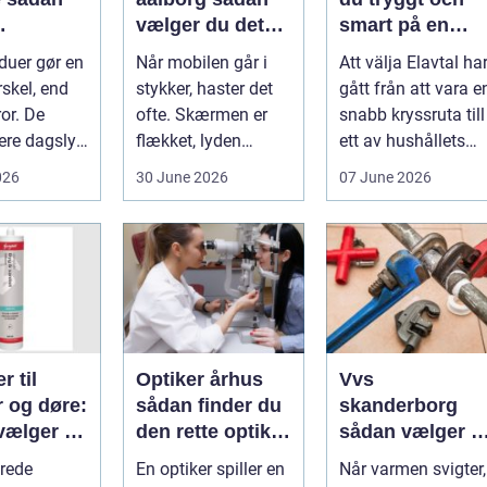
vælger du det
smart på en
nde rene
rette værksted
rörlig elmarkna
duer gør en
Når mobilen går i
Att välja Elavtal ha
ret rundt
rskel, end
stykker, haster det
gått från att vara e
or. De
ofte. Skærmen er
snabb kryssruta till
ere dagslys
flækket, lyden
ett av hushållets
hjem og
hakker, eller
viktigaste ekonom..
026
30 June 2026
07 June 2026
..
batteriet løber ...
r til
Optiker århus
Vvs
r og døre:
sådan finder du
skanderborg
vælger og
den rette optiker
sådan vælger d
 du dem
i byen
den rigtige
rede
En optiker spiller en
Når varmen svigter,
installatør