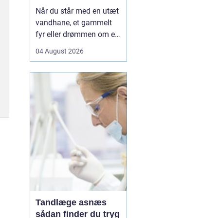
Når du står med en utæt
vandhane, et gammelt
fyr eller drømmen om et
nyt badeværelse, kan en
04 August 2026
dygtig VVSer være
forskellen på en hurtig
løsning og en dyr
langtidsskade. I Viborg
og omegn findes der
mange fagfolk, men
hvordan sikrer du dig, at
du vælge...
Tandlæge asnæs
sådan finder du tryg