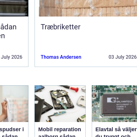
Træbriketter
en
 July 2026
Thomas Andersen
03 July 2026
spudser i
Mobil reparation
Elavtal så väljer
an
aalborg sådan
du tryggt och