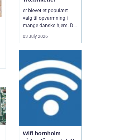
er blevet et populært
valg til opvarmning i
mange danske hjem. De
er nemme at håndtere,
03 July 2026
giver en høj varme og
kan være en mere
ensartet varmekilde end
almindeligt brænde.
Samtidig kan de udnytte
resttræ fra træindustrien,
som ellers ville gå til
spil...
Wifi bornholm