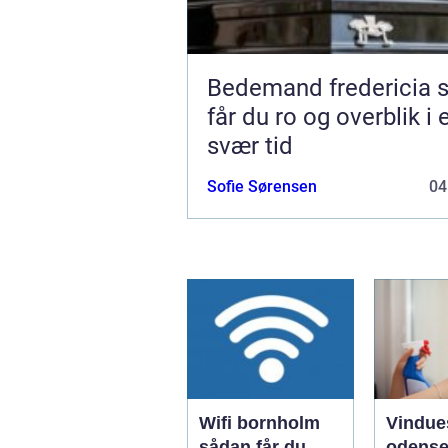
Bedemand fredericia sådan
får du ro og overblik i 
svær tid
Sofie Sørensen
04
Wifi bornholm
Vindue
sådan får du
odense såd