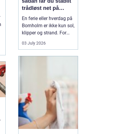
sådan får du stabilt
trådløst net på
d
klippeøen
r
En ferie eller hverdag på
n
Bornholm er ikke kun sol,
klipper og strand. For
mange er en stabil
03 July 2026
.
internetforbindelse
blevet lige så vigtig som
strøm og vand. Uanset
om du arbejder på
afstand, streamer film i
sommerhuset eller driver
en mindre virksomhed...
u