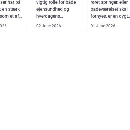
ser har på
vigtig rolle for både
røret springer, eller
t en stærk
øjensundhed og
badeværelset skal
 som et af
hverdagens
fornyes, er en dygti
alsidige
komfort. I en by
VVS-installatør gu..
2026
02 June 2026
01 June 2026
indu...
som Aarhus, h...