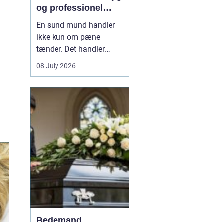
og professionel
tandpleje
En sund mund handler
ikke kun om pæne
tænder. Det handler
også om at kunne spise
08 July 2026
uden smerter, tale frit og
smile uden at være
bekymret. For mange i
og omkring Asnæs kan
det dog være en
udfordring at finde den
rette tandlæge, især hvis
man har haft d...
Bedemand