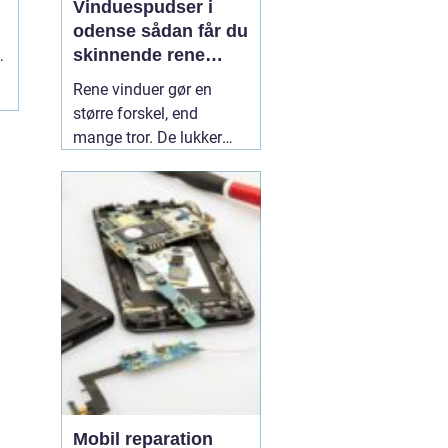
Vinduespudser i
odense sådan får du
skinnende rene
g
ruder året rundt
.
Rene vinduer gør en
større forskel, end
mange tror. De lukker
mere dagslys ind, får
hjem og
erhvervsbygninger til at
fremstå velholdte og
giver et bedre indeklima.
Flere boligejere og
virksomheder vælger
derfor at bruge en
professionel
01 July
2026
Mobil reparation