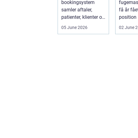
bookingsystem
fugemas
samler aftaler,
få år fåe
patienter, klienter og
position
interne
de mest 
05 June 2026
02 June 
arbejdsgange ét
valg til v
sted. I sund...