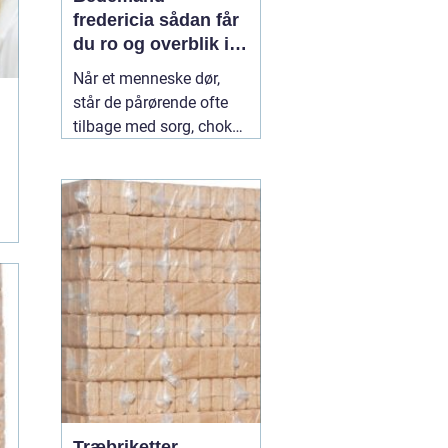
fredericia sådan får
du ro og overblik i
en svær tid
Når et menneske dør,
står de pårørende ofte
tilbage med sorg, chok
og mange spørgsmål.
Hvad skal gøres først?
Hvem kontakter man?
Hvordan skaber man en
afsked, som føles rigtig?
Her spiller en lokal
04
July 2026
Træbriketter