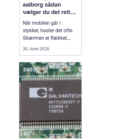
aalborg sådan
vælger du det rette
værksted
Når mobilen går i
stykker, haster det ofte.
Skærmen er flækket,
lyden hakker, eller
30 June 2026
batteriet løber tør alt for
hurtigt. I en by som
Aalborg er der flere
værksteder at vælge
imellem, og det kan være
svært at gennemskue,
hvem der faktisk leverer
god k...