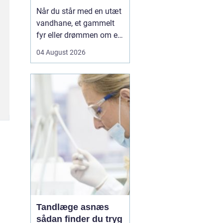
Når du står med en utæt
vandhane, et gammelt
fyr eller drømmen om et
nyt badeværelse, kan en
04 August 2026
dygtig VVSer være
forskellen på en hurtig
løsning og en dyr
langtidsskade. I Viborg
og omegn findes der
mange fagfolk, men
hvordan sikrer du dig, at
du vælge...
Tandlæge asnæs
sådan finder du tryg