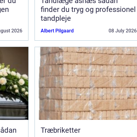
Tandlæge asnæs sådan
gen
finder du tryg og professionel
tandpleje
ugust 2026
Albert Pilgaard
08 July 2026
Træbriketter