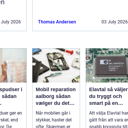
en
 July 2026
Thomas Andersen
03 July 2026
spudser i
Mobil reparation
Elavtal så väljer
an
aalborg sådan
du tryggt och
vælger du det
smart på en
nde rene
rette værksted
rörlig elmarkna
duer gør en
Når mobilen går i
Att välja Elavtal ha
ret rundt
rskel, end
stykker, haster det
gått från att vara e
or. De
ofte. Skærmen er
snabb kryssruta till