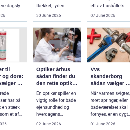
ere dagslys
flækket, lyden
ett av hushållets
hjem og
hakker, eller
viktigaste ekonom..
026
30 June 2026
07 June 2026
..
batteriet løber ...
r til
Optiker århus
Vvs
r og døre:
sådan finder du
skanderborg
vælger og
den rette optiker
sådan vælger d
 du dem
i byen
den rigtige
rede
En optiker spiller en
Når varmen svigter,
installatør
ser har på
vigtig rolle for både
røret springer, eller
t en stærk
øjensundhed og
badeværelset skal
 som et af
hverdagens
fornyes, er en dygti
alsidige
komfort. I en by
VVS-installatør gu..
2026
02 June 2026
01 June 2026
indu...
som Aarhus, h...