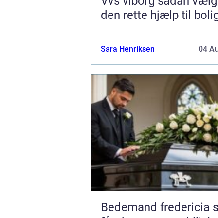
Vvs viborg sådan vælger du
den rette hjælp til boli
Sara Henriksen
04 A
Bedemand fredericia sådan