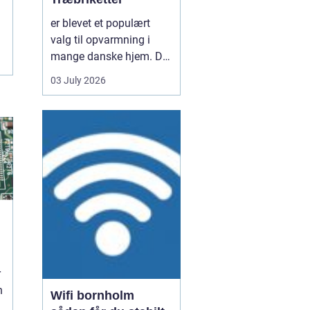
er blevet et populært
valg til opvarmning i
mange danske hjem. De
er nemme at håndtere,
03 July 2026
giver en høj varme og
kan være en mere
ensartet varmekilde end
almindeligt brænde.
Samtidig kan de udnytte
resttræ fra træindustrien,
som ellers ville gå til
spil...
d
r
n
Wifi bornholm