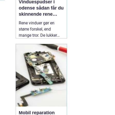
Vinduespudser i
odense sådan får du
skinnende rene
ruder året rundt
Rene vinduer gør en
større forskel, end
mange tror. De lukker
mere dagslys ind, får
hjem og
erhvervsbygninger til at
fremstå velholdte og
giver et bedre indeklima.
Flere boligejere og
virksomheder vælger
derfor at bruge en
professionel
01 July
2026
Mobil reparation