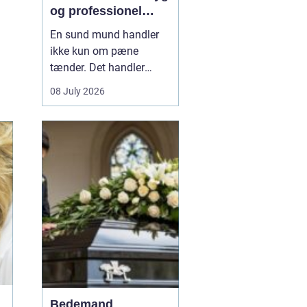
og professionel
tandpleje
En sund mund handler
ikke kun om pæne
tænder. Det handler
også om at kunne spise
08 July 2026
uden smerter, tale frit og
smile uden at være
bekymret. For mange i
og omkring Asnæs kan
det dog være en
udfordring at finde den
rette tandlæge, især hvis
man har haft d...
Bedemand