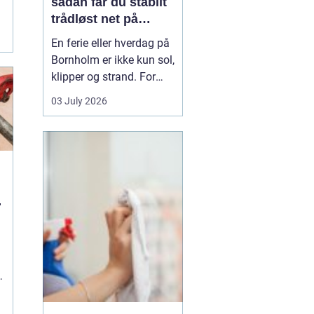
sådan får du stabilt
trådløst net på
.
klippeøen
En ferie eller hverdag på
Bornholm er ikke kun sol,
klipper og strand. For
mange er en stabil
03 July 2026
internetforbindelse
blevet lige så vigtig som
strøm og vand. Uanset
om du arbejder på
afstand, streamer film i
sommerhuset eller driver
u
en mindre virksomhed...
g
.