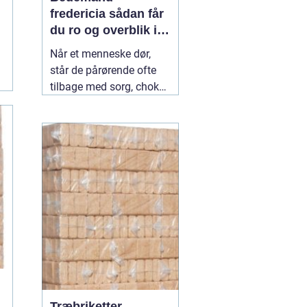
fredericia sådan får
du ro og overblik i
en svær tid
Når et menneske dør,
står de pårørende ofte
tilbage med sorg, chok
og mange spørgsmål.
Hvad skal gøres først?
Hvem kontakter man?
Hvordan skaber man en
afsked, som føles rigtig?
Her spiller en lokal
04
July 2026
Træbriketter