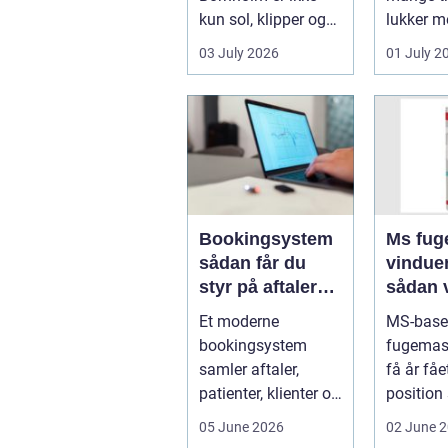
kun sol, klipper og
lukker m
strand. For mange
ind, får 
03 July 2026
01 July 2
er en stabil intern...
erhvervs.
Bookingsystem
Ms fuge
sådan får du
vindue
styr på aftaler
sådan 
og
bruger
Et moderne
MS-base
arbejdsgange
rigtigt
bookingsystem
fugemas
samler aftaler,
få år fåe
patienter, klienter og
position
interne
de mest 
05 June 2026
02 June 
arbejdsgange ét
valg til v