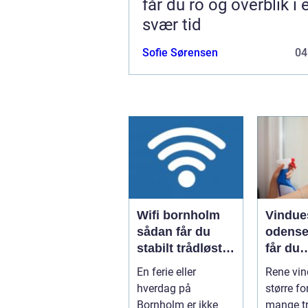
får du ro og overblik i 
svær tid
Sofie Sørensen
04
Wifi bornholm
Vindue
sådan får du
odense såd
stabilt trådløst
får du
net på klippeøen
skinne
En ferie eller
Rene vin
ruder å
hverdag på
større fo
Bornholm er ikke
mange tr