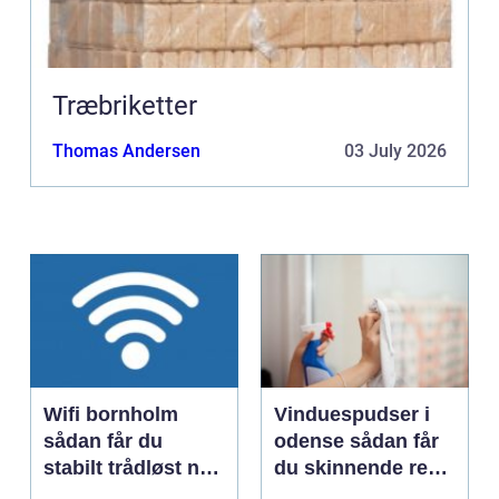
Træbriketter
Thomas Andersen
03 July 2026
Wifi bornholm
Vinduespudser i
sådan får du
odense sådan får
stabilt trådløst net
du skinnende rene
på klippeøen
ruder året rundt