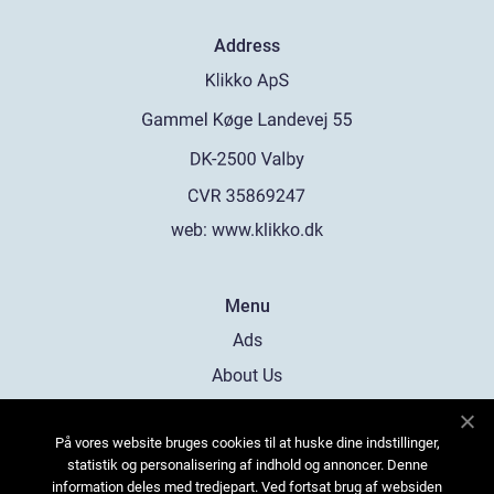
Address
web:
www.klikko.dk
Menu
Ads
About Us
Cookies
På vores website bruges cookies til at huske dine indstillinger,
Contact
statistik og personalisering af indhold og annoncer. Denne
Sitemap
information deles med tredjepart. Ved fortsat brug af websiden