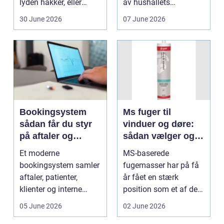
lyden hakker, eller
av hushållets
batteriet løber ...
viktigaste ekonom...
30 June 2026
07 June 2026
Bookingsystem
Ms fuger til
sådan får du styr
vinduer og døre:
på aftaler og
sådan vælger og
arbejdsgange
bruger du dem
Et moderne
MS-baserede
rigtigt
bookingsystem samler
fugemasser har på få
aftaler, patienter,
år fået en stærk
klienter og interne
position som et af de
arbejdsgange ét sted. I
mest alsidige valg til
05 June 2026
02 June 2026
sund...
vindu...