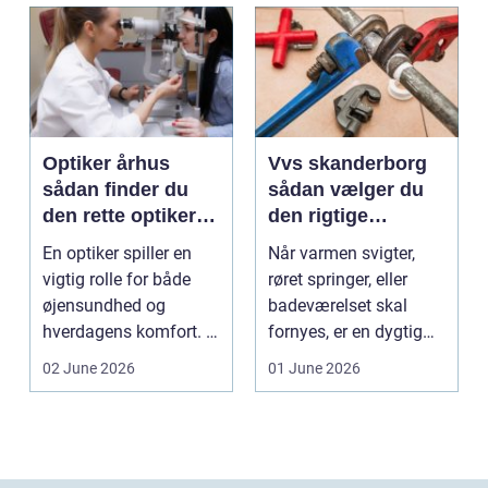
Optiker århus
Vvs skanderborg
sådan finder du
sådan vælger du
den rette optiker i
den rigtige
byen
installatør
En optiker spiller en
Når varmen svigter,
vigtig rolle for både
røret springer, eller
øjensundhed og
badeværelset skal
hverdagens komfort. I
fornyes, er en dygtig
en by som Aarhus, h...
VVS-installatør gu...
02 June 2026
01 June 2026