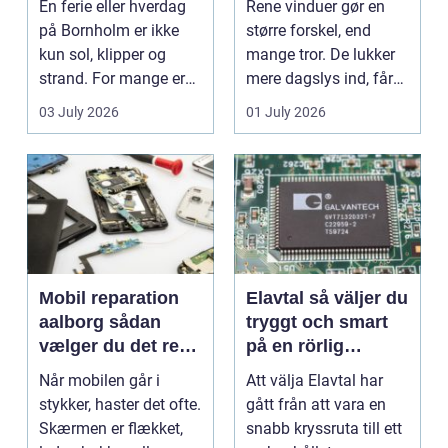
En ferie eller hverdag
Rene vinduer gør en
på Bornholm er ikke
større forskel, end
kun sol, klipper og
mange tror. De lukker
strand. For mange er
mere dagslys ind, får
en stabil intern...
hjem og erhvervs...
03 July 2026
01 July 2026
Mobil reparation
Elavtal så väljer du
aalborg sådan
tryggt och smart
vælger du det rette
på en rörlig
værksted
elmarknad
Når mobilen går i
Att välja Elavtal har
stykker, haster det ofte.
gått från att vara en
Skærmen er flækket,
snabb kryssruta till ett