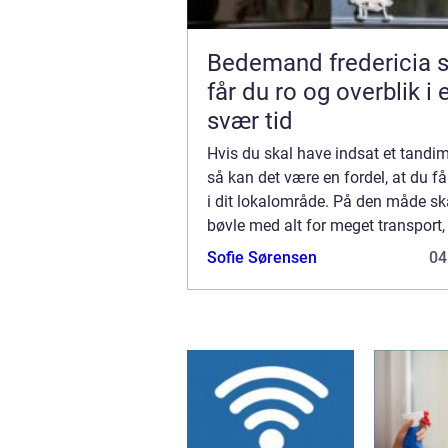
Bedemand fredericia sådan
får du ro og overblik i 
svær tid
Hvis du skal have indsat et tandim
så kan det være en fordel, at du få
i dit lokalområde. På den måde sk
bøvle med alt for meget transport,
bliver nemmere at komme til og fr
Sofie Sørensen
04
tandlægen. Når du skal have et ta