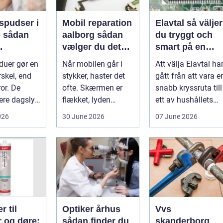
spudser i
Mobil reparation
Elavtal så väljer
an
aalborg sådan
du tryggt och
vælger du det
smart på en
nde rene
rette værksted
rörlig elmarkna
duer gør en
Når mobilen går i
Att välja Elavtal ha
ret rundt
rskel, end
stykker, haster det
gått från att vara e
or. De
ofte. Skærmen er
snabb kryssruta till
ere dagslys
flækket, lyden
ett av hushållets
hjem og
hakker, eller
viktigaste ekonom..
026
30 June 2026
07 June 2026
..
batteriet løber ...
r til
Optiker århus
Vvs
r og døre:
sådan finder du
skanderborg