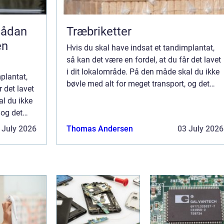
Træbriketter
en
Hvis du skal have indsat et tandimplantat,
så kan det være en fordel, at du får det lavet
i dit lokalområde. På den måde skal du ikke
plantat,
bøvle med alt for meget transport, og det
r det lavet
bliver nemmere at komme til og fra
al du ikke
tandlægen. Når du skal have et tandimpl...
 og det
a
 July 2026
Thomas Andersen
03 July 2026
ndimpl...