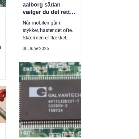
aalborg sådan
vælger du det rette
værksted
Når mobilen går i
stykker, haster det ofte.
d
Skærmen er flækket,
r
lyden hakker, eller
n
30 June 2026
batteriet løber tør alt for
hurtigt. I en by som
Aalborg er der flere
.
værksteder at vælge
imellem, og det kan være
svært at gennemskue,
hvem der faktisk leverer
god k...