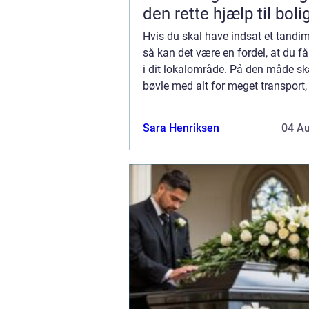
den rette hjælp til boli
Hvis du skal have indsat et tandim
så kan det være en fordel, at du få
i dit lokalområde. På den måde sk
bøvle med alt for meget transport,
bliver nemmere at komme til og fr
tandlægen. Når du skal have et ta
Sara Henriksen
04 A