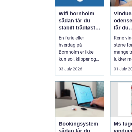
Wifi bornholm
Vindue
sådan får du
odense såd
stabilt trådløst
får du
net på klippeøen
skinne
En ferie eller
Rene vin
ruder å
hverdag på
større fo
Bornholm er ikke
mange tr
kun sol, klipper og
lukker m
strand. For mange
ind, får 
03 July 2026
01 July 2
er en stabil intern...
erhvervs.
Bookingsystem
Ms fuge
sådan får du
vindue