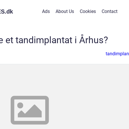
S.
dk
Ads
About Us
Cookies
Contact
e et tandimplantat i Århus?
tandimplan