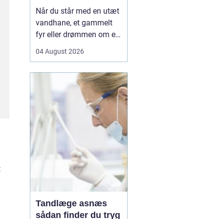
Når du står med en utæt
vandhane, et gammelt
fyr eller drømmen om et
nyt badeværelse, kan en
04 August 2026
dygtig VVSer være
forskellen på en hurtig
løsning og en dyr
langtidsskade. I Viborg
og omegn findes der
mange fagfolk, men
hvordan sikrer du dig, at
du vælge...
t
Tandlæge asnæs
sådan finder du tryg