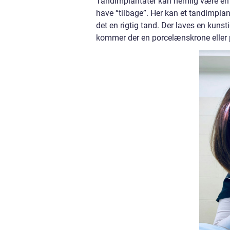
Tandimplantater kan nemlig være en 
have “tilbage”. Her kan et tandimplan
det en rigtig tand. Der laves en kuns
kommer der en porcelænskrone eller