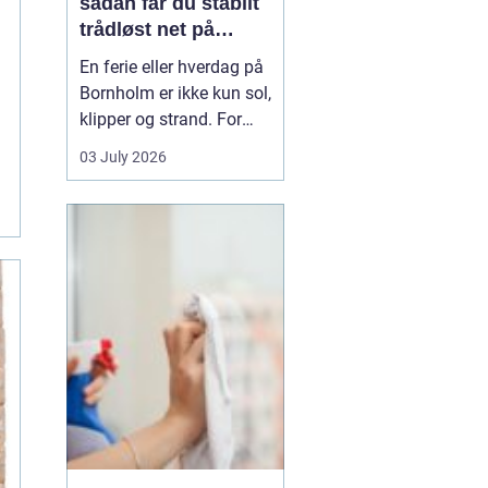
sådan får du stabilt
trådløst net på
klippeøen
En ferie eller hverdag på
Bornholm er ikke kun sol,
klipper og strand. For
mange er en stabil
03 July 2026
internetforbindelse
blevet lige så vigtig som
strøm og vand. Uanset
om du arbejder på
afstand, streamer film i
sommerhuset eller driver
en mindre virksomhed...