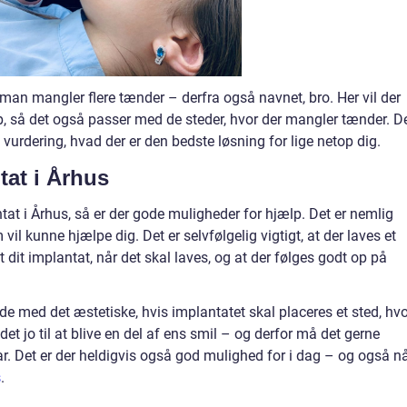
man mangler flere tænder – derfra også navnet, bro. Her vil der
op, så det også passer med de steder, hvor der mangler tænder. D
 vurdering, hvad der er den bedste løsning for lige netop dig.
tat i Århus
tat i Århus, så er der gode muligheder for hjælp. Det er nemlig
vil kunne hjælpe dig. Det er selvfølgelig vigtigt, at der laves et
t dit implantat, når det skal laves, og at der følges godt op på
e med det æstetiske, hvis implantatet skal placeres et sted, hvo
et jo til at blive en del af ens smil – og derfor må det gerne
. Det er der heldigvis også god mulighed for i dag – og også n
s
.