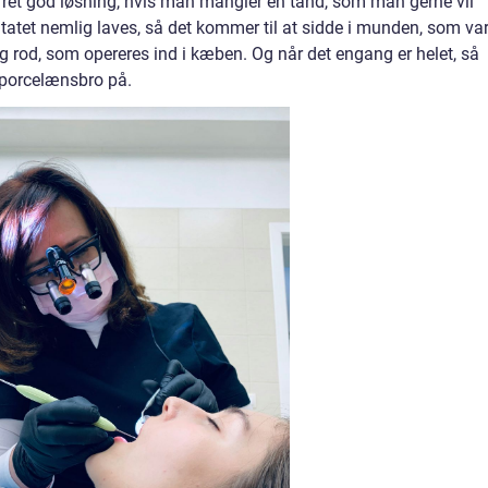
ret god løsning, hvis man mangler en tand, som man gerne vil
tatet nemlig laves, så det kommer til at sidde i munden, som va
tig rod, som opereres ind i kæben. Og når det engang er helet, så
 porcelænsbro på.