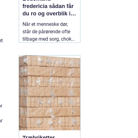
fredericia sådan får
du ro og overblik i
en svær tid
Når et menneske dør,
står de pårørende ofte
tilbage med sorg, chok
et
og mange spørgsmål.
Hvad skal gøres først?
Hvem kontakter man?
Hvordan skaber man en
afsked, som føles rigtig?
Her spiller en lokal
04
July 2026
r
år
Træbriketter