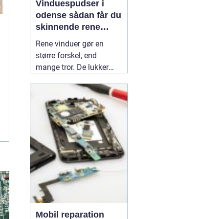
Vinduespudser i
odense sådan får du
skinnende rene
ruder året rundt
Rene vinduer gør en
større forskel, end
mange tror. De lukker
mere dagslys ind, får
hjem og
erhvervsbygninger til at
fremstå velholdte og
giver et bedre indeklima.
Flere boligejere og
virksomheder vælger
derfor at bruge en
professionel
01 July
2026
Mobil reparation