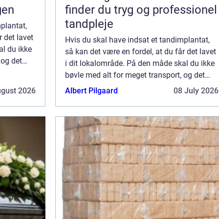
gen
finder du tryg og professionel
tandpleje
plantat,
r det lavet
Hvis du skal have indsat et tandimplantat,
al du ikke
så kan det være en fordel, at du får det lavet
 og det
i dit lokalområde. På den måde skal du ikke
a
bøvle med alt for meget transport, og det
ndimpl...
bliver nemmere at komme til og fra
ugust 2026
Albert Pilgaard
08 July 2026
tandlægen. Når du skal have et tandimpl...