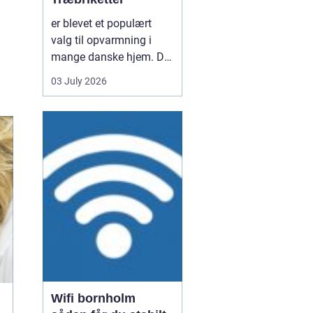
er blevet et populært
valg til opvarmning i
mange danske hjem. De
er nemme at håndtere,
03 July 2026
giver en høj varme og
kan være en mere
ensartet varmekilde end
almindeligt brænde.
Samtidig kan de udnytte
resttræ fra træindustrien,
som ellers ville gå til
spil...
Wifi bornholm