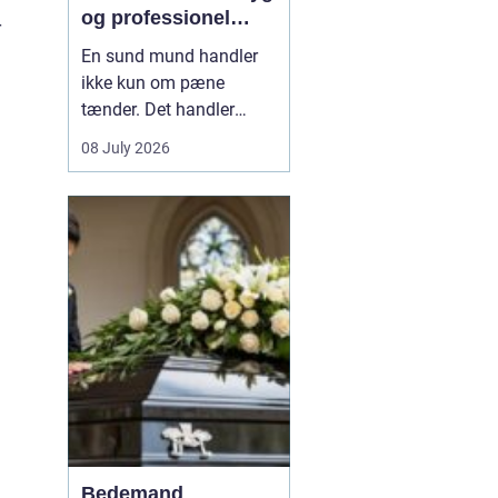
og professionel
r
tandpleje
En sund mund handler
ikke kun om pæne
tænder. Det handler
også om at kunne spise
08 July 2026
uden smerter, tale frit og
smile uden at være
bekymret. For mange i
og omkring Asnæs kan
det dog være en
udfordring at finde den
rette tandlæge, især hvis
man har haft d...
Bedemand