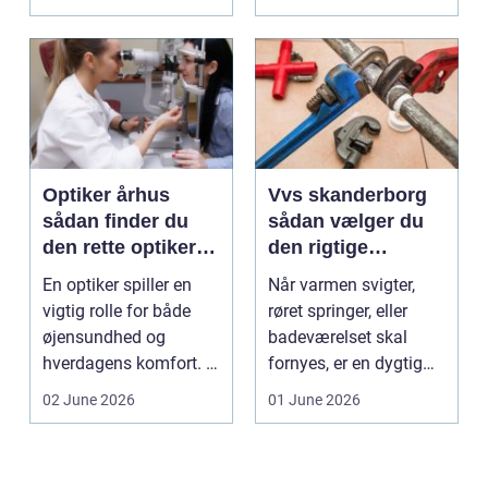
sund...
vindu...
Optiker århus
Vvs skanderborg
sådan finder du
sådan vælger du
den rette optiker i
den rigtige
byen
installatør
En optiker spiller en
Når varmen svigter,
vigtig rolle for både
røret springer, eller
øjensundhed og
badeværelset skal
hverdagens komfort. I
fornyes, er en dygtig
en by som Aarhus, h...
VVS-installatør gu...
02 June 2026
01 June 2026