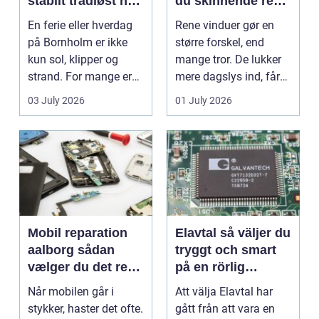
stabilt trådløst net
du skinnende rene
på klippeøen
ruder året rundt
En ferie eller hverdag
Rene vinduer gør en
på Bornholm er ikke
større forskel, end
kun sol, klipper og
mange tror. De lukker
strand. For mange er
mere dagslys ind, får
en stabil intern...
hjem og erhvervs...
03 July 2026
01 July 2026
Mobil reparation
Elavtal så väljer du
aalborg sådan
tryggt och smart
vælger du det rette
på en rörlig
værksted
elmarknad
Når mobilen går i
Att välja Elavtal har
stykker, haster det ofte.
gått från att vara en