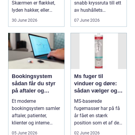
Skærmen er flækket,
snabb kryssruta till ett
lyden hakker, eller
av hushållets
batteriet løber ...
viktigaste ekonom...
30 June 2026
07 June 2026
Bookingsystem
Ms fuger til
sådan får du styr
vinduer og døre:
på aftaler og
sådan vælger og
arbejdsgange
bruger du dem
Et moderne
MS-baserede
rigtigt
bookingsystem samler
fugemasser har på få
aftaler, patienter,
år fået en stærk
klienter og interne
position som et af de
arbejdsgange ét sted. I
mest alsidige valg til
05 June 2026
02 June 2026