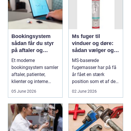
Bookingsystem
Ms fuger til
sådan får du styr
vinduer og døre:
på aftaler og
sådan vælger og
arbejdsgange
bruger du dem
Et moderne
MS-baserede
rigtigt
bookingsystem samler
fugemasser har på få
aftaler, patienter,
år fået en stærk
klienter og interne
position som et af de
arbejdsgange ét sted. I
mest alsidige valg til
05 June 2026
02 June 2026
sund...
vindu...