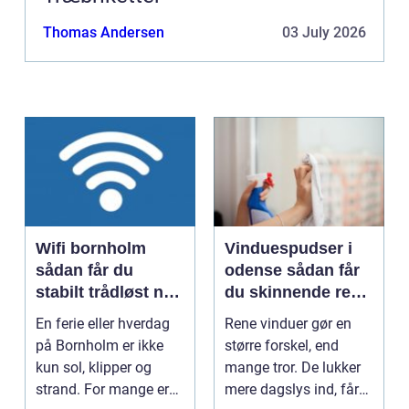
Thomas Andersen
03 July 2026
Wifi bornholm
Vinduespudser i
sådan får du
odense sådan får
stabilt trådløst net
du skinnende rene
på klippeøen
ruder året rundt
En ferie eller hverdag
Rene vinduer gør en
på Bornholm er ikke
større forskel, end
kun sol, klipper og
mange tror. De lukker
strand. For mange er
mere dagslys ind, får