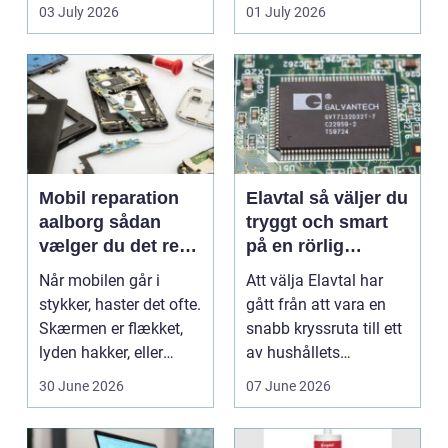
en stabil intern...
hjem og erhvervs...
03 July 2026
01 July 2026
Mobil reparation
Elavtal så väljer du
aalborg sådan
tryggt och smart
vælger du det rette
på en rörlig
værksted
elmarknad
Når mobilen går i
Att välja Elavtal har
stykker, haster det ofte.
gått från att vara en
Skærmen er flækket,
snabb kryssruta till ett
lyden hakker, eller
av hushållets
batteriet løber ...
viktigaste ekonom...
30 June 2026
07 June 2026