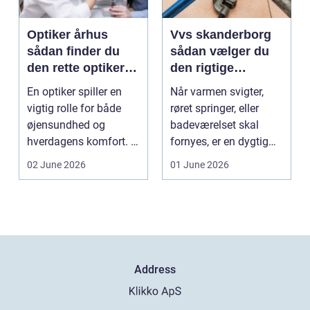
Optiker århus
Vvs skanderborg
sådan finder du
sådan vælger du
den rette optiker i
den rigtige
byen
installatør
En optiker spiller en
Når varmen svigter,
vigtig rolle for både
røret springer, eller
øjensundhed og
badeværelset skal
hverdagens komfort. I
fornyes, er en dygtig
en by som Aarhus, h...
VVS-installatør gu...
02 June 2026
01 June 2026
Address