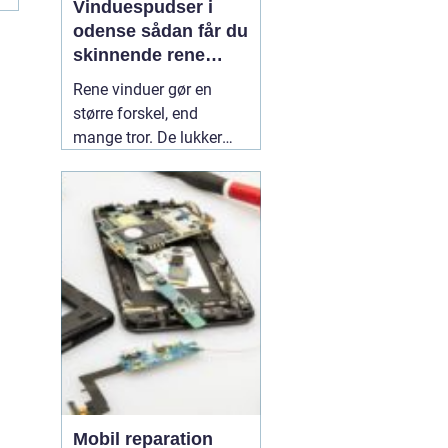
Vinduespudser i
odense sådan får du
skinnende rene
ruder året rundt
Rene vinduer gør en
større forskel, end
mange tror. De lukker
mere dagslys ind, får
hjem og
erhvervsbygninger til at
fremstå velholdte og
giver et bedre indeklima.
Flere boligejere og
virksomheder vælger
derfor at bruge en
professionel
01 July
2026
Mobil reparation