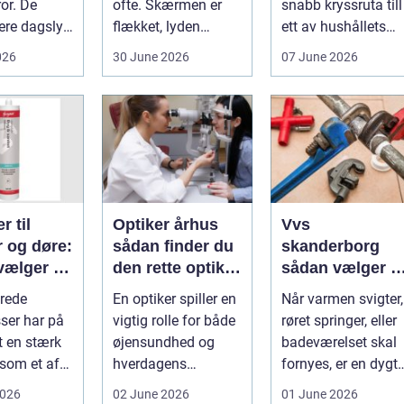
or. De
ofte. Skærmen er
snabb kryssruta till
ere dagslys
flækket, lyden
ett av hushållets
hjem og
hakker, eller
viktigaste ekonom..
026
30 June 2026
07 June 2026
..
batteriet løber ...
r til
Optiker århus
Vvs
r og døre:
sådan finder du
skanderborg
vælger og
den rette optiker
sådan vælger d
 du dem
i byen
den rigtige
rede
En optiker spiller en
Når varmen svigter,
installatør
ser har på
vigtig rolle for både
røret springer, eller
t en stærk
øjensundhed og
badeværelset skal
 som et af
hverdagens
fornyes, er en dygti
alsidige
komfort. I en by
VVS-installatør gu..
2026
02 June 2026
01 June 2026