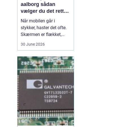
aalborg sådan
vælger du det rette
værksted
Når mobilen går i
stykker, haster det ofte.
Skærmen er flækket,
lyden hakker, eller
30 June 2026
batteriet løber tør alt for
hurtigt. I en by som
Aalborg er der flere
værksteder at vælge
imellem, og det kan være
svært at gennemskue,
hvem der faktisk leverer
god k...