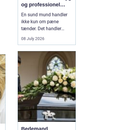
og professionel
tandpleje
En sund mund handler
ikke kun om pæne
tænder. Det handler
også om at kunne spise
08 July 2026
uden smerter, tale frit og
smile uden at være
bekymret. For mange i
og omkring Asnæs kan
det dog være en
udfordring at finde den
rette tandlæge, især hvis
man har haft d...
Bedemand