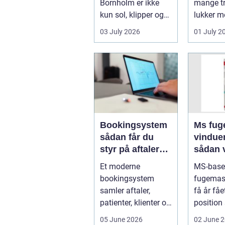
Bornholm er ikke
mange tr
kun sol, klipper og
lukker m
strand. For mange
ind, får 
03 July 2026
01 July 2
er en stabil intern...
erhvervs.
Bookingsystem
Ms fuge
sådan får du
vindue
styr på aftaler
sådan 
og
bruger
Et moderne
MS-base
arbejdsgange
rigtigt
bookingsystem
fugemas
samler aftaler,
få år fåe
patienter, klienter og
position
interne
de mest 
05 June 2026
02 June 