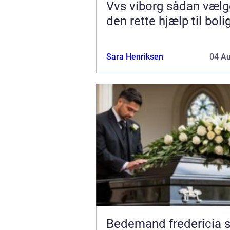
Vvs viborg sådan vælger du
den rette hjælp til boli
Sara Henriksen
04 A
Bedemand fredericia sådan