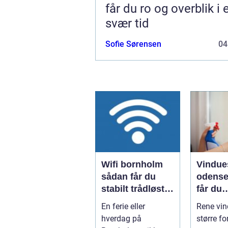
får du ro og overblik i 
svær tid
Sofie Sørensen
04
Wifi bornholm
Vindue
sådan får du
odense såd
stabilt trådløst
får du
net på klippeøen
skinne
En ferie eller
Rene vin
ruder å
hverdag på
større fo