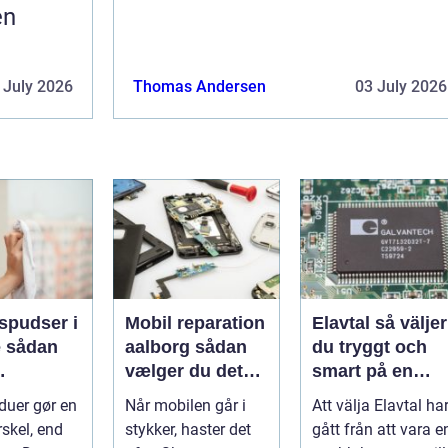
en
 July 2026
Thomas Andersen
03 July 2026
spudser i
Mobil reparation
Elavtal så väljer
an
aalborg sådan
du tryggt och
vælger du det
smart på en
nde rene
rette værksted
rörlig elmarkna
duer gør en
Når mobilen går i
Att välja Elavtal ha
ret rundt
rskel, end
stykker, haster det
gått från att vara e