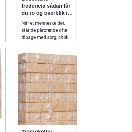
fredericia sådan får
du ro og overblik i
en svær tid
Når et menneske dør,
står de pårørende ofte
tilbage med sorg, chok
og mange spørgsmål.
Hvad skal gøres først?
Hvem kontakter man?
Hvordan skaber man en
afsked, som føles rigtig?
Her spiller en lokal
04
July 2026
Træbriketter