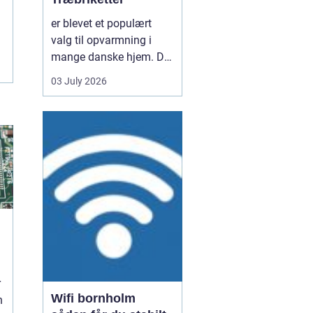
er blevet et populært
valg til opvarmning i
mange danske hjem. De
er nemme at håndtere,
03 July 2026
giver en høj varme og
kan være en mere
ensartet varmekilde end
almindeligt brænde.
Samtidig kan de udnytte
resttræ fra træindustrien,
som ellers ville gå til
spil...
d
r
Wifi bornholm
n