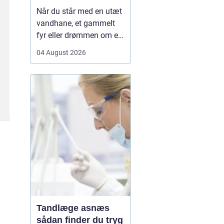
Når du står med en utæt
vandhane, et gammelt
fyr eller drømmen om et
nyt badeværelse, kan en
04 August 2026
dygtig VVSer være
forskellen på en hurtig
løsning og en dyr
langtidsskade. I Viborg
og omegn findes der
mange fagfolk, men
hvordan sikrer du dig, at
du vælge...
Tandlæge asnæs
sådan finder du tryg