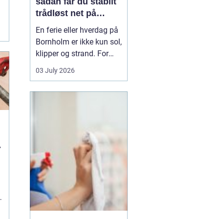
sådan får du stabilt
trådløst net på
klippeøen
.
En ferie eller hverdag på
Bornholm er ikke kun sol,
klipper og strand. For
mange er en stabil
03 July 2026
internetforbindelse
blevet lige så vigtig som
strøm og vand. Uanset
om du arbejder på
afstand, streamer film i
sommerhuset eller driver
u
en mindre virksomhed...
g
.