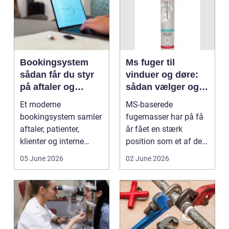
Bookingsystem
Ms fuger til
sådan får du styr
vinduer og døre:
på aftaler og
sådan vælger og
arbejdsgange
bruger du dem
Et moderne
MS-baserede
rigtigt
bookingsystem samler
fugemasser har på få
aftaler, patienter,
år fået en stærk
klienter og interne
position som et af de
arbejdsgange ét sted. I
mest alsidige valg til
05 June 2026
02 June 2026
sund...
vindu...