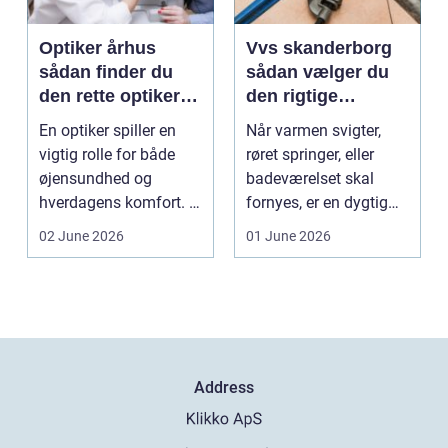
Optiker århus
Vvs skanderborg
sådan finder du
sådan vælger du
den rette optiker i
den rigtige
byen
installatør
En optiker spiller en
Når varmen svigter,
vigtig rolle for både
røret springer, eller
øjensundhed og
badeværelset skal
hverdagens komfort. I
fornyes, er en dygtig
en by som Aarhus, h...
VVS-installatør gu...
02 June 2026
01 June 2026
Address