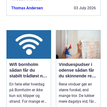
Thomas Andersen
03 July 2026
Wifi bornholm
Vinduespudser i
sådan får du
odense sådan får
stabilt trådløst net
du skinnende rene
på klippeøen
ruder året rundt
En ferie eller hverdag
Rene vinduer gør en
på Bornholm er ikke
større forskel, end
kun sol, klipper og
mange tror. De lukker
strand. For mange er
mere dagslys ind, får