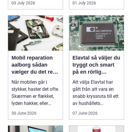
en stabil intern...
hjem og erhvervs...
03 July 2026
01 July 2026
Mobil reparation
Elavtal så väljer du
aalborg sådan
tryggt och smart
vælger du det rette
på en rörlig
værksted
elmarknad
Når mobilen går i
Att välja Elavtal har
stykker, haster det ofte.
gått från att vara en
Skærmen er flækket,
snabb kryssruta till ett
lyden hakker, eller
av hushållets
batteriet løber ...
viktigaste ekonom...
30 June 2026
07 June 2026