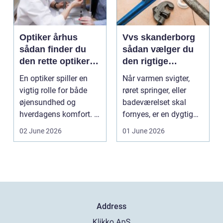
Optiker århus
Vvs skanderborg
sådan finder du
sådan vælger du
den rette optiker i
den rigtige
byen
installatør
En optiker spiller en
Når varmen svigter,
vigtig rolle for både
røret springer, eller
øjensundhed og
badeværelset skal
hverdagens komfort. I
fornyes, er en dygtig
en by som Aarhus, h...
VVS-installatør gu...
02 June 2026
01 June 2026
Address