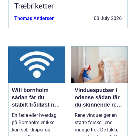
Træbriketter
Thomas Andersen
03 July 2026
Wifi bornholm
Vinduespudser i
sådan får du
odense sådan får
stabilt trådløst net
du skinnende rene
på klippeøen
ruder året rundt
En ferie eller hverdag
Rene vinduer gør en
på Bornholm er ikke
større forskel, end
kun sol, klipper og
mange tror. De lukker