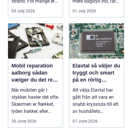
strand. For mange er
mere dagslys ind, får
en stabil intern...
hjem og erhvervs...
03 July 2026
01 July 2026
Mobil reparation
Elavtal så väljer du
aalborg sådan
tryggt och smart
vælger du det rette
på en rörlig
værksted
elmarknad
Når mobilen går i
Att välja Elavtal har
stykker, haster det ofte.
gått från att vara en
Skærmen er flækket,
snabb kryssruta till ett
lyden hakker, eller
av hushållets
batteriet løber ...
viktigaste ekonom...
30 June 2026
07 June 2026