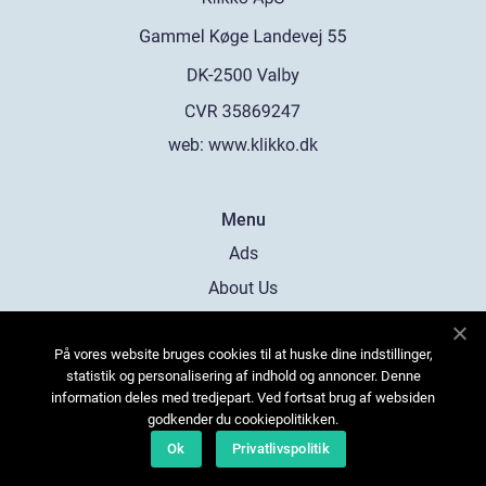
web:
www.klikko.dk
Menu
Ads
About Us
Cookies
På vores website bruges cookies til at huske dine indstillinger,
Contact
statistik og personalisering af indhold og annoncer. Denne
Sitemap
information deles med tredjepart. Ved fortsat brug af websiden
godkender du cookiepolitikken.
Ok
Privatlivspolitik