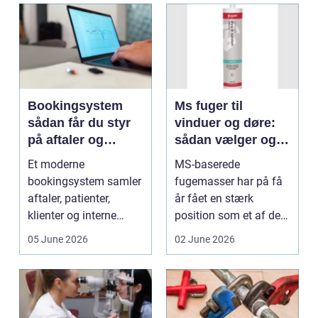
Bookingsystem
Ms fuger til
sådan får du styr
vinduer og døre:
på aftaler og
sådan vælger og
arbejdsgange
bruger du dem
Et moderne
MS-baserede
rigtigt
bookingsystem samler
fugemasser har på få
aftaler, patienter,
år fået en stærk
klienter og interne
position som et af de
arbejdsgange ét sted. I
mest alsidige valg til
05 June 2026
02 June 2026
sund...
vindu...