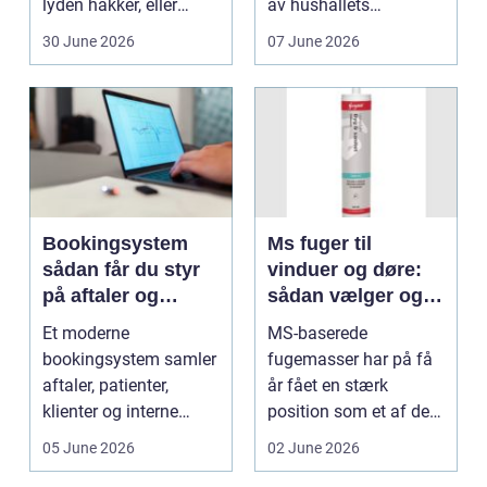
lyden hakker, eller
av hushållets
batteriet løber ...
viktigaste ekonom...
30 June 2026
07 June 2026
Bookingsystem
Ms fuger til
sådan får du styr
vinduer og døre:
på aftaler og
sådan vælger og
arbejdsgange
bruger du dem
Et moderne
MS-baserede
rigtigt
bookingsystem samler
fugemasser har på få
aftaler, patienter,
år fået en stærk
klienter og interne
position som et af de
arbejdsgange ét sted. I
mest alsidige valg til
05 June 2026
02 June 2026
sund...
vindu...