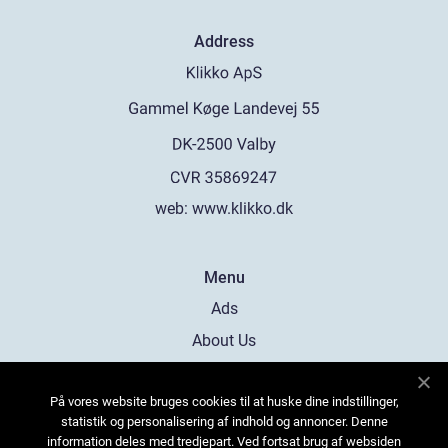
Address
web:
www.klikko.dk
Menu
Ads
About Us
Cookies
På vores website bruges cookies til at huske dine indstillinger,
Contact
statistik og personalisering af indhold og annoncer. Denne
Sitemap
information deles med tredjepart. Ved fortsat brug af websiden