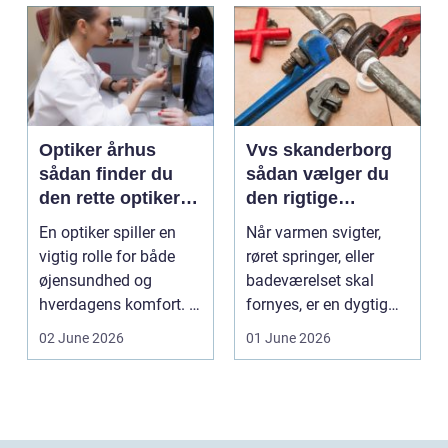
Optiker århus
Vvs skanderborg
sådan finder du
sådan vælger du
den rette optiker i
den rigtige
byen
installatør
En optiker spiller en
Når varmen svigter,
vigtig rolle for både
røret springer, eller
øjensundhed og
badeværelset skal
hverdagens komfort. I
fornyes, er en dygtig
en by som Aarhus, h...
VVS-installatør gu...
02 June 2026
01 June 2026