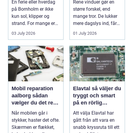
En ferie eller hverdag
Rene vinduer gør en
på Bornholm er ikke
større forskel, end
kun sol, klipper og
mange tror. De lukker
strand. For mange er
mere dagslys ind, får
en stabil intern...
hjem og erhvervs...
03 July 2026
01 July 2026
Mobil reparation
Elavtal så väljer du
aalborg sådan
tryggt och smart
vælger du det rette
på en rörlig
værksted
elmarknad
Når mobilen går i
Att välja Elavtal har
stykker, haster det ofte.
gått från att vara en
Skærmen er flækket,
snabb kryssruta till ett