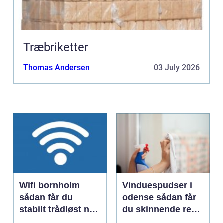
Træbriketter
Thomas Andersen
03 July 2026
Wifi bornholm
Vinduespudser i
sådan får du
odense sådan får
stabilt trådløst net
du skinnende rene
på klippeøen
ruder året rundt