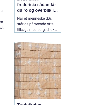
fredericia sådan får
du ro og overblik i
ler
en svær tid
Når et menneske dør,
om
står de pårørende ofte
 at
tilbage med sorg, chok
og mange spørgsmål.
Hvad skal gøres først?
Hvem kontakter man?
Hvordan skaber man en
afsked, som føles rigtig?
Her spiller en lokal
04
July 2026
Træbriketter