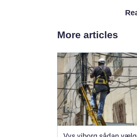
Rea
More articles
Vvs viborg sådan vælger du