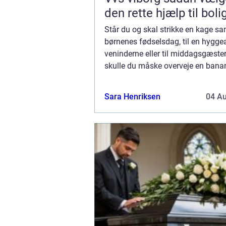
den rette hjælp til boli
Står du og skal strikke en kage s
børnenes fødselsdag, til en hygg
veninderne eller til middagsgæste
skulle du måske overveje en bana
er nemlig en velsmagende og sva
...
Sara Henriksen
04 A