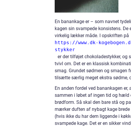
En banankage er – som navnet tydelig
kagen sin svampede konsistens. De er
virkelig lækker måde. I opskriften på
https://www.dk-kogebogen.d
stykker
er der tilføjet chokoladestykker, o
tvivl om. Det er en klassisk kombinat
smag. Grundet sødmen og smagen fra 
tilsætte særlig meget ekstra sødme, 
En anden fordel ved banankagen er, at 
sammen i løbet af ingen tid og hæld 
brødform. Så skal den bare stå og pas
mærker duften af nybagt kage brede si
(hvis ikke du har dem liggende i køk
svampede kage. Det er en sikker vinde