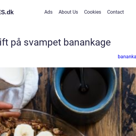
S.
dk
Ads
About Us
Cookies
Contact
ft på svampet banankage
banank