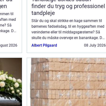
gen
finder du tryg og professionel
tandpleje
ammen til
eaften med
Står du og skal strikke en kage sammen til
rne? Så
børnenes fødselsdag, til en hyggeaften med
nkage. Det
veninderne eller til middagsgæsterne? Så
mpet kage,
skulle du måske overveje en banankage. Det
er nemlig en velsmagende og svampet kage,
ugust 2026
Albert Pilgaard
08 July 2026
...