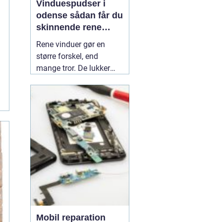
Vinduespudser i
odense sådan får du
skinnende rene
ruder året rundt
Rene vinduer gør en
større forskel, end
mange tror. De lukker
mere dagslys ind, får
hjem og
erhvervsbygninger til at
fremstå velholdte og
giver et bedre indeklima.
Flere boligejere og
virksomheder vælger
derfor at bruge en
professionel
01 July
2026
Mobil reparation