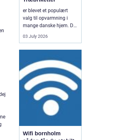
er blevet et populært
valg til opvarmning i
mange danske hjem. De
en
er nemme at håndtere,
03 July 2026
giver en høj varme og
kan være en mere
ensartet varmekilde end
almindeligt brænde.
Samtidig kan de udnytte
resttræ fra træindustrien,
som ellers ville gå til
spil...
dej
rne
g
Wifi bornholm