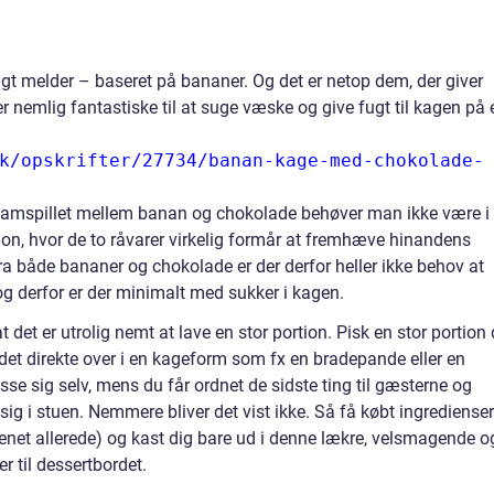
t melder – baseret på bananer. Og det er netop dem, der giver
 nemlig fantastiske til at suge væske og give fugt til kagen på 
k/opskrifter/27734/banan-kage-med-chokolade-
g samspillet mellem banan og chokolade behøver man ikke være i
ion, hvor de to råvarer virkelig formår at fremhæve hinandens
både bananer og chokolade er der derfor heller ikke behov at
og derfor er der minimalt med sukker i kagen.
det er utrolig nemt at lave en stor portion. Pisk en stor portion 
det direkte over i en kageform som fx en bradepande eller en
se sig selv, mens du får ordnet de sidste ting til gæsterne og
g i stuen. Nemmere bliver det vist ikke. Så få købt ingrediense
kenet allerede) og kast dig bare ud i denne lækre, velsmagende o
r til dessertbordet.