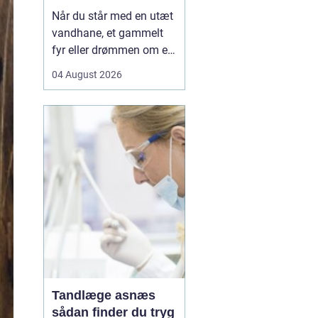
Når du står med en utæt
vandhane, et gammelt
fyr eller drømmen om et
nyt badeværelse, kan en
04 August 2026
dygtig VVSer være
forskellen på en hurtig
løsning og en dyr
langtidsskade. I Viborg
og omegn findes der
mange fagfolk, men
hvordan sikrer du dig, at
du vælge...
Tandlæge asnæs
sådan finder du tryg