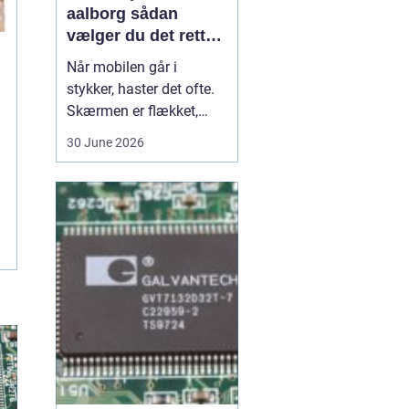
aalborg sådan
vælger du det rette
værksted
Når mobilen går i
stykker, haster det ofte.
Skærmen er flækket,
lyden hakker, eller
30 June 2026
batteriet løber tør alt for
hurtigt. I en by som
Aalborg er der flere
værksteder at vælge
imellem, og det kan være
svært at gennemskue,
hvem der faktisk leverer
god k...