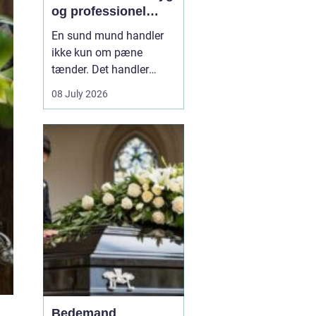
og professionel
tandpleje
En sund mund handler
ikke kun om pæne
tænder. Det handler
også om at kunne spise
08 July 2026
uden smerter, tale frit og
smile uden at være
bekymret. For mange i
og omkring Asnæs kan
det dog være en
udfordring at finde den
rette tandlæge, især hvis
man har haft d...
Bedemand