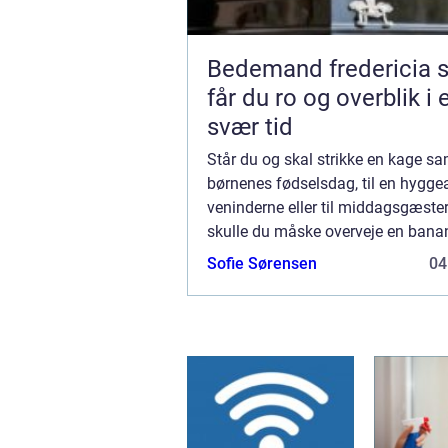
Bedemand fredericia sådan
får du ro og overblik i 
svær tid
Står du og skal strikke en kage s
børnenes fødselsdag, til en hygg
veninderne eller til middagsgæste
skulle du måske overveje en bana
er nemlig en velsmagende og sva
Sofie Sørensen
04
...