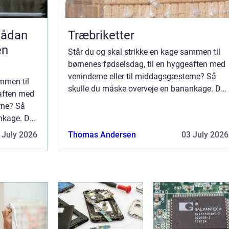
Træbriketter
en
Står du og skal strikke en kage sammen til
børnenes fødselsdag, til en hyggeaften med
veninderne eller til middagsgæsterne? Så
ammen til
skulle du måske overveje en banankage. Det
eaften med
er nemlig en velsmagende og svampet kage,
rne? Så
...
nkage. Det
mpet kage,
 July 2026
Thomas Andersen
03 July 2026