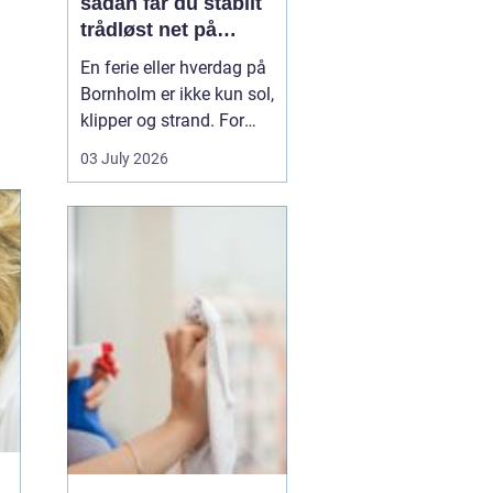
sådan får du stabilt
trådløst net på
klippeøen
En ferie eller hverdag på
Bornholm er ikke kun sol,
klipper og strand. For
mange er en stabil
03 July 2026
internetforbindelse
blevet lige så vigtig som
strøm og vand. Uanset
om du arbejder på
afstand, streamer film i
sommerhuset eller driver
en mindre virksomhed...