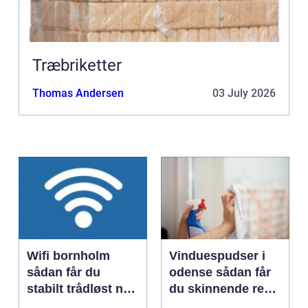
Træbriketter
Thomas Andersen
03 July 2026
Wifi bornholm
Vinduespudser i
sådan får du
odense sådan får
stabilt trådløst net
du skinnende rene
på klippeøen
ruder året rundt