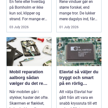
En ferie eller hverdag
Rene vinduer gør en
på Bornholm er ikke
større forskel, end
kun sol, klipper og
mange tror. De lukker
strand. For mange er
mere dagslys ind, får
en stabil intern...
hjem og erhvervs...
03 July 2026
01 July 2026
Mobil reparation
Elavtal så väljer du
aalborg sådan
tryggt och smart
vælger du det rette
på en rörlig
værksted
elmarknad
Når mobilen går i
Att välja Elavtal har
stykker, haster det ofte.
gått från att vara en
Skærmen er flækket,
snabb kryssruta till ett