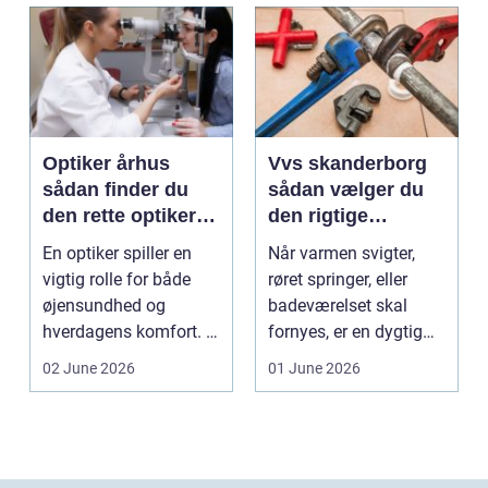
Optiker århus
Vvs skanderborg
sådan finder du
sådan vælger du
den rette optiker i
den rigtige
byen
installatør
En optiker spiller en
Når varmen svigter,
vigtig rolle for både
røret springer, eller
øjensundhed og
badeværelset skal
hverdagens komfort. I
fornyes, er en dygtig
en by som Aarhus, h...
VVS-installatør gu...
02 June 2026
01 June 2026