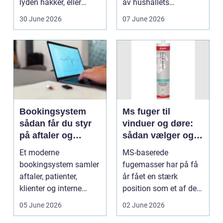
lyden hakker, eller
av hushållets
batteriet løber ...
viktigaste ekonom...
30 June 2026
07 June 2026
Bookingsystem
Ms fuger til
sådan får du styr
vinduer og døre:
på aftaler og
sådan vælger og
arbejdsgange
bruger du dem
Et moderne
MS-baserede
rigtigt
bookingsystem samler
fugemasser har på få
aftaler, patienter,
år fået en stærk
klienter og interne
position som et af de
arbejdsgange ét sted. I
mest alsidige valg til
05 June 2026
02 June 2026
sund...
vindu...