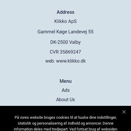
Address
web:
www.klikko.dk
Menu
Ads
About Us
Cookies
På vores website bruges cookies til at huske dine indstillinger,
Contact
statistik og personalisering af indhold og annoncer. Denne
Sitemap
information deles med tredjepart. Ved fortsat brug af websiden