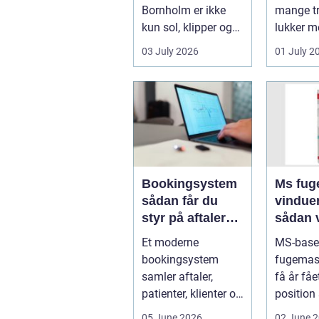
Bornholm er ikke
mange tr
kun sol, klipper og
lukker m
strand. For mange
ind, får 
03 July 2026
01 July 2
er en stabil intern...
erhvervs.
Bookingsystem
Ms fuge
sådan får du
vindue
styr på aftaler
sådan 
og
bruger
Et moderne
MS-base
arbejdsgange
rigtigt
bookingsystem
fugemas
samler aftaler,
få år fåe
patienter, klienter og
position
interne
de mest 
05 June 2026
02 June 