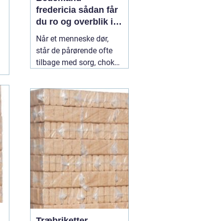
fredericia sådan får
du ro og overblik i
en svær tid
Når et menneske dør,
står de pårørende ofte
tilbage med sorg, chok
og mange spørgsmål.
Hvad skal gøres først?
Hvem kontakter man?
Hvordan skaber man en
afsked, som føles rigtig?
Her spiller en lokal
04
July 2026
Træbriketter