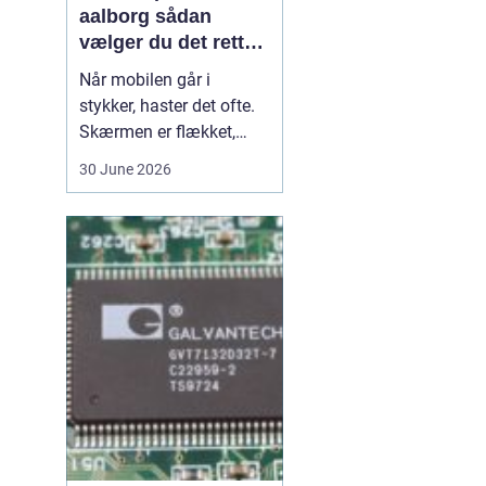
aalborg sådan
vælger du det rette
værksted
Når mobilen går i
stykker, haster det ofte.
Skærmen er flækket,
lyden hakker, eller
30 June 2026
batteriet løber tør alt for
hurtigt. I en by som
Aalborg er der flere
værksteder at vælge
imellem, og det kan være
svært at gennemskue,
hvem der faktisk leverer
god k...