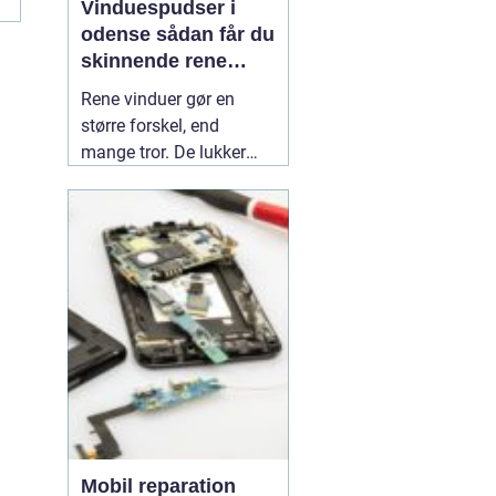
Vinduespudser i
odense sådan får du
skinnende rene
ruder året rundt
Rene vinduer gør en
større forskel, end
mange tror. De lukker
mere dagslys ind, får
hjem og
erhvervsbygninger til at
fremstå velholdte og
giver et bedre indeklima.
Flere boligejere og
virksomheder vælger
derfor at bruge en
professionel
01 July
2026
Mobil reparation