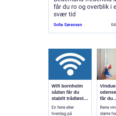
får du ro og overblik i 
svær tid
Sofie Sørensen
04
Wifi bornholm
Vindue
sådan får du
odense såd
stabilt trådløst
får du
net på klippeøen
skinne
En ferie eller
Rene vin
ruder å
hverdag på
større fo