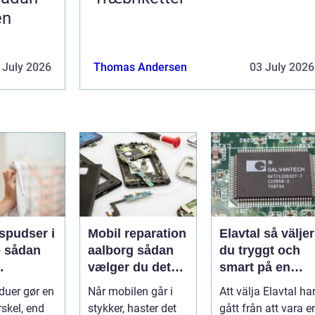
en
 July 2026
Thomas Andersen
03 July 2026
spudser i
Mobil reparation
Elavtal så väljer
an
aalborg sådan
du tryggt och
vælger du det
smart på en
nde rene
rette værksted
rörlig elmarkna
duer gør en
Når mobilen går i
Att välja Elavtal ha
ret rundt
rskel, end
stykker, haster det
gått från att vara e