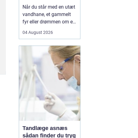
Når du står med en utæt
vandhane, et gammelt
fyr eller drømmen om et
nyt badeværelse, kan en
04 August 2026
dygtig VVSer være
forskellen på en hurtig
løsning og en dyr
langtidsskade. I Viborg
og omegn findes der
mange fagfolk, men
hvordan sikrer du dig, at
du vælge...
Tandlæge asnæs
sådan finder du tryg