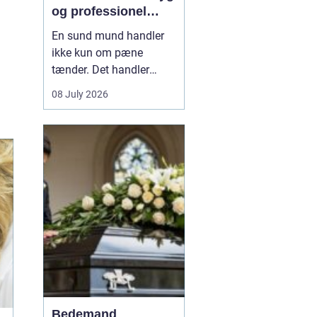
og professionel
tandpleje
En sund mund handler
ikke kun om pæne
tænder. Det handler
også om at kunne spise
08 July 2026
uden smerter, tale frit og
smile uden at være
bekymret. For mange i
og omkring Asnæs kan
det dog være en
udfordring at finde den
rette tandlæge, især hvis
man har haft d...
Bedemand