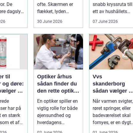
or. De
ofte. Skærmen er
snabb kryssruta till
ere dagslys
flækket, lyden
ett av hushållets
hjem og
hakker, eller
viktigaste ekonom..
026
30 June 2026
07 June 2026
..
batteriet løber ...
r til
Optiker århus
Vvs
r og døre:
sådan finder du
skanderborg
vælger og
den rette optiker
sådan vælger d
 du dem
i byen
den rigtige
rede
En optiker spiller en
Når varmen svigter,
installatør
ser har på
vigtig rolle for både
røret springer, eller
t en stærk
øjensundhed og
badeværelset skal
 som et af
hverdagens
fornyes, er en dygti
alsidige
komfort. I en by
VVS-installatør gu..
2026
02 June 2026
01 June 2026