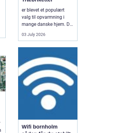
er blevet et populært
valg til opvarmning i
mange danske hjem. De
er nemme at håndtere,
03 July 2026
giver en høj varme og
kan være en mere
ensartet varmekilde end
almindeligt brænde.
Samtidig kan de udnytte
resttræ fra træindustrien,
som ellers ville gå til
spil...
d
r
Wifi bornholm
n