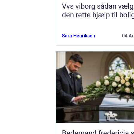
Vvs viborg sådan vælger du
den rette hjælp til boli
Sara Henriksen
04 A
Bedemand fredericia sådan