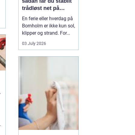
sådan får du stabilt
trådløst net på
klippeøen
En ferie eller hverdag på
.
Bornholm er ikke kun sol,
klipper og strand. For
mange er en stabil
03 July 2026
internetforbindelse
blevet lige så vigtig som
strøm og vand. Uanset
om du arbejder på
afstand, streamer film i
sommerhuset eller driver
en mindre virksomhed...
u
g
.