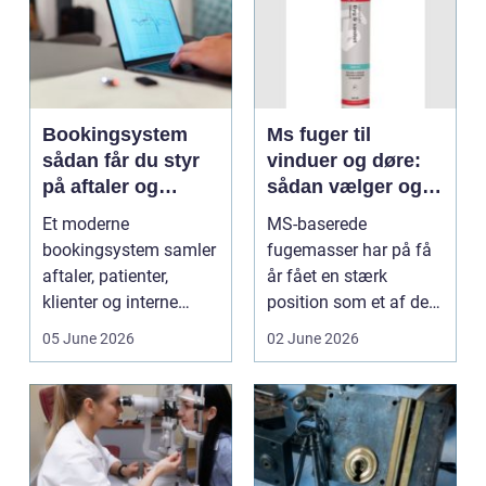
Bookingsystem
Ms fuger til
sådan får du styr
vinduer og døre:
på aftaler og
sådan vælger og
arbejdsgange
bruger du dem
Et moderne
MS-baserede
rigtigt
bookingsystem samler
fugemasser har på få
aftaler, patienter,
år fået en stærk
klienter og interne
position som et af de
arbejdsgange ét sted. I
mest alsidige valg til
05 June 2026
02 June 2026
sund...
vindu...