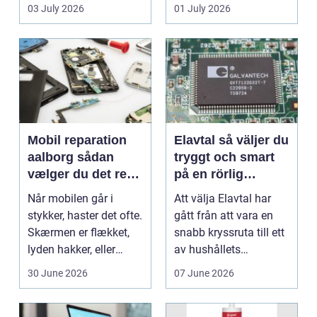
en stabil intern...
hjem og erhvervs...
03 July 2026
01 July 2026
Mobil reparation
Elavtal så väljer du
aalborg sådan
tryggt och smart
vælger du det rette
på en rörlig
værksted
elmarknad
Når mobilen går i
Att välja Elavtal har
stykker, haster det ofte.
gått från att vara en
Skærmen er flækket,
snabb kryssruta till ett
lyden hakker, eller
av hushållets
batteriet løber ...
viktigaste ekonom...
30 June 2026
07 June 2026