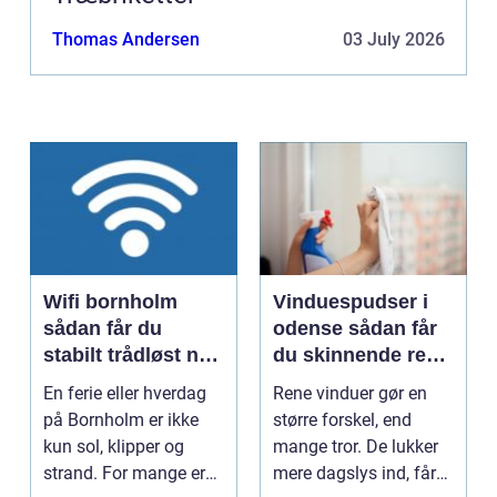
Thomas Andersen
03 July 2026
Wifi bornholm
Vinduespudser i
sådan får du
odense sådan får
stabilt trådløst net
du skinnende rene
på klippeøen
ruder året rundt
En ferie eller hverdag
Rene vinduer gør en
på Bornholm er ikke
større forskel, end
kun sol, klipper og
mange tror. De lukker
strand. For mange er
mere dagslys ind, får