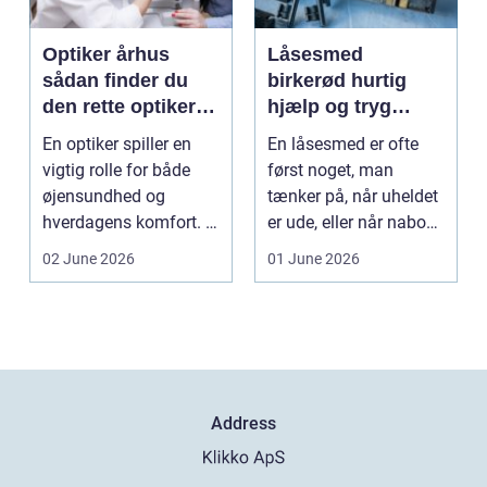
Optiker århus
Låsesmed
sådan finder du
birkerød hurtig
den rette optiker i
hjælp og tryg
byen
sikring af hjem og
En optiker spiller en
En låsesmed er ofte
virksomhed
vigtig rolle for både
først noget, man
øjensundhed og
tænker på, når uheldet
hverdagens komfort. I
er ude, eller når naboen
en by som Aarhus, h...
har haft indbru...
02 June 2026
01 June 2026
Address