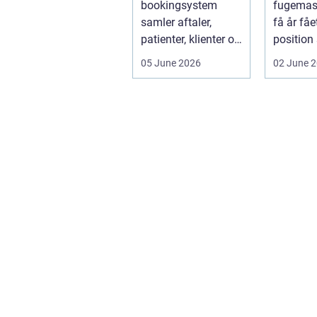
bookingsystem
fugemas
samler aftaler,
få år fåe
patienter, klienter og
position
interne
de mest 
05 June 2026
02 June 
arbejdsgange ét
valg til v
sted. I sund...