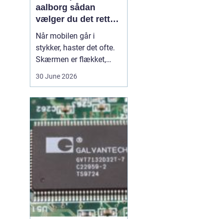
aalborg sådan
vælger du det rette
værksted
Når mobilen går i
stykker, haster det ofte.
Skærmen er flækket,
lyden hakker, eller
30 June 2026
batteriet løber tør alt for
hurtigt. I en by som
Aalborg er der flere
værksteder at vælge
imellem, og det kan være
svært at gennemskue,
hvem der faktisk leverer
god k...