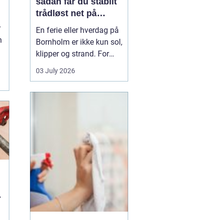
sådan får du stabilt
trådløst net på
d
klippeøen
r
En ferie eller hverdag på
n
Bornholm er ikke kun sol,
klipper og strand. For
mange er en stabil
03 July 2026
.
internetforbindelse
blevet lige så vigtig som
strøm og vand. Uanset
om du arbejder på
afstand, streamer film i
sommerhuset eller driver
en mindre virksomhed...
u