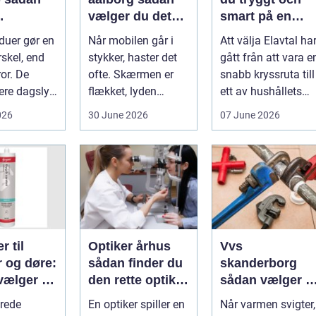
vælger du det
smart på en
nde rene
rette værksted
rörlig elmarkna
duer gør en
Når mobilen går i
Att välja Elavtal ha
ret rundt
rskel, end
stykker, haster det
gått från att vara e
or. De
ofte. Skærmen er
snabb kryssruta till
ere dagslys
flækket, lyden
ett av hushållets
hjem og
hakker, eller
viktigaste ekonom..
026
30 June 2026
07 June 2026
..
batteriet løber ...
r til
Optiker århus
Vvs
r og døre:
sådan finder du
skanderborg
vælger og
den rette optiker
sådan vælger d
 du dem
i byen
den rigtige
rede
En optiker spiller en
Når varmen svigter,
installatør