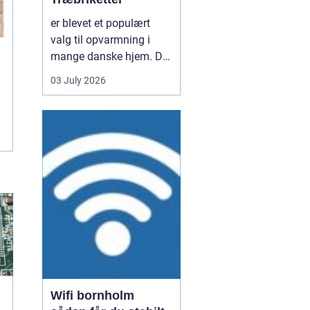
er blevet et populært
valg til opvarmning i
mange danske hjem. De
er nemme at håndtere,
03 July 2026
giver en høj varme og
kan være en mere
ensartet varmekilde end
almindeligt brænde.
Samtidig kan de udnytte
resttræ fra træindustrien,
som ellers ville gå til
spil...
Wifi bornholm