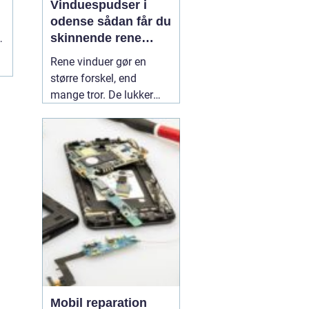
Vinduespudser i
odense sådan får du
skinnende rene
g
ruder året rundt
.
Rene vinduer gør en
større forskel, end
mange tror. De lukker
mere dagslys ind, får
hjem og
erhvervsbygninger til at
fremstå velholdte og
giver et bedre indeklima.
Flere boligejere og
virksomheder vælger
derfor at bruge en
professionel
01 July
2026
Mobil reparation