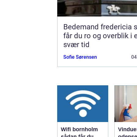
Bedemand fredericia sådan
får du ro og overblik i 
svær tid
Sofie Sørensen
04
Wifi bornholm
Vindue
sådan får du
odense såd