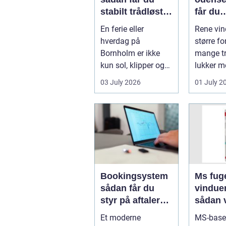
stabilt trådløst
får du
net på klippeøen
skinne
En ferie eller
Rene vin
ruder å
hverdag på
større fo
Bornholm er ikke
mange tr
kun sol, klipper og
lukker m
strand. For mange
ind, får 
03 July 2026
01 July 2
er en stabil intern...
erhvervs.
Bookingsystem
Ms fuge
sådan får du
vindue
styr på aftaler
sådan 
og
bruger
Et moderne
MS-base
arbejdsgange
rigtigt