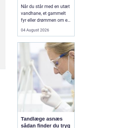
Når du står med en utæt
vandhane, et gammelt
fyr eller drømmen om et
nyt badeværelse, kan en
04 August 2026
dygtig VVSer være
forskellen på en hurtig
løsning og en dyr
langtidsskade. I Viborg
og omegn findes der
mange fagfolk, men
hvordan sikrer du dig, at
du vælge...
Tandlæge asnæs
sådan finder du tryg