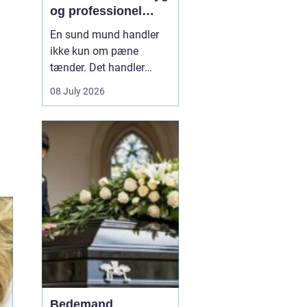
og professionel
tandpleje
En sund mund handler
ikke kun om pæne
tænder. Det handler
også om at kunne spise
08 July 2026
uden smerter, tale frit og
smile uden at være
bekymret. For mange i
og omkring Asnæs kan
det dog være en
udfordring at finde den
rette tandlæge, især hvis
man har haft d...
Bedemand