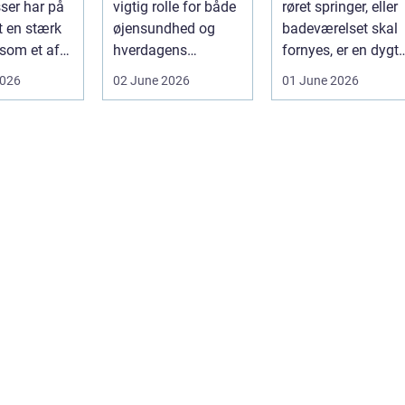
ser har på
vigtig rolle for både
røret springer, eller
t en stærk
øjensundhed og
badeværelset skal
 som et af
hverdagens
fornyes, er en dygti
alsidige
komfort. I en by
VVS-installatør gu..
2026
02 June 2026
01 June 2026
indu...
som Aarhus, h...