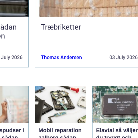
Træbriketter
en
 July 2026
Thomas Andersen
03 July 2026
spudser i
Mobil reparation
Elavtal så väljer
an
aalborg sådan
du tryggt och