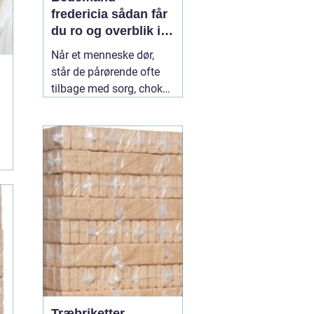
fredericia sådan får
du ro og overblik i
en svær tid
Når et menneske dør,
står de pårørende ofte
tilbage med sorg, chok
og mange spørgsmål.
Hvad skal gøres først?
Hvem kontakter man?
Hvordan skaber man en
afsked, som føles rigtig?
Her spiller en lokal
04
July 2026
Træbriketter