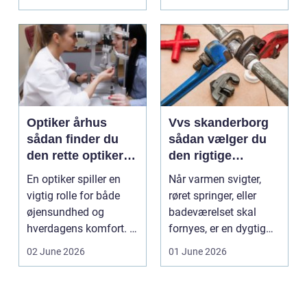
sund...
vindu...
Optiker århus
Vvs skanderborg
sådan finder du
sådan vælger du
den rette optiker i
den rigtige
byen
installatør
En optiker spiller en
Når varmen svigter,
vigtig rolle for både
røret springer, eller
øjensundhed og
badeværelset skal
hverdagens komfort. I
fornyes, er en dygtig
en by som Aarhus, h...
VVS-installatør gu...
02 June 2026
01 June 2026