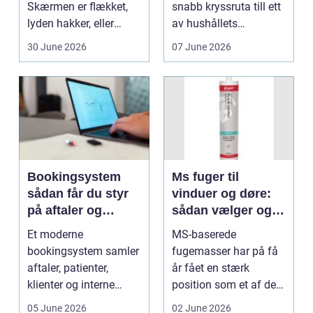
Skærmen er flækket,
snabb kryssruta till ett
lyden hakker, eller
av hushållets
batteriet løber ...
viktigaste ekonom...
30 June 2026
07 June 2026
Bookingsystem
Ms fuger til
sådan får du styr
vinduer og døre:
på aftaler og
sådan vælger og
arbejdsgange
bruger du dem
Et moderne
MS-baserede
rigtigt
bookingsystem samler
fugemasser har på få
aftaler, patienter,
år fået en stærk
klienter og interne
position som et af de
arbejdsgange ét sted. I
mest alsidige valg til
05 June 2026
02 June 2026