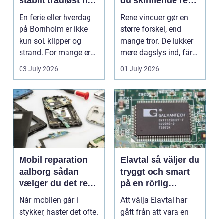
stabilt trådløst net
du skinnende rene
på klippeøen
ruder året rundt
En ferie eller hverdag
Rene vinduer gør en
på Bornholm er ikke
større forskel, end
kun sol, klipper og
mange tror. De lukker
strand. For mange er
mere dagslys ind, får
en stabil intern...
hjem og erhvervs...
03 July 2026
01 July 2026
Mobil reparation
Elavtal så väljer du
aalborg sådan
tryggt och smart
vælger du det rette
på en rörlig
værksted
elmarknad
Når mobilen går i
Att välja Elavtal har
stykker, haster det ofte.
gått från att vara en