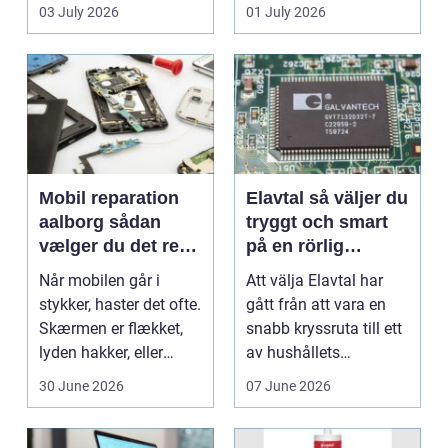
en stabil intern...
hjem og erhvervs...
03 July 2026
01 July 2026
Mobil reparation
Elavtal så väljer du
aalborg sådan
tryggt och smart
vælger du det rette
på en rörlig
værksted
elmarknad
Når mobilen går i
Att välja Elavtal har
stykker, haster det ofte.
gått från att vara en
Skærmen er flækket,
snabb kryssruta till ett
lyden hakker, eller
av hushållets
batteriet løber ...
viktigaste ekonom...
30 June 2026
07 June 2026