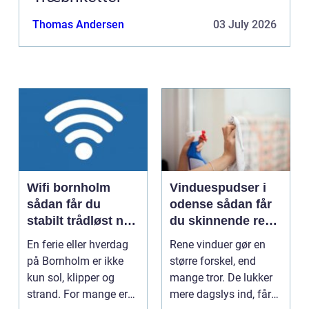
Thomas Andersen
03 July 2026
Wifi bornholm
Vinduespudser i
sådan får du
odense sådan får
stabilt trådløst net
du skinnende rene
på klippeøen
ruder året rundt
En ferie eller hverdag
Rene vinduer gør en
på Bornholm er ikke
større forskel, end
kun sol, klipper og
mange tror. De lukker
strand. For mange er
mere dagslys ind, får