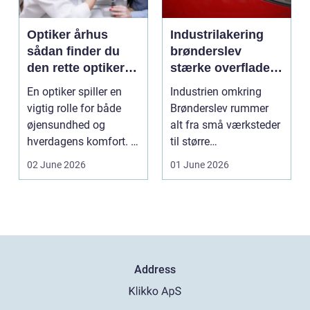
Optiker århus
Industrilakering
sådan finder du
brønderslev
den rette optiker i
stærke overflader
byen
til industri og
En optiker spiller en
Industrien omkring
erhverv
vigtig rolle for både
Brønderslev rummer
øjensundhed og
alt fra små værksteder
hverdagens komfort. I
til større
en by som Aarhus, h...
produktionsvirksomhe
02 June 2026
01 June 2026
der. Fæl...
Address