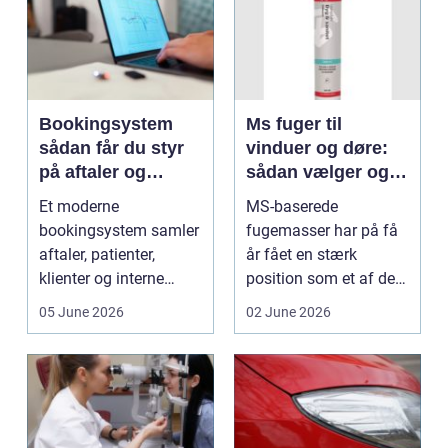
Bookingsystem
Ms fuger til
sådan får du styr
vinduer og døre:
på aftaler og
sådan vælger og
arbejdsgange
bruger du dem
Et moderne
MS-baserede
rigtigt
bookingsystem samler
fugemasser har på få
aftaler, patienter,
år fået en stærk
klienter og interne
position som et af de
arbejdsgange ét sted. I
mest alsidige valg til
05 June 2026
02 June 2026
sund...
vindu...