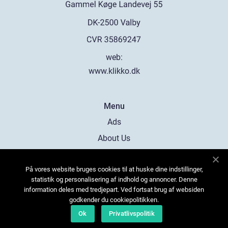
web:
www.klikko.dk
Menu
Ads
About Us
Cookies
På vores website bruges cookies til at huske dine indstillinger,
Contact
statistik og personalisering af indhold og annoncer. Denne
Sitemap
information deles med tredjepart. Ved fortsat brug af websiden
godkender du cookiepolitikken.
Ok
Privatlivspolitik