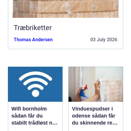
Træbriketter
Thomas Andersen
03 July 2026
Wifi bornholm
Vinduespudser i
sådan får du
odense sådan får
stabilt trådløst net
du skinnende rene
på klippeøen
ruder året rundt