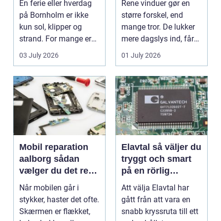
En ferie eller hverdag
Rene vinduer gør en
på Bornholm er ikke
større forskel, end
kun sol, klipper og
mange tror. De lukker
strand. For mange er
mere dagslys ind, får
en stabil intern...
hjem og erhvervs...
03 July 2026
01 July 2026
Mobil reparation
Elavtal så väljer du
aalborg sådan
tryggt och smart
vælger du det rette
på en rörlig
værksted
elmarknad
Når mobilen går i
Att välja Elavtal har
stykker, haster det ofte.
gått från att vara en
Skærmen er flækket,
snabb kryssruta till ett