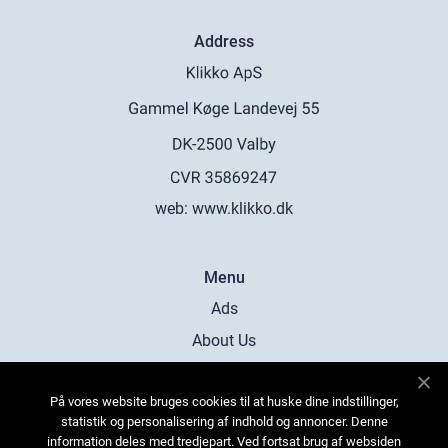
Address
web:
www.klikko.dk
Menu
Ads
About Us
Cookies
På vores website bruges cookies til at huske dine indstillinger,
Contact
statistik og personalisering af indhold og annoncer. Denne
Sitemap
information deles med tredjepart. Ved fortsat brug af websiden