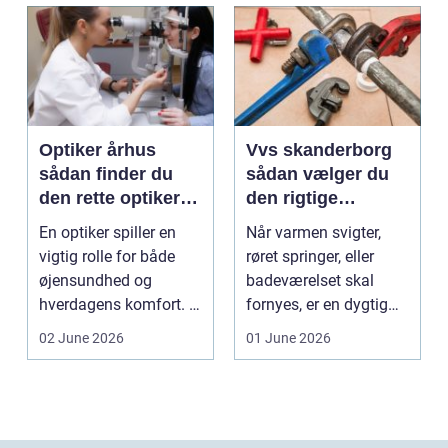
Optiker århus
Vvs skanderborg
sådan finder du
sådan vælger du
den rette optiker i
den rigtige
byen
installatør
En optiker spiller en
Når varmen svigter,
vigtig rolle for både
røret springer, eller
øjensundhed og
badeværelset skal
hverdagens komfort. I
fornyes, er en dygtig
en by som Aarhus, h...
VVS-installatør gu...
02 June 2026
01 June 2026