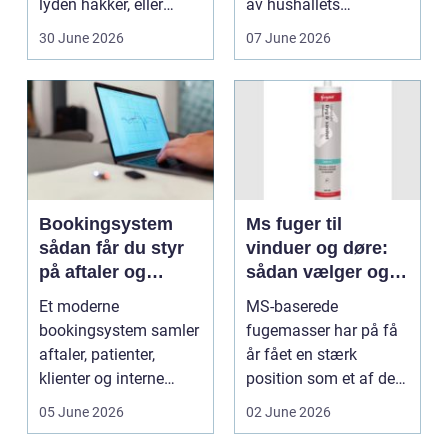
lyden hakker, eller
av hushållets
batteriet løber ...
viktigaste ekonom...
30 June 2026
07 June 2026
Bookingsystem
Ms fuger til
sådan får du styr
vinduer og døre:
på aftaler og
sådan vælger og
arbejdsgange
bruger du dem
Et moderne
MS-baserede
rigtigt
bookingsystem samler
fugemasser har på få
aftaler, patienter,
år fået en stærk
klienter og interne
position som et af de
arbejdsgange ét sted. I
mest alsidige valg til
05 June 2026
02 June 2026
sund...
vindu...