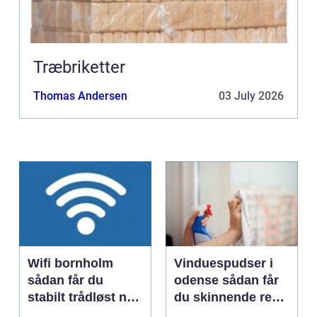
Træbriketter
Thomas Andersen
03 July 2026
Wifi bornholm
Vinduespudser i
sådan får du
odense sådan får
stabilt trådløst net
du skinnende rene
på klippeøen
ruder året rundt