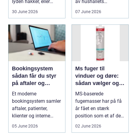
lyden hakker, eller
av hushållets
batteriet løber ...
viktigaste ekonom...
30 June 2026
07 June 2026
Bookingsystem
Ms fuger til
sådan får du styr
vinduer og døre:
på aftaler og
sådan vælger og
arbejdsgange
bruger du dem
Et moderne
MS-baserede
rigtigt
bookingsystem samler
fugemasser har på få
aftaler, patienter,
år fået en stærk
klienter og interne
position som et af de
arbejdsgange ét sted. I
mest alsidige valg til
05 June 2026
02 June 2026
sund...
vindu...