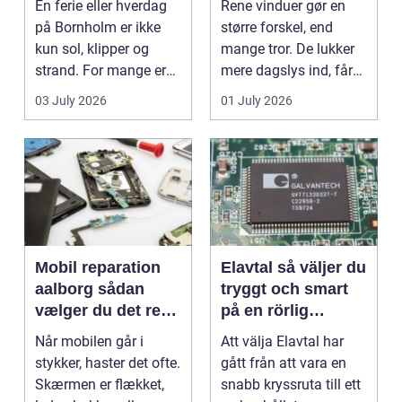
En ferie eller hverdag
Rene vinduer gør en
på Bornholm er ikke
større forskel, end
kun sol, klipper og
mange tror. De lukker
strand. For mange er
mere dagslys ind, får
en stabil intern...
hjem og erhvervs...
03 July 2026
01 July 2026
Mobil reparation
Elavtal så väljer du
aalborg sådan
tryggt och smart
vælger du det rette
på en rörlig
værksted
elmarknad
Når mobilen går i
Att välja Elavtal har
stykker, haster det ofte.
gått från att vara en
Skærmen er flækket,
snabb kryssruta till ett