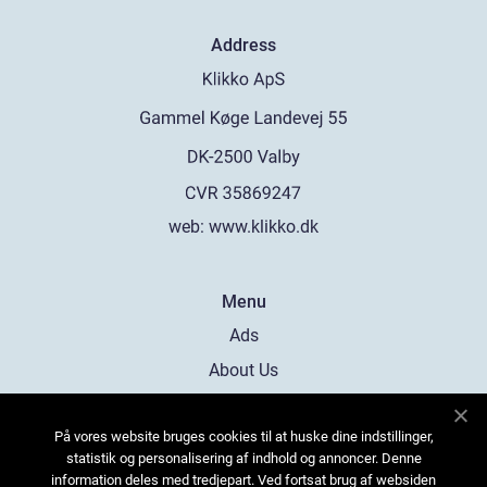
Address
web:
www.klikko.dk
Menu
Ads
About Us
Cookies
På vores website bruges cookies til at huske dine indstillinger,
Contact
statistik og personalisering af indhold og annoncer. Denne
Sitemap
information deles med tredjepart. Ved fortsat brug af websiden