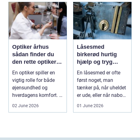
Optiker århus
Låsesmed
sådan finder du
birkerød hurtig
den rette optiker i
hjælp og tryg
byen
sikring af hjem og
En optiker spiller en
En låsesmed er ofte
virksomhed
vigtig rolle for både
først noget, man
øjensundhed og
tænker på, når uheldet
hverdagens komfort. I
er ude, eller når naboen
en by som Aarhus, h...
har haft indbru...
02 June 2026
01 June 2026