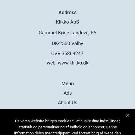
Address
web:
www.klikko.dk
Menu
Ads
About Us
Cookies
På vores website bruges cookies til at huske dine indstillinger,
Contact
statistik og personalisering af indhold og annoncer. Denne
Sitemap
information deles med tredjepart. Ved fortsat brug af websiden