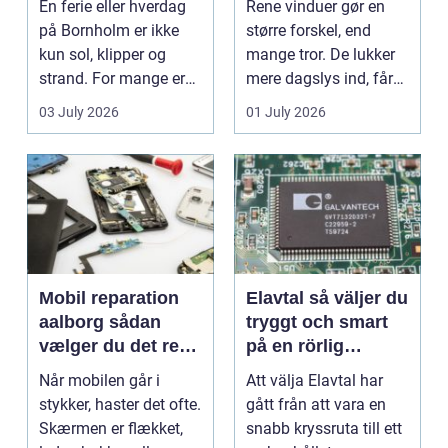
En ferie eller hverdag
Rene vinduer gør en
på Bornholm er ikke
større forskel, end
kun sol, klipper og
mange tror. De lukker
strand. For mange er
mere dagslys ind, får
en stabil intern...
hjem og erhvervs...
03 July 2026
01 July 2026
Mobil reparation
Elavtal så väljer du
aalborg sådan
tryggt och smart
vælger du det rette
på en rörlig
værksted
elmarknad
Når mobilen går i
Att välja Elavtal har
stykker, haster det ofte.
gått från att vara en
Skærmen er flækket,
snabb kryssruta till ett