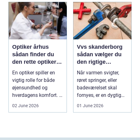
Optiker århus
Vvs skanderborg
sådan finder du
sådan vælger du
den rette optiker i
den rigtige
byen
installatør
En optiker spiller en
Når varmen svigter,
vigtig rolle for både
røret springer, eller
øjensundhed og
badeværelset skal
hverdagens komfort. I
fornyes, er en dygtig
en by som Aarhus, h...
VVS-installatør gu...
02 June 2026
01 June 2026