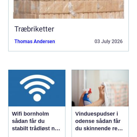
Træbriketter
Thomas Andersen
03 July 2026
Wifi bornholm
Vinduespudser i
sådan får du
odense sådan får
stabilt trådløst net
du skinnende rene
på klippeøen
ruder året rundt