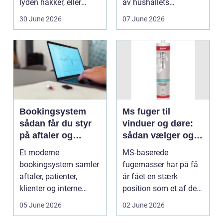
lyden hakker, eller
av hushållets
batteriet løber ...
viktigaste ekonom...
30 June 2026
07 June 2026
Bookingsystem
Ms fuger til
sådan får du styr
vinduer og døre:
på aftaler og
sådan vælger og
arbejdsgange
bruger du dem
Et moderne
MS-baserede
rigtigt
bookingsystem samler
fugemasser har på få
aftaler, patienter,
år fået en stærk
klienter og interne
position som et af de
arbejdsgange ét sted. I
mest alsidige valg til
05 June 2026
02 June 2026
sund...
vindu...