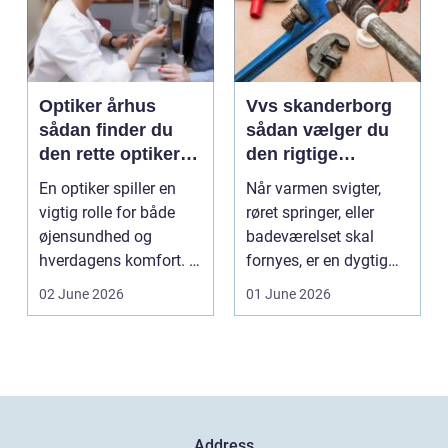
Optiker århus
Vvs skanderborg
sådan finder du
sådan vælger du
den rette optiker i
den rigtige
byen
installatør
En optiker spiller en
Når varmen svigter,
vigtig rolle for både
røret springer, eller
øjensundhed og
badeværelset skal
hverdagens komfort. I
fornyes, er en dygtig
en by som Aarhus, h...
VVS-installatør gu...
02 June 2026
01 June 2026
Address