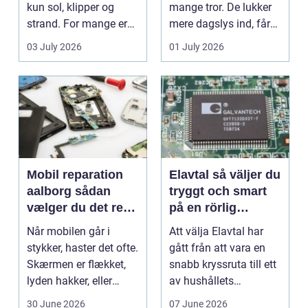
kun sol, klipper og
mange tror. De lukker
strand. For mange er
mere dagslys ind, får
en stabil intern...
hjem og erhvervs...
03 July 2026
01 July 2026
Mobil reparation
Elavtal så väljer du
aalborg sådan
tryggt och smart
vælger du det rette
på en rörlig
værksted
elmarknad
Når mobilen går i
Att välja Elavtal har
stykker, haster det ofte.
gått från att vara en
Skærmen er flækket,
snabb kryssruta till ett
lyden hakker, eller
av hushållets
batteriet løber ...
viktigaste ekonom...
30 June 2026
07 June 2026