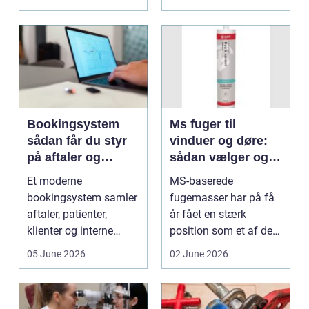
Bookingsystem
Ms fuger til
sådan får du styr
vinduer og døre:
på aftaler og
sådan vælger og
arbejdsgange
bruger du dem
Et moderne
MS-baserede
rigtigt
bookingsystem samler
fugemasser har på få
aftaler, patienter,
år fået en stærk
klienter og interne
position som et af de
arbejdsgange ét sted. I
mest alsidige valg til
05 June 2026
02 June 2026
sund...
vindu...