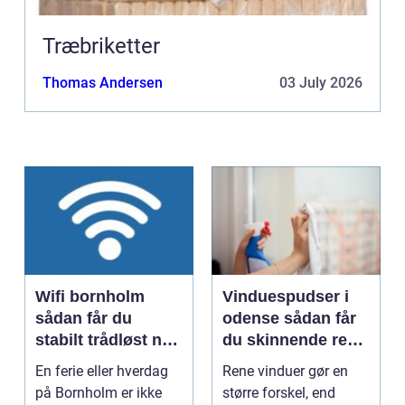
Træbriketter
Thomas Andersen
03 July 2026
Wifi bornholm
Vinduespudser i
sådan får du
odense sådan får
stabilt trådløst net
du skinnende rene
på klippeøen
ruder året rundt
En ferie eller hverdag
Rene vinduer gør en
på Bornholm er ikke
større forskel, end