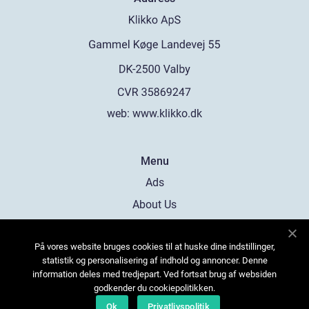
web:
www.klikko.dk
Menu
Ads
About Us
Cookies
På vores website bruges cookies til at huske dine indstillinger,
Contact
statistik og personalisering af indhold og annoncer. Denne
Sitemap
information deles med tredjepart. Ved fortsat brug af websiden
godkender du cookiepolitikken.
Ok
Privatlivspolitik