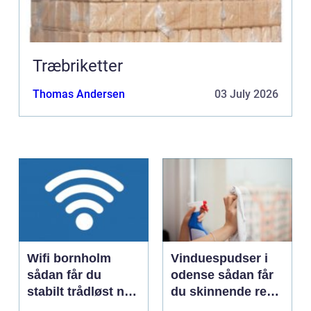
Træbriketter
Thomas Andersen
03 July 2026
Wifi bornholm
Vinduespudser i
sådan får du
odense sådan får
stabilt trådløst net
du skinnende rene
på klippeøen
ruder året rundt