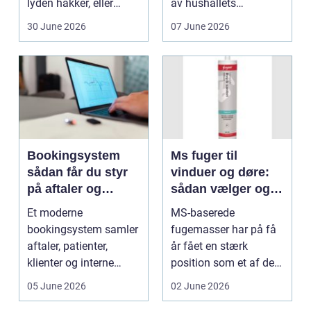
lyden hakker, eller
av hushållets
batteriet løber ...
viktigaste ekonom...
30 June 2026
07 June 2026
Bookingsystem
Ms fuger til
sådan får du styr
vinduer og døre:
på aftaler og
sådan vælger og
arbejdsgange
bruger du dem
Et moderne
MS-baserede
rigtigt
bookingsystem samler
fugemasser har på få
aftaler, patienter,
år fået en stærk
klienter og interne
position som et af de
arbejdsgange ét sted. I
mest alsidige valg til
05 June 2026
02 June 2026
sund...
vindu...