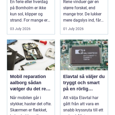
En ferie eller hverdag
Rene vinduer gør en
på Bornholm er ikke
større forskel, end
kun sol, klipper og
mange tror. De lukker
strand. For mange er
mere dagslys ind, får
en stabil intern...
hjem og erhvervs...
03 July 2026
01 July 2026
Mobil reparation
Elavtal så väljer du
aalborg sådan
tryggt och smart
vælger du det rette
på en rörlig
værksted
elmarknad
Når mobilen går i
Att välja Elavtal har
stykker, haster det ofte.
gått från att vara en
Skærmen er flækket,
snabb kryssruta till ett