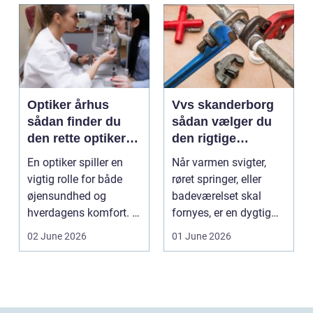
Optiker århus
Vvs skanderborg
sådan finder du
sådan vælger du
den rette optiker i
den rigtige
byen
installatør
En optiker spiller en
Når varmen svigter,
vigtig rolle for både
røret springer, eller
øjensundhed og
badeværelset skal
hverdagens komfort. I
fornyes, er en dygtig
en by som Aarhus, h...
VVS-installatør gu...
02 June 2026
01 June 2026