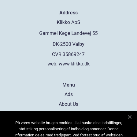
Address
web:
www.klikko.dk
Menu
Ads
About Us
Cookies
På vores website bruges cookies til at huske dine indstillinger,
Contact
statistik og personalisering af indhold og annoncer. Denne
Sitemap
information deles med tredjepart. Ved fortsat brug af websiden