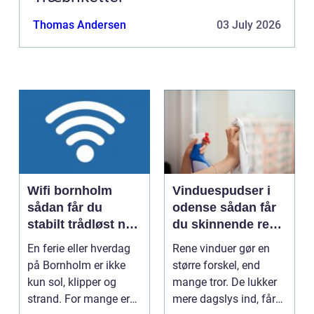
Thomas Andersen
03 July 2026
Wifi bornholm
Vinduespudser i
sådan får du
odense sådan får
stabilt trådløst net
du skinnende rene
på klippeøen
ruder året rundt
En ferie eller hverdag
Rene vinduer gør en
på Bornholm er ikke
større forskel, end
kun sol, klipper og
mange tror. De lukker
strand. For mange er
mere dagslys ind, får