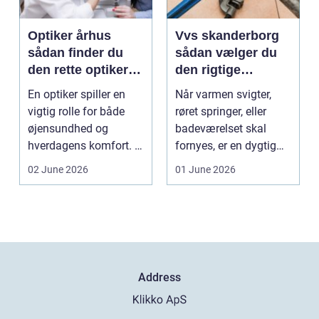
Optiker århus
Vvs skanderborg
sådan finder du
sådan vælger du
den rette optiker i
den rigtige
byen
installatør
En optiker spiller en
Når varmen svigter,
vigtig rolle for både
røret springer, eller
øjensundhed og
badeværelset skal
hverdagens komfort. I
fornyes, er en dygtig
en by som Aarhus, h...
VVS-installatør gu...
02 June 2026
01 June 2026
Address