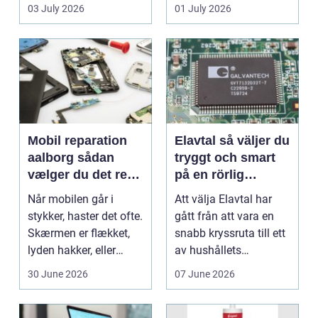
en stabil intern...
hjem og erhvervs...
03 July 2026
01 July 2026
Mobil reparation
Elavtal så väljer du
aalborg sådan
tryggt och smart
vælger du det rette
på en rörlig
værksted
elmarknad
Når mobilen går i
Att välja Elavtal har
stykker, haster det ofte.
gått från att vara en
Skærmen er flækket,
snabb kryssruta till ett
lyden hakker, eller
av hushållets
batteriet løber ...
viktigaste ekonom...
30 June 2026
07 June 2026