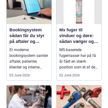
Bookingsystem
Ms fuger til
sådan får du styr
vinduer og døre:
på aftaler og
sådan vælger og
arbejdsgange
bruger du dem
Et moderne
MS-baserede
rigtigt
bookingsystem samler
fugemasser har på få
aftaler, patienter,
år fået en stærk
klienter og interne
position som et af de
arbejdsgange ét sted. I
mest alsidige valg til
05 June 2026
02 June 2026
sund...
vindu...