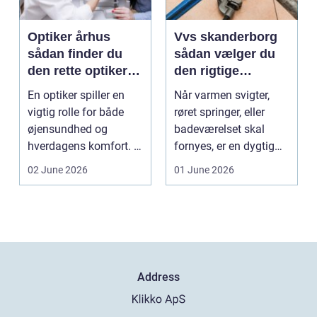
Optiker århus
Vvs skanderborg
sådan finder du
sådan vælger du
den rette optiker i
den rigtige
byen
installatør
En optiker spiller en
Når varmen svigter,
vigtig rolle for både
røret springer, eller
øjensundhed og
badeværelset skal
hverdagens komfort. I
fornyes, er en dygtig
en by som Aarhus, h...
VVS-installatør gu...
02 June 2026
01 June 2026
Address