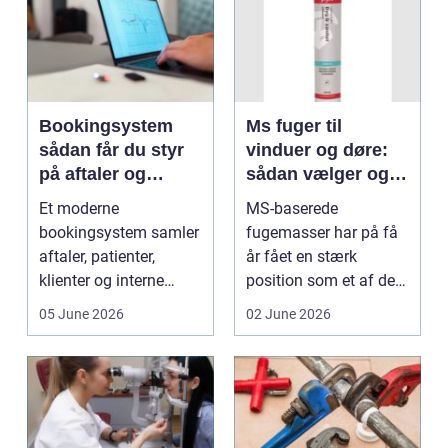
Bookingsystem
Ms fuger til
sådan får du styr
vinduer og døre:
på aftaler og
sådan vælger og
arbejdsgange
bruger du dem
Et moderne
MS-baserede
rigtigt
bookingsystem samler
fugemasser har på få
aftaler, patienter,
år fået en stærk
klienter og interne
position som et af de
arbejdsgange ét sted. I
mest alsidige valg til
05 June 2026
02 June 2026
sund...
vindu...