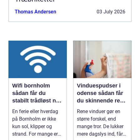
Thomas Andersen
03 July 2026
Wifi bornholm
Vinduespudser i
sådan får du
odense sådan får
stabilt trådløst net
du skinnende rene
på klippeøen
ruder året rundt
En ferie eller hverdag
Rene vinduer gør en
på Bornholm er ikke
større forskel, end
kun sol, klipper og
mange tror. De lukker
strand. For mange er
mere dagslys ind, får