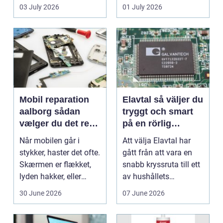
en stabil intern...
hjem og erhvervs...
03 July 2026
01 July 2026
Mobil reparation
Elavtal så väljer du
aalborg sådan
tryggt och smart
vælger du det rette
på en rörlig
værksted
elmarknad
Når mobilen går i
Att välja Elavtal har
stykker, haster det ofte.
gått från att vara en
Skærmen er flækket,
snabb kryssruta till ett
lyden hakker, eller
av hushållets
batteriet løber ...
viktigaste ekonom...
30 June 2026
07 June 2026