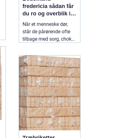
fredericia sådan får
du ro og overblik i
en svær tid
Når et menneske dør,
står de pårørende ofte
tilbage med sorg, chok
og mange spørgsmål.
Hvad skal gøres først?
Hvem kontakter man?
Hvordan skaber man en
afsked, som føles rigtig?
Her spiller en lokal
04
July 2026
Træbriketter