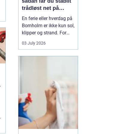
sådan får du stabilt
trådløst net på
.
klippeøen
En ferie eller hverdag på
Bornholm er ikke kun sol,
klipper og strand. For
mange er en stabil
03 July 2026
internetforbindelse
blevet lige så vigtig som
strøm og vand. Uanset
om du arbejder på
afstand, streamer film i
sommerhuset eller driver
u
en mindre virksomhed...
g
.