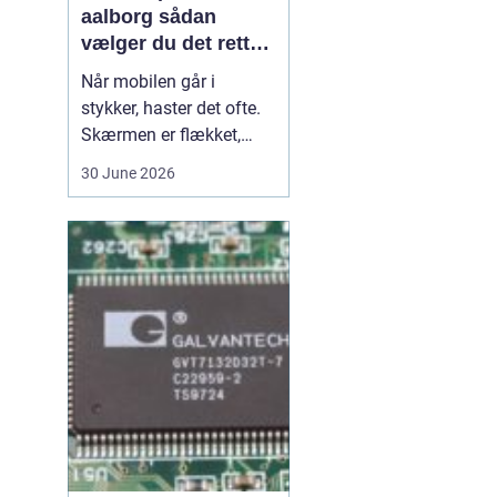
aalborg sådan
vælger du det rette
værksted
Når mobilen går i
stykker, haster det ofte.
Skærmen er flækket,
lyden hakker, eller
30 June 2026
batteriet løber tør alt for
hurtigt. I en by som
Aalborg er der flere
værksteder at vælge
imellem, og det kan være
svært at gennemskue,
hvem der faktisk leverer
god k...