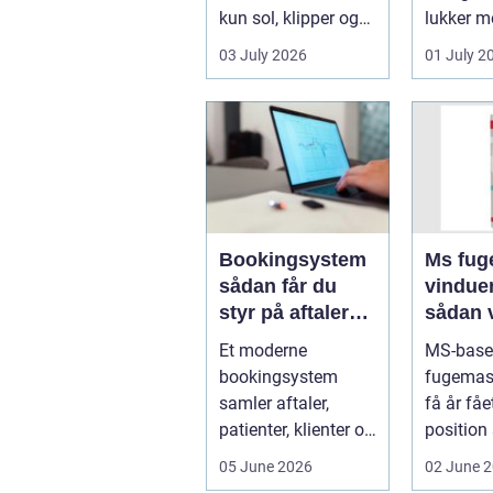
kun sol, klipper og
lukker m
strand. For mange
ind, får 
03 July 2026
01 July 2
er en stabil intern...
erhvervs.
Bookingsystem
Ms fuge
sådan får du
vindue
styr på aftaler
sådan 
og
bruger
Et moderne
MS-base
arbejdsgange
rigtigt
bookingsystem
fugemas
samler aftaler,
få år fåe
patienter, klienter og
position
interne
de mest 
05 June 2026
02 June 
arbejdsgange ét
valg til v