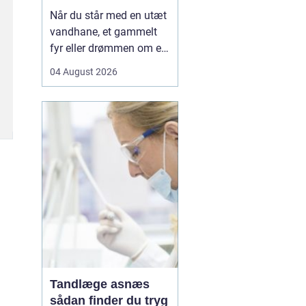
Når du står med en utæt
vandhane, et gammelt
fyr eller drømmen om et
nyt badeværelse, kan en
04 August 2026
dygtig VVSer være
forskellen på en hurtig
løsning og en dyr
langtidsskade. I Viborg
og omegn findes der
mange fagfolk, men
hvordan sikrer du dig, at
du vælge...
Tandlæge asnæs
sådan finder du tryg