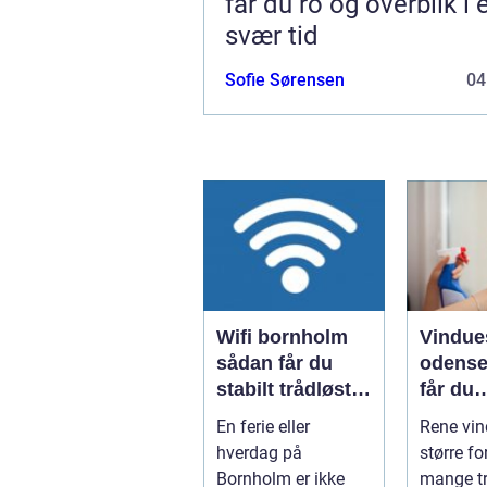
får du ro og overblik i 
svær tid
Sofie Sørensen
04
Wifi bornholm
Vindue
sådan får du
odense såd
stabilt trådløst
får du
net på klippeøen
skinne
En ferie eller
Rene vin
ruder å
hverdag på
større fo
Bornholm er ikke
mange tr