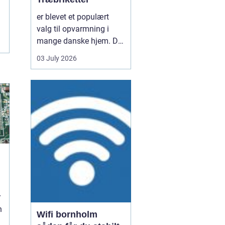
er blevet et populært
valg til opvarmning i
mange danske hjem. De
er nemme at håndtere,
03 July 2026
giver en høj varme og
kan være en mere
ensartet varmekilde end
almindeligt brænde.
Samtidig kan de udnytte
resttræ fra træindustrien,
som ellers ville gå til
spil...
d
r
n
Wifi bornholm