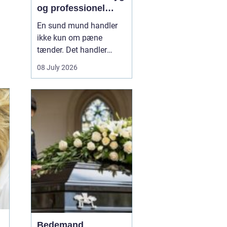
og professionel
tandpleje
En sund mund handler
ikke kun om pæne
tænder. Det handler
også om at kunne spise
08 July 2026
uden smerter, tale frit og
smile uden at være
bekymret. For mange i
og omkring Asnæs kan
det dog være en
udfordring at finde den
rette tandlæge, især hvis
man har haft d...
Bedemand