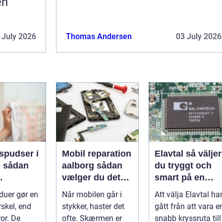
en
 July 2026
Thomas Andersen
03 July 2026
spudser i
Mobil reparation
Elavtal så väljer
an
aalborg sådan
du tryggt och
vælger du det
smart på en
nde rene
rette værksted
rörlig elmarkna
duer gør en
Når mobilen går i
Att välja Elavtal ha
ret rundt
rskel, end
stykker, haster det
gått från att vara e
or. De
ofte. Skærmen er
snabb kryssruta till