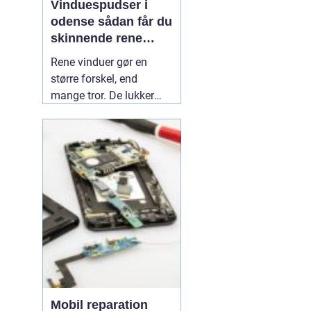
Vinduespudser i
odense sådan får du
skinnende rene
ruder året rundt
Rene vinduer gør en
større forskel, end
mange tror. De lukker
mere dagslys ind, får
hjem og
erhvervsbygninger til at
fremstå velholdte og
giver et bedre indeklima.
Flere boligejere og
virksomheder vælger
derfor at bruge en
professionel
01 July
2026
Mobil reparation