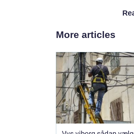
Rea
More articles
Vvs viborg sådan vælger du