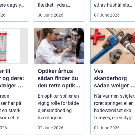
ere dagslys
flækket, lyden
ett av hushållets
hjem og
hakker, eller
viktigaste ekonom..
026
30 June 2026
07 June 2026
..
batteriet løber ...
r til
Optiker århus
Vvs
r og døre:
sådan finder du
skanderborg
vælger og
den rette optiker
sådan vælger d
 du dem
i byen
den rigtige
rede
En optiker spiller en
Når varmen svigter,
installatør
ser har på
vigtig rolle for både
røret springer, eller
t en stærk
øjensundhed og
badeværelset skal
 som et af
hverdagens
fornyes, er en dygti
alsidige
komfort. I en by
VVS-installatør gu..
2026
02 June 2026
01 June 2026
indu...
som Aarhus, h...