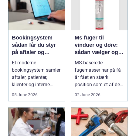
Bookingsystem
Ms fuger til
sådan får du styr
vinduer og døre:
på aftaler og
sådan vælger og
arbejdsgange
bruger du dem
Et moderne
MS-baserede
rigtigt
bookingsystem samler
fugemasser har på få
aftaler, patienter,
år fået en stærk
klienter og interne
position som et af de
arbejdsgange ét sted. I
mest alsidige valg til
05 June 2026
02 June 2026
sund...
vindu...