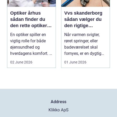
Optiker århus
Vvs skanderborg
sådan finder du
sådan vælger du
den rette optiker i
den rigtige
byen
installatør
En optiker spiller en
Når varmen svigter,
vigtig rolle for både
røret springer, eller
øjensundhed og
badeværelset skal
hverdagens komfort. I
fornyes, er en dygtig
en by som Aarhus, h...
VVS-installatør gu...
02 June 2026
01 June 2026
Address