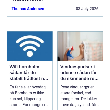
Thomas Andersen
03 July 2026
Wifi bornholm
Vinduespudser i
sådan får du
odense sådan får
stabilt trådløst net
du skinnende rene
på klippeøen
ruder året rundt
En ferie eller hverdag
Rene vinduer gør en
på Bornholm er ikke
større forskel, end
kun sol, klipper og
mange tror. De lukker
strand. For mange er
mere dagslys ind, får