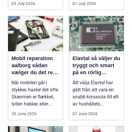
en stabil intern...
hjem og erhvervs...
03 July 2026
01 July 2026
Mobil reparation
Elavtal så väljer du
aalborg sådan
tryggt och smart
vælger du det rette
på en rörlig
værksted
elmarknad
Når mobilen går i
Att välja Elavtal har
stykker, haster det ofte.
gått från att vara en
Skærmen er flækket,
snabb kryssruta till ett
lyden hakker, eller
av hushållets
batteriet løber ...
viktigaste ekonom...
30 June 2026
07 June 2026