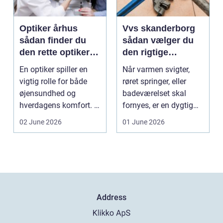
Optiker århus
Vvs skanderborg
sådan finder du
sådan vælger du
den rette optiker i
den rigtige
byen
installatør
En optiker spiller en
Når varmen svigter,
vigtig rolle for både
røret springer, eller
øjensundhed og
badeværelset skal
hverdagens komfort. I
fornyes, er en dygtig
en by som Aarhus, h...
VVS-installatør gu...
02 June 2026
01 June 2026
Address