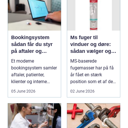
Bookingsystem
Ms fuger til
sådan får du styr
vinduer og døre:
på aftaler og
sådan vælger og
arbejdsgange
bruger du dem
Et moderne
MS-baserede
rigtigt
bookingsystem samler
fugemasser har på få
aftaler, patienter,
år fået en stærk
klienter og interne
position som et af de
arbejdsgange ét sted. I
mest alsidige valg til
05 June 2026
02 June 2026
sund...
vindu...