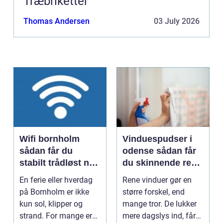
Træbriketter
Thomas Andersen
03 July 2026
Wifi bornholm
Vinduespudser i
sådan får du
odense sådan får
stabilt trådløst net
du skinnende rene
på klippeøen
ruder året rundt
En ferie eller hverdag
Rene vinduer gør en
på Bornholm er ikke
større forskel, end
kun sol, klipper og
mange tror. De lukker
strand. For mange er
mere dagslys ind, får