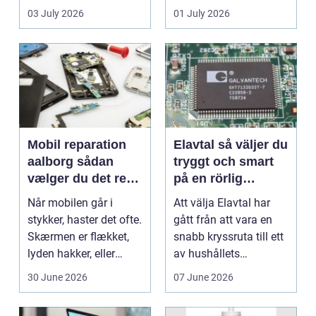
en stabil intern...
hjem og erhvervs...
03 July 2026
01 July 2026
Mobil reparation
Elavtal så väljer du
aalborg sådan
tryggt och smart
vælger du det rette
på en rörlig
værksted
elmarknad
Når mobilen går i
Att välja Elavtal har
stykker, haster det ofte.
gått från att vara en
Skærmen er flækket,
snabb kryssruta till ett
lyden hakker, eller
av hushållets
batteriet løber ...
viktigaste ekonom...
30 June 2026
07 June 2026