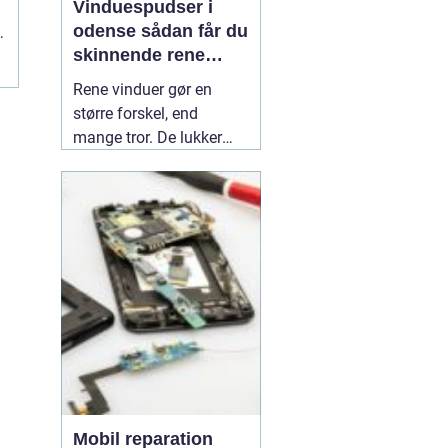
Vinduespudser i
odense sådan får du
g
skinnende rene
.
ruder året rundt
Rene vinduer gør en
større forskel, end
mange tror. De lukker
mere dagslys ind, får
hjem og
erhvervsbygninger til at
fremstå velholdte og
giver et bedre indeklima.
Flere boligejere og
virksomheder vælger
derfor at bruge en
professionel
01 July
2026
Mobil reparation