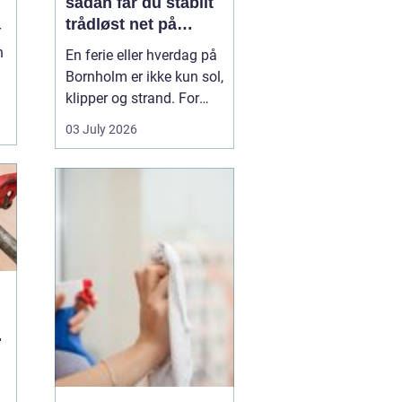
sådan får du stabilt
d
trådløst net på
r
klippeøen
n
En ferie eller hverdag på
Bornholm er ikke kun sol,
klipper og strand. For
.
mange er en stabil
03 July 2026
internetforbindelse
blevet lige så vigtig som
strøm og vand. Uanset
om du arbejder på
afstand, streamer film i
sommerhuset eller driver
en mindre virksomhed...
u