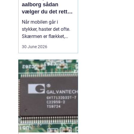
aalborg sådan
vælger du det rette
værksted
Når mobilen går i
stykker, haster det ofte.
Skærmen er flækket,
lyden hakker, eller
30 June 2026
batteriet løber tør alt for
hurtigt. I en by som
Aalborg er der flere
værksteder at vælge
imellem, og det kan være
svært at gennemskue,
hvem der faktisk leverer
god k...