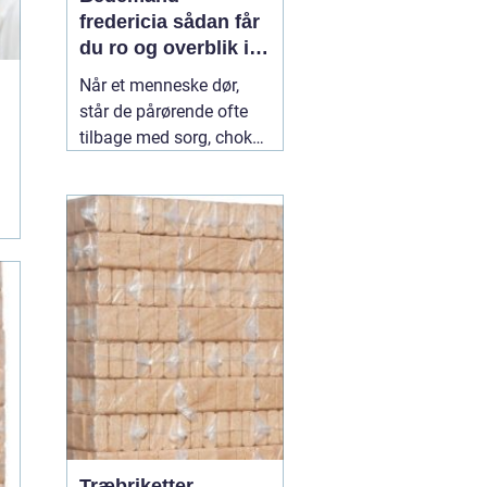
fredericia sådan får
du ro og overblik i
en svær tid
Når et menneske dør,
står de pårørende ofte
tilbage med sorg, chok
og mange spørgsmål.
Hvad skal gøres først?
Hvem kontakter man?
Hvordan skaber man en
afsked, som føles rigtig?
Her spiller en lokal
04
July 2026
Træbriketter