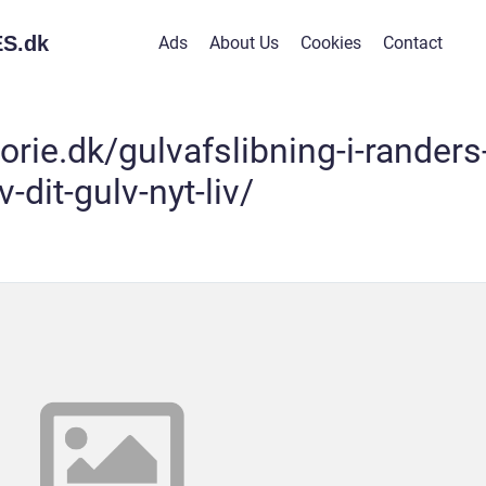
S.
dk
Ads
About Us
Cookies
Contact
orie.dk/gulvafslibning-i-randers
v-dit-gulv-nyt-liv/