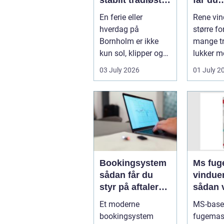
net på klippeøen
skinne
En ferie eller
Rene vin
ruder å
hverdag på
større fo
Bornholm er ikke
mange tr
kun sol, klipper og
lukker m
strand. For mange
ind, får 
03 July 2026
01 July 2
er en stabil intern...
erhvervs.
Bookingsystem
Ms fuge
sådan får du
vindue
styr på aftaler
sådan 
og
bruger
Et moderne
MS-base
arbejdsgange
rigtigt
bookingsystem
fugemas