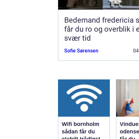
Bedemand fredericia sådan
får du ro og overblik i 
svær tid
Sofie Sørensen
04
Wifi bornholm
Vindue
sådan får du
odense såd
stabilt trådløst
får du