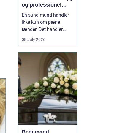
og professionel
tandpleje
En sund mund handler
ikke kun om pæne
tænder. Det handler
også om at kunne spise
08 July 2026
uden smerter, tale frit og
smile uden at være
bekymret. For mange i
og omkring Asnæs kan
det dog være en
udfordring at finde den
rette tandlæge, især hvis
man har haft d...
Bedemand