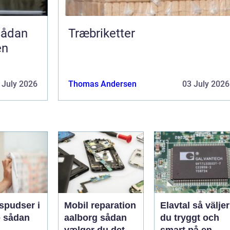
Træbriketter
en
 July 2026
Thomas Andersen
03 July 2026
spudser i
Mobil reparation
Elavtal så väljer
an
aalborg sådan
du tryggt och
vælger du det
smart på en