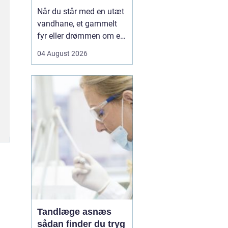
Når du står med en utæt
vandhane, et gammelt
fyr eller drømmen om et
nyt badeværelse, kan en
04 August 2026
dygtig VVSer være
forskellen på en hurtig
løsning og en dyr
langtidsskade. I Viborg
og omegn findes der
mange fagfolk, men
hvordan sikrer du dig, at
du vælge...
Tandlæge asnæs
sådan finder du tryg