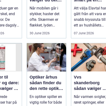
nde rene
rette værksted
rörlig elmarkna
duer gør en
Når mobilen går i
Att välja Elavtal ha
ret rundt
rskel, end
stykker, haster det
gått från att vara e
or. De
ofte. Skærmen er
snabb kryssruta till
ere dagslys
flækket, lyden
ett av hushållets
hjem og
hakker, eller
viktigaste ekonom..
026
30 June 2026
07 June 2026
..
batteriet løber ...
r til
Optiker århus
Vvs
r og døre:
sådan finder du
skanderborg
vælger og
den rette optiker
sådan vælger d
 du dem
i byen
den rigtige
rede
En optiker spiller en
Når varmen svigter,
installatør
ser har på
vigtig rolle for både
røret springer, eller