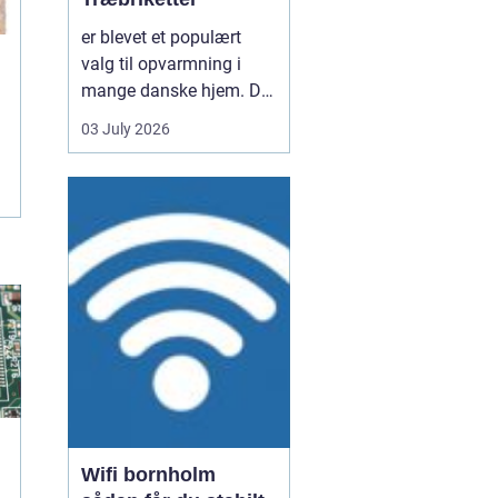
er blevet et populært
valg til opvarmning i
mange danske hjem. De
er nemme at håndtere,
03 July 2026
giver en høj varme og
kan være en mere
ensartet varmekilde end
almindeligt brænde.
Samtidig kan de udnytte
resttræ fra træindustrien,
som ellers ville gå til
spil...
Wifi bornholm