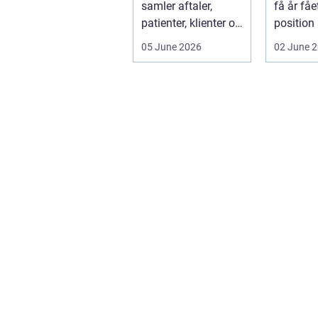
samler aftaler,
få år fåe
patienter, klienter og
position
interne
de mest 
05 June 2026
02 June 
arbejdsgange ét
valg til v
sted. I sund...