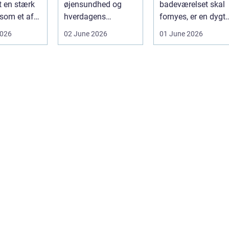
t en stærk
øjensundhed og
badeværelset skal
 som et af
hverdagens
fornyes, er en dygti
alsidige
komfort. I en by
VVS-installatør gu..
2026
02 June 2026
01 June 2026
indu...
som Aarhus, h...