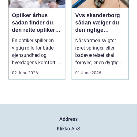
Optiker århus
Vvs skanderborg
sådan finder du
sådan vælger du
den rette optiker i
den rigtige
byen
installatør
En optiker spiller en
Når varmen svigter,
vigtig rolle for både
røret springer, eller
øjensundhed og
badeværelset skal
hverdagens komfort. I
fornyes, er en dygtig
en by som Aarhus, h...
VVS-installatør gu...
02 June 2026
01 June 2026
Address