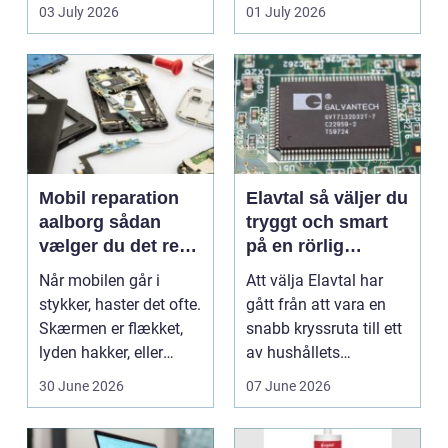
en stabil intern...
hjem og erhvervs...
03 July 2026
01 July 2026
Mobil reparation
Elavtal så väljer du
aalborg sådan
tryggt och smart
vælger du det rette
på en rörlig
værksted
elmarknad
Når mobilen går i
Att välja Elavtal har
stykker, haster det ofte.
gått från att vara en
Skærmen er flækket,
snabb kryssruta till ett
lyden hakker, eller
av hushållets
batteriet løber ...
viktigaste ekonom...
30 June 2026
07 June 2026