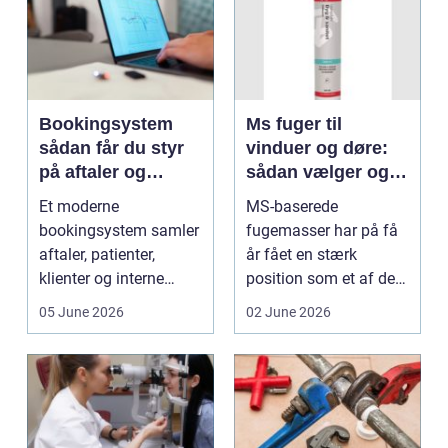
Bookingsystem
Ms fuger til
sådan får du styr
vinduer og døre:
på aftaler og
sådan vælger og
arbejdsgange
bruger du dem
Et moderne
MS-baserede
rigtigt
bookingsystem samler
fugemasser har på få
aftaler, patienter,
år fået en stærk
klienter og interne
position som et af de
arbejdsgange ét sted. I
mest alsidige valg til
05 June 2026
02 June 2026
sund...
vindu...