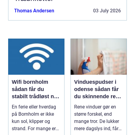
Thomas Andersen
03 July 2026
Wifi bornholm
Vinduespudser i
sådan får du
odense sådan får
stabilt trådløst net
du skinnende rene
på klippeøen
ruder året rundt
En ferie eller hverdag
Rene vinduer gør en
på Bornholm er ikke
større forskel, end
kun sol, klipper og
mange tror. De lukker
strand. For mange er
mere dagslys ind, får