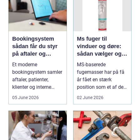
Bookingsystem
Ms fuger til
sådan får du styr
vinduer og døre:
på aftaler og
sådan vælger og
arbejdsgange
bruger du dem
Et moderne
MS-baserede
rigtigt
bookingsystem samler
fugemasser har på få
aftaler, patienter,
år fået en stærk
klienter og interne
position som et af de
arbejdsgange ét sted. I
mest alsidige valg til
05 June 2026
02 June 2026
sund...
vindu...