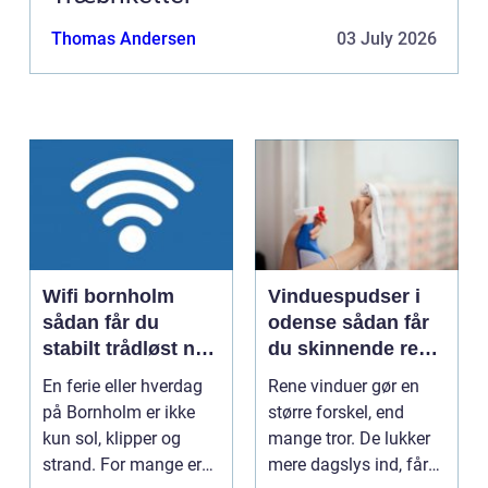
Thomas Andersen
03 July 2026
Wifi bornholm
Vinduespudser i
sådan får du
odense sådan får
stabilt trådløst net
du skinnende rene
på klippeøen
ruder året rundt
En ferie eller hverdag
Rene vinduer gør en
på Bornholm er ikke
større forskel, end
kun sol, klipper og
mange tror. De lukker
strand. For mange er
mere dagslys ind, får