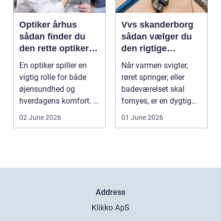
Optiker århus
Vvs skanderborg
sådan finder du
sådan vælger du
den rette optiker i
den rigtige
byen
installatør
En optiker spiller en
Når varmen svigter,
vigtig rolle for både
røret springer, eller
øjensundhed og
badeværelset skal
hverdagens komfort. I
fornyes, er en dygtig
en by som Aarhus, h...
VVS-installatør gu...
02 June 2026
01 June 2026
Address