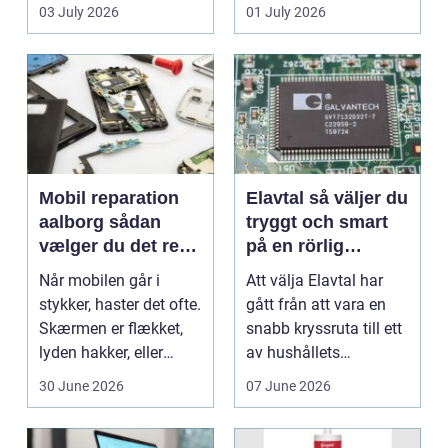
en stabil intern...
hjem og erhvervs...
03 July 2026
01 July 2026
Mobil reparation
Elavtal så väljer du
aalborg sådan
tryggt och smart
vælger du det rette
på en rörlig
værksted
elmarknad
Når mobilen går i
Att välja Elavtal har
stykker, haster det ofte.
gått från att vara en
Skærmen er flækket,
snabb kryssruta till ett
lyden hakker, eller
av hushållets
batteriet løber ...
viktigaste ekonom...
30 June 2026
07 June 2026