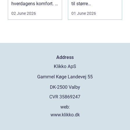
hverdagens komfort. I
til større
en by som Aarhus, h...
produktionsvirksomhe
02 June 2026
01 June 2026
der. Fæl...
Address
web:
www.klikko.dk