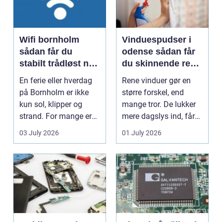
Wifi bornholm
Vinduespudser i
sådan får du
odense sådan får
stabilt trådløst net
du skinnende rene
på klippeøen
ruder året rundt
En ferie eller hverdag
Rene vinduer gør en
på Bornholm er ikke
større forskel, end
kun sol, klipper og
mange tror. De lukker
strand. For mange er
mere dagslys ind, får
en stabil intern...
hjem og erhvervs...
03 July 2026
01 July 2026