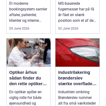
arbejdsgange
bruger du dem
Et moderne
MS-baserede
rigtigt
bookingsystem samler
fugemasser har på få
aftaler, patienter,
år fået en stærk
klienter og interne
position som et af de
arbejdsgange ét sted. I
mest alsidige valg til
05 June 2026
02 June 2026
sund...
vindu...
Optiker århus
Industrilakering
sådan finder du
brønderslev
den rette optiker i
stærke overflader
byen
til industri og
En optiker spiller en
Industrien omkring
erhverv
vigtig rolle for både
Brønderslev rummer
øjensundhed og
alt fra små værksteder