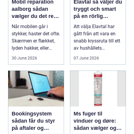
Mobil reparation
Elavtal så väljer du
aalborg sådan
tryggt och smart
vælger du det rette
på en rörlig
værksted
elmarknad
Når mobilen går i
Att välja Elavtal har
stykker, haster det ofte.
gått från att vara en
Skærmen er flækket,
snabb kryssruta till ett
lyden hakker, eller
av hushållets
batteriet løber ...
viktigaste ekonom...
30 June 2026
07 June 2026
Bookingsystem
Ms fuger til
sådan får du styr
vinduer og døre:
på aftaler og
sådan vælger og