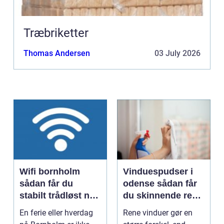
Træbriketter
Thomas Andersen
03 July 2026
Wifi bornholm
Vinduespudser i
sådan får du
odense sådan får
stabilt trådløst net
du skinnende rene
på klippeøen
ruder året rundt
En ferie eller hverdag
Rene vinduer gør en