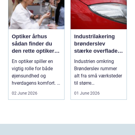
Optiker århus
Industrilakering
sådan finder du
brønderslev
den rette optiker i
stærke overflader
byen
til industri og
En optiker spiller en
Industrien omkring
erhverv
vigtig rolle for både
Brønderslev rummer
øjensundhed og
alt fra små værksteder
hverdagens komfort. I
til større
en by som Aarhus, h...
produktionsvirksomhe
02 June 2026
01 June 2026
der. Fæl...