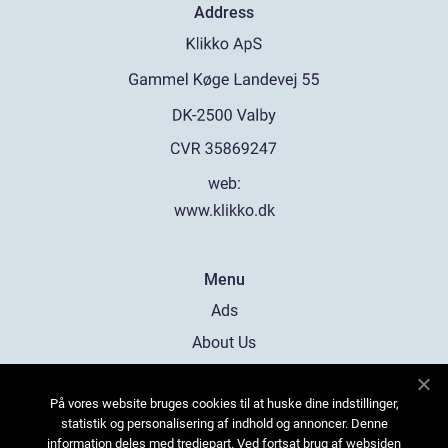
Address
web:
www.klikko.dk
Menu
Ads
About Us
Cookies
På vores website bruges cookies til at huske dine indstillinger,
Contact
statistik og personalisering af indhold og annoncer. Denne
Sitemap
information deles med tredjepart. Ved fortsat brug af websiden