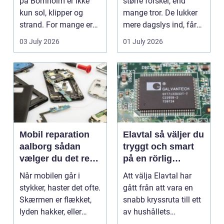
på Bornholm er ikke
større forskel, end
kun sol, klipper og
mange tror. De lukker
strand. For mange er
mere dagslys ind, får
en stabil intern...
hjem og erhvervs...
03 July 2026
01 July 2026
Mobil reparation
Elavtal så väljer du
aalborg sådan
tryggt och smart
vælger du det rette
på en rörlig
værksted
elmarknad
Når mobilen går i
Att välja Elavtal har
stykker, haster det ofte.
gått från att vara en
Skærmen er flækket,
snabb kryssruta till ett
lyden hakker, eller
av hushållets
batteriet løber ...
viktigaste ekonom...