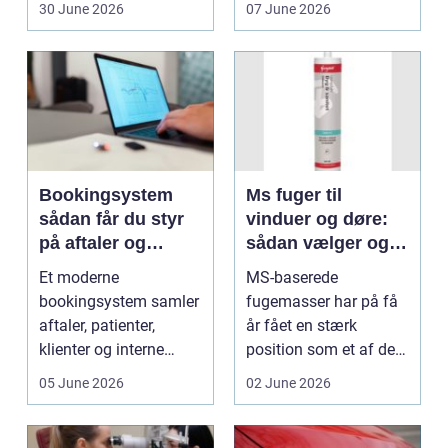
30 June 2026
07 June 2026
Bookingsystem
Ms fuger til
sådan får du styr
vinduer og døre:
på aftaler og
sådan vælger og
arbejdsgange
bruger du dem
Et moderne
MS-baserede
rigtigt
bookingsystem samler
fugemasser har på få
aftaler, patienter,
år fået en stærk
klienter og interne
position som et af de
arbejdsgange ét sted. I
mest alsidige valg til
05 June 2026
02 June 2026
sund...
vindu...