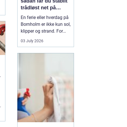
sådan får du stabilt
.
trådløst net på
klippeøen
En ferie eller hverdag på
Bornholm er ikke kun sol,
klipper og strand. For
mange er en stabil
03 July 2026
internetforbindelse
blevet lige så vigtig som
strøm og vand. Uanset
om du arbejder på
afstand, streamer film i
u
sommerhuset eller driver
en mindre virksomhed...
g
.