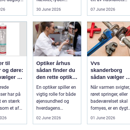
hjem og
hakker, eller
viktigaste ekonom..
026
30 June 2026
07 June 2026
..
batteriet løber ...
r til
Optiker århus
Vvs
r og døre:
sådan finder du
skanderborg
vælger og
den rette optiker
sådan vælger d
 du dem
i byen
den rigtige
rede
En optiker spiller en
Når varmen svigter,
installatør
ser har på
vigtig rolle for både
røret springer, eller
t en stærk
øjensundhed og
badeværelset skal
 som et af
hverdagens
fornyes, er en dygti
alsidige
komfort. I en by
VVS-installatør gu..
2026
02 June 2026
01 June 2026
indu...
som Aarhus, h...