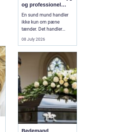
og professionel
tandpleje
En sund mund handler
ikke kun om pæne
tænder. Det handler
også om at kunne spise
08 July 2026
uden smerter, tale frit og
smile uden at være
bekymret. For mange i
og omkring Asnæs kan
det dog være en
udfordring at finde den
rette tandlæge, især hvis
man har haft d...
Bedemand