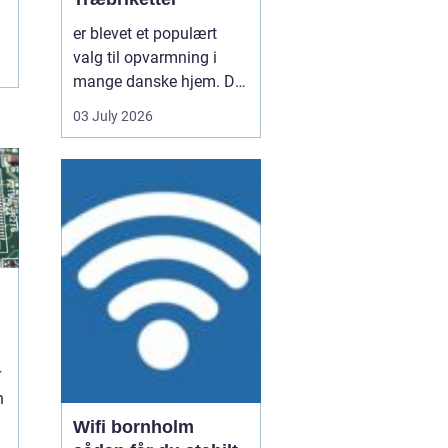
er blevet et populært
valg til opvarmning i
mange danske hjem. De
er nemme at håndtere,
03 July 2026
giver en høj varme og
kan være en mere
ensartet varmekilde end
almindeligt brænde.
Samtidig kan de udnytte
resttræ fra træindustrien,
som ellers ville gå til
spil...
d
r
n
Wifi bornholm