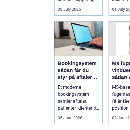
strand. For mange
ind, får 
03 July 2026
01 July 2
er en stabil intern...
erhvervs.
Bookingsystem
Ms fuge
sådan får du
vindue
styr på aftaler
sådan 
og
bruger
Et moderne
MS-base
arbejdsgange
rigtigt
bookingsystem
fugemas
samler aftaler,
få år fåe
patienter, klienter og
position
interne
de mest 
05 June 2026
02 June 
arbejdsgange ét
valg til v
sted. I sund...