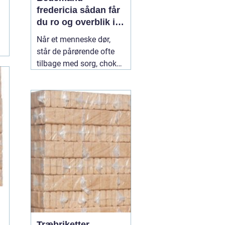
fredericia sådan får
du ro og overblik i
en svær tid
Når et menneske dør,
står de pårørende ofte
tilbage med sorg, chok
og mange spørgsmål.
Hvad skal gøres først?
Hvem kontakter man?
Hvordan skaber man en
afsked, som føles rigtig?
Her spiller en lokal
04
July 2026
Træbriketter