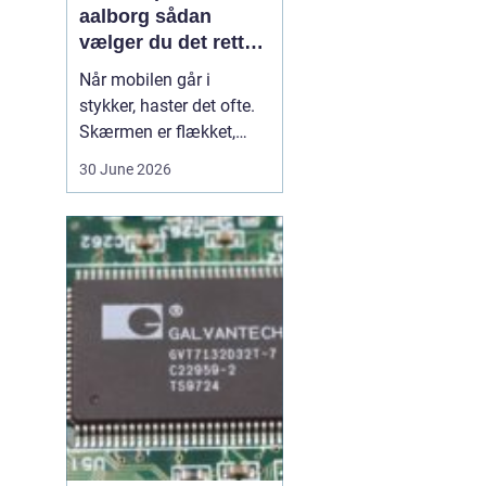
aalborg sådan
vælger du det rette
værksted
Når mobilen går i
stykker, haster det ofte.
Skærmen er flækket,
lyden hakker, eller
30 June 2026
batteriet løber tør alt for
hurtigt. I en by som
Aalborg er der flere
værksteder at vælge
imellem, og det kan være
svært at gennemskue,
hvem der faktisk leverer
god k...