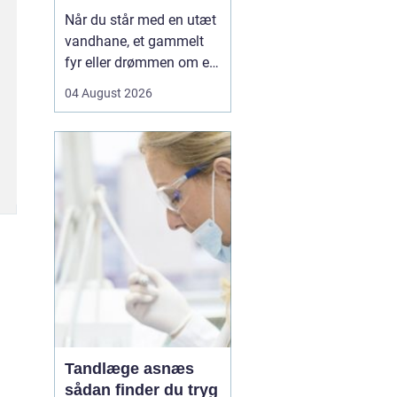
Når du står med en utæt
vandhane, et gammelt
fyr eller drømmen om et
nyt badeværelse, kan en
04 August 2026
dygtig VVSer være
forskellen på en hurtig
løsning og en dyr
langtidsskade. I Viborg
og omegn findes der
mange fagfolk, men
hvordan sikrer du dig, at
du vælge...
Tandlæge asnæs
sådan finder du tryg