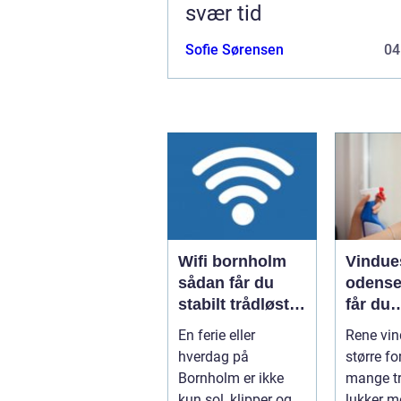
svær tid
Sofie Sørensen
04
Wifi bornholm
Vindue
sådan får du
odense såd
stabilt trådløst
får du
net på klippeøen
skinne
En ferie eller
Rene vin
ruder å
hverdag på
større fo
Bornholm er ikke
mange tr
kun sol, klipper og
lukker m