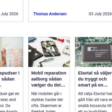
 July 2026
Thomas Andersen
03 July 2026
spudser i
Mobil reparation
Elavtal så väljer
an
aalborg sådan
du tryggt och
vælger du det
smart på en
nde rene
rette værksted
rörlig elmarkna
duer gør en
Når mobilen går i
Att välja Elavtal ha
ret rundt
rskel, end
stykker, haster det
gått från att vara e
or. De
ofte. Skærmen er
snabb kryssruta till
ere dagslys
flækket, lyden
ett av hushållets