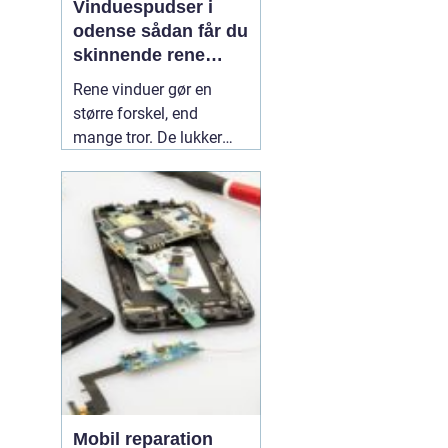
Vinduespudser i
odense sådan får du
skinnende rene
ruder året rundt
Rene vinduer gør en
større forskel, end
mange tror. De lukker
mere dagslys ind, får
hjem og
erhvervsbygninger til at
fremstå velholdte og
giver et bedre indeklima.
Flere boligejere og
virksomheder vælger
derfor at bruge en
professionel
01 July
2026
Mobil reparation