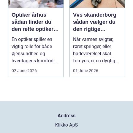
Optiker århus
Vvs skanderborg
sådan finder du
sådan vælger du
den rette optiker i
den rigtige
byen
installatør
En optiker spiller en
Når varmen svigter,
vigtig rolle for både
røret springer, eller
øjensundhed og
badeværelset skal
hverdagens komfort. I
fornyes, er en dygtig
en by som Aarhus, h...
VVS-installatør gu...
02 June 2026
01 June 2026
Address