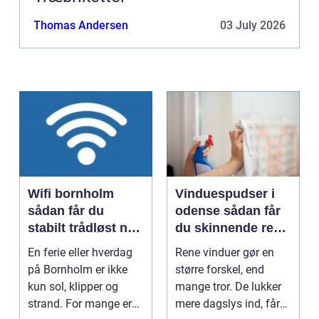
Thomas Andersen
03 July 2026
Wifi bornholm
Vinduespudser i
sådan får du
odense sådan får
stabilt trådløst net
du skinnende rene
på klippeøen
ruder året rundt
En ferie eller hverdag
Rene vinduer gør en
på Bornholm er ikke
større forskel, end
kun sol, klipper og
mange tror. De lukker
strand. For mange er
mere dagslys ind, får