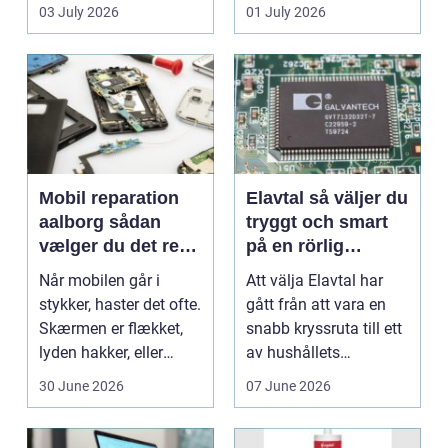
en stabil intern...
hjem og erhvervs...
03 July 2026
01 July 2026
Mobil reparation
Elavtal så väljer du
aalborg sådan
tryggt och smart
vælger du det rette
på en rörlig
værksted
elmarknad
Når mobilen går i
Att välja Elavtal har
stykker, haster det ofte.
gått från att vara en
Skærmen er flækket,
snabb kryssruta till ett
lyden hakker, eller
av hushållets
batteriet løber ...
viktigaste ekonom...
30 June 2026
07 June 2026