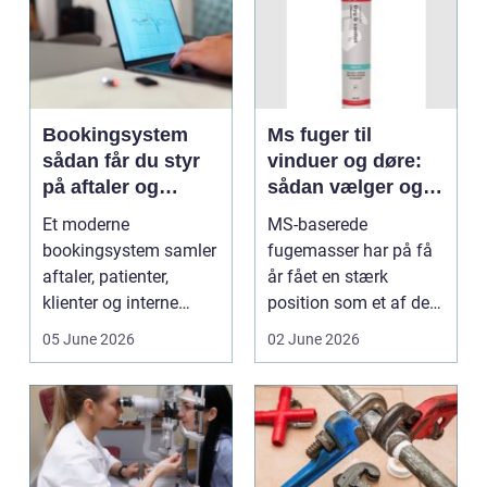
Bookingsystem
Ms fuger til
sådan får du styr
vinduer og døre:
på aftaler og
sådan vælger og
arbejdsgange
bruger du dem
Et moderne
MS-baserede
rigtigt
bookingsystem samler
fugemasser har på få
aftaler, patienter,
år fået en stærk
klienter og interne
position som et af de
arbejdsgange ét sted. I
mest alsidige valg til
05 June 2026
02 June 2026
sund...
vindu...