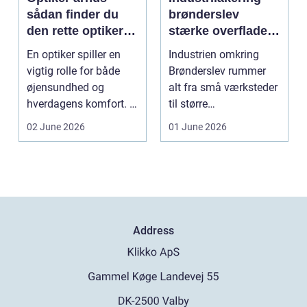
sådan finder du
brønderslev
den rette optiker i
stærke overflader
byen
til industri og
En optiker spiller en
Industrien omkring
erhverv
vigtig rolle for både
Brønderslev rummer
øjensundhed og
alt fra små værksteder
hverdagens komfort. I
til større
en by som Aarhus, h...
produktionsvirksomhe
02 June 2026
01 June 2026
der. Fæl...
Address