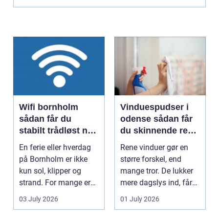
Wifi bornholm
Vinduespudser i
sådan får du
odense sådan får
stabilt trådløst net
du skinnende rene
på klippeøen
ruder året rundt
En ferie eller hverdag
Rene vinduer gør en
på Bornholm er ikke
større forskel, end
kun sol, klipper og
mange tror. De lukker
strand. For mange er
mere dagslys ind, får
en stabil intern...
hjem og erhvervs...
03 July 2026
01 July 2026