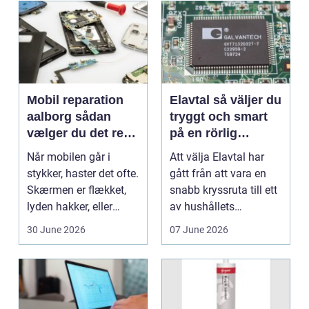
Mobil reparation
Elavtal så väljer du
aalborg sådan
tryggt och smart
vælger du det rette
på en rörlig
værksted
elmarknad
Når mobilen går i
Att välja Elavtal har
stykker, haster det ofte.
gått från att vara en
Skærmen er flækket,
snabb kryssruta till ett
lyden hakker, eller
av hushållets
batteriet løber ...
viktigaste ekonom...
30 June 2026
07 June 2026