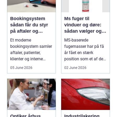
Bookingsystem
Ms fuger til
sådan får du styr
vinduer og døre:
på aftaler og
sådan vælger og
arbejdsgange
bruger du dem
Et moderne
MS-baserede
rigtigt
bookingsystem samler
fugemasser har på få
aftaler, patienter,
år fået en stærk
klienter og interne
position som et af de
arbejdsgange ét sted. I
mest alsidige valg til
05 June 2026
02 June 2026
sund...
vindu...
Optiker århus
Industrilakering