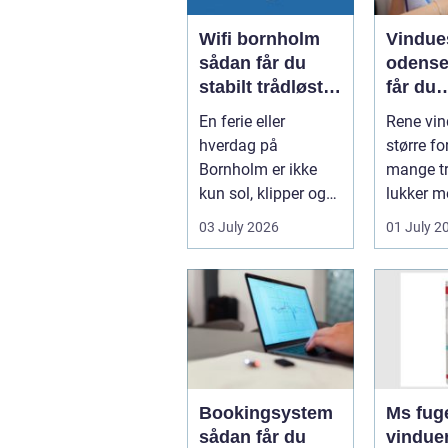
Wifi bornholm
Vindue
sådan får du
odense såd
stabilt trådløst
får du
net på klippeøen
skinne
En ferie eller
Rene vin
ruder å
hverdag på
større fo
Bornholm er ikke
mange tr
kun sol, klipper og
lukker m
strand. For mange
ind, får 
03 July 2026
01 July 2
er en stabil intern...
erhvervs.
Bookingsystem
Ms fuge
sådan får du
vindue