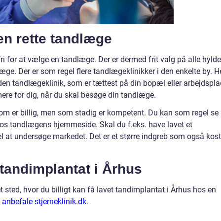
n rette tandlæge
i for at vælge en tandlæge. Der er dermed frit valg på alle hylde
æge. Der er som regel flere tandlægeklinikker i den enkelte by. H
den tandlægeklinik, som er tættest på din bopæl eller arbejdspla
ere for dig, når du skal besøge din tandlæge.
om er billig, men som stadig er kompetent. Du kan som regel se
 hos tandlægens hjemmeside. Skal du f.eks. have lavet et
del at undersøge markedet. Det er et større indgreb som også kost
 tandimplantat i Århus
 et sted, hvor du billigt kan få lavet tandimplantat i Århus hos en
 anbefale stjerneklinik.dk
.