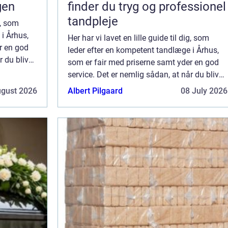
gen
finder du tryg og professionel
tandpleje
g, som
i Århus,
Her har vi lavet en lille guide til dig, som
r en god
leder efter en kompetent tandlæge i Århus,
r du bliver
som er fair med priserne samt yder en god
 tandlæge,
service. Det er nemlig sådan, at når du bliver
18 år, så skal du selv finde dig en tandlæge,
ugust 2026
Albert Pilgaard
08 July 2026
da staten nu ikke betaler f...