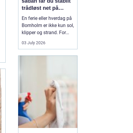
sådan får du stabilt
trådløst net på
klippeøen
En ferie eller hverdag på
Bornholm er ikke kun sol,
klipper og strand. For
mange er en stabil
03 July 2026
internetforbindelse
blevet lige så vigtig som
strøm og vand. Uanset
om du arbejder på
afstand, streamer film i
sommerhuset eller driver
en mindre virksomhed...