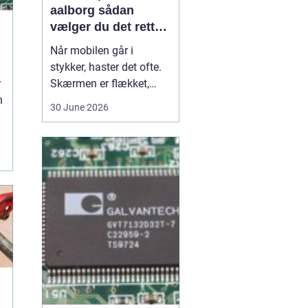
aalborg sådan
vælger du det rette
værksted
Når mobilen går i
stykker, haster det ofte.
d
r
Skærmen er flækket,
n
lyden hakker, eller
30 June 2026
batteriet løber tør alt for
hurtigt. I en by som
.
Aalborg er der flere
værksteder at vælge
imellem, og det kan være
svært at gennemskue,
hvem der faktisk leverer
god k...