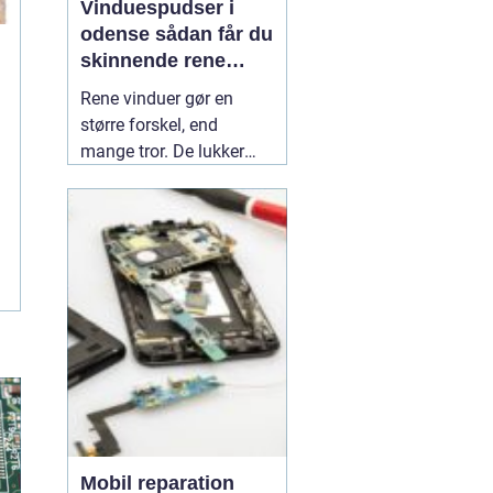
Vinduespudser i
odense sådan får du
skinnende rene
ruder året rundt
Rene vinduer gør en
større forskel, end
mange tror. De lukker
mere dagslys ind, får
hjem og
erhvervsbygninger til at
fremstå velholdte og
giver et bedre indeklima.
Flere boligejere og
virksomheder vælger
derfor at bruge en
professionel
01 July
2026
Mobil reparation