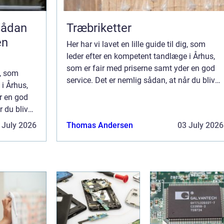
Træbriketter
en
Her har vi lavet en lille guide til dig, som
leder efter en kompetent tandlæge i Århus,
som er fair med priserne samt yder en god
g, som
service. Det er nemlig sådan, at når du bliver
i Århus,
18 år, så skal du selv finde dig en tandlæge,
r en god
da staten nu ikke betaler f...
r du bliver
 tandlæge,
 July 2026
Thomas Andersen
03 July 2026