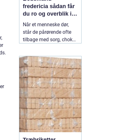
fredericia sådan får
du ro og overblik i
en svær tid
Når et menneske dør,
står de pårørende ofte
r,
tilbage med sorg, chok
er
og mange spørgsmål.
ds.
Hvad skal gøres først?
Hvem kontakter man?
Hvordan skaber man en
afsked, som føles rigtig?
Her spiller en lokal
04
er
July 2026
Træbriketter