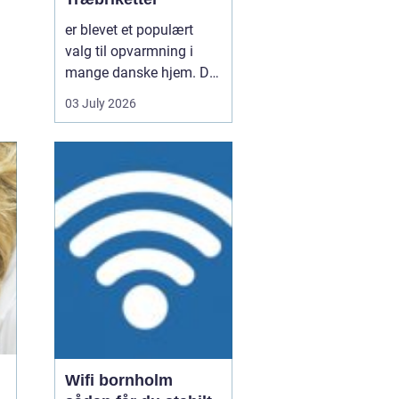
er blevet et populært
valg til opvarmning i
mange danske hjem. De
er nemme at håndtere,
03 July 2026
giver en høj varme og
kan være en mere
ensartet varmekilde end
almindeligt brænde.
Samtidig kan de udnytte
resttræ fra træindustrien,
som ellers ville gå til
spil...
Wifi bornholm