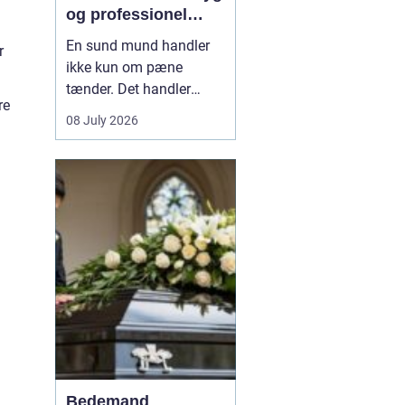
og professionel
n
tandpleje
En sund mund handler
r
ikke kun om pæne
tænder. Det handler
re
også om at kunne spise
08 July 2026
uden smerter, tale frit og
smile uden at være
bekymret. For mange i
og omkring Asnæs kan
det dog være en
udfordring at finde den
rette tandlæge, især hvis
man har haft d...
Bedemand