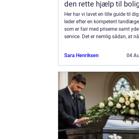
den rette hjælp til boli
Her har vi lavet en lille guide til di
leder efter en kompetent tandlæge 
som er fair med priserne samt yde
service. Det er nemlig sådan, at nå
18 år, så skal du selv finde dig en
da staten nu ikke betaler f...
Sara Henriksen
04 A