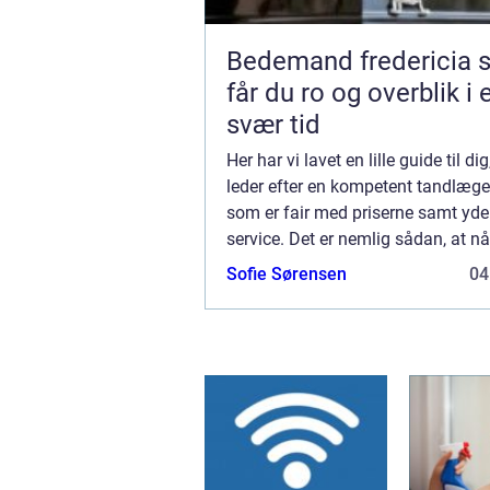
Bedemand fredericia sådan
får du ro og overblik i 
svær tid
Her har vi lavet en lille guide til di
leder efter en kompetent tandlæge 
som er fair med priserne samt yde
service. Det er nemlig sådan, at nå
18 år, så skal du selv finde dig en
Sofie Sørensen
04
da staten nu ikke betaler f...