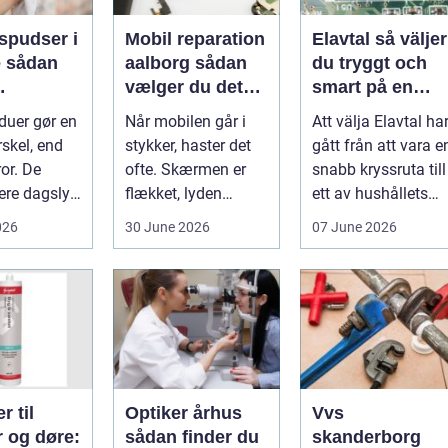
spudser i
Mobil reparation
Elavtal så väljer
an
aalborg sådan
du tryggt och
vælger du det
smart på en
nde rene
rette værksted
rörlig elmarkna
duer gør en
Når mobilen går i
Att välja Elavtal ha
ret rundt
rskel, end
stykker, haster det
gått från att vara e
or. De
ofte. Skærmen er
snabb kryssruta till
ere dagslys
flækket, lyden
ett av hushållets
hjem og
hakker, eller
viktigaste ekonom..
026
30 June 2026
07 June 2026
..
batteriet løber ...
r til
Optiker århus
Vvs
r og døre:
sådan finder du
skanderborg