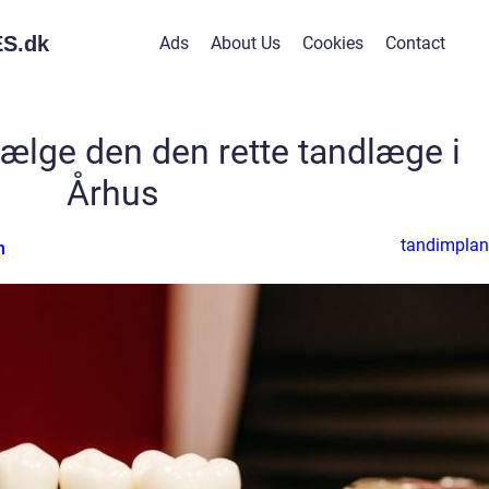
S.
dk
Ads
About Us
Cookies
Contact
 vælge den den rette tandlæge i
Århus
tandimplan
n