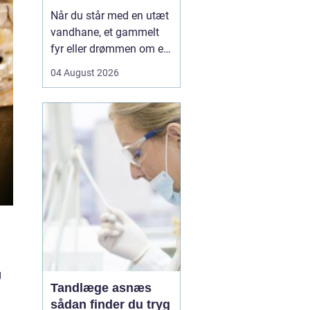
Når du står med en utæt
vandhane, et gammelt
fyr eller drømmen om et
nyt badeværelse, kan en
04 August 2026
dygtig VVSer være
forskellen på en hurtig
løsning og en dyr
langtidsskade. I Viborg
og omegn findes der
mange fagfolk, men
hvordan sikrer du dig, at
du vælge...
g
Tandlæge asnæs
sådan finder du tryg