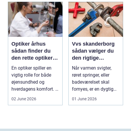
Optiker århus
Vvs skanderborg
sådan finder du
sådan vælger du
den rette optiker i
den rigtige
byen
installatør
En optiker spiller en
Når varmen svigter,
vigtig rolle for både
røret springer, eller
øjensundhed og
badeværelset skal
hverdagens komfort. I
fornyes, er en dygtig
en by som Aarhus, h...
VVS-installatør gu...
02 June 2026
01 June 2026