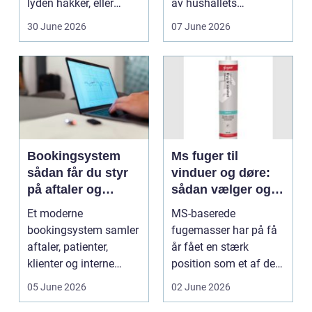
lyden hakker, eller
av hushållets
batteriet løber ...
viktigaste ekonom...
30 June 2026
07 June 2026
Bookingsystem
Ms fuger til
sådan får du styr
vinduer og døre:
på aftaler og
sådan vælger og
arbejdsgange
bruger du dem
Et moderne
MS-baserede
rigtigt
bookingsystem samler
fugemasser har på få
aftaler, patienter,
år fået en stærk
klienter og interne
position som et af de
arbejdsgange ét sted. I
mest alsidige valg til
05 June 2026
02 June 2026
sund...
vindu...