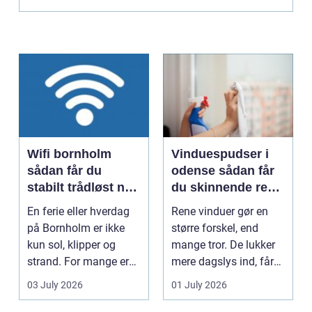
materialer....
Wifi bornholm
Vinduespudser i
sådan får du
odense sådan får
stabilt trådløst net
du skinnende rene
på klippeøen
ruder året rundt
En ferie eller hverdag
Rene vinduer gør en
på Bornholm er ikke
større forskel, end
kun sol, klipper og
mange tror. De lukker
strand. For mange er
mere dagslys ind, får
en stabil intern...
hjem og erhvervs...
03 July 2026
01 July 2026