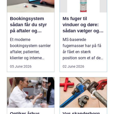
Bookingsystem
Ms fuger til
sådan får du styr
vinduer og døre:
på aftaler og
sådan vælger og
arbejdsgange
bruger du dem
Et moderne
MS-baserede
rigtigt
bookingsystem samler
fugemasser har på få
aftaler, patienter,
år fået en stærk
klienter og interne
position som et af de
arbejdsgange ét sted. I
mest alsidige valg til
05 June 2026
02 June 2026
sund...
vindu...
Optiker århus
Vvs skanderborg