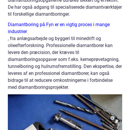
diamantboringsopgaverne udføres sikkert og effektivt.
De har også adgang til specialiserede diamantværktøjer
til forskellige diamantboringer.
Diamantboring på Fyn er en vigtig proces i mange
industrier
, fra anlægsarbejde og byggeri til minedrift og
olieefterforskning. Professionelle diamantborer kan
levere den præcision, der kræves til
diamantboringsopgaver som f.eks. kerneprøvetagning,
tunnelboring og hulrumsfremstilling. Den ekspertise, der
leveres af en professionel diamantborer, kan også
bidrage til at reducere omkostningerne i forbindelse
med diamantboringsprojekter.