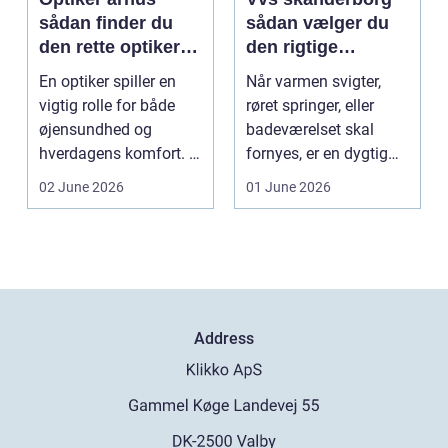
sådan finder du
sådan vælger du
den rette optiker i
den rigtige
byen
installatør
En optiker spiller en
Når varmen svigter,
vigtig rolle for både
røret springer, eller
øjensundhed og
badeværelset skal
hverdagens komfort. I
fornyes, er en dygtig
en by som Aarhus, h...
VVS-installatør gu...
02 June 2026
01 June 2026
Address