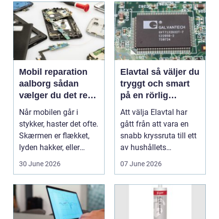
Mobil reparation
Elavtal så väljer du
aalborg sådan
tryggt och smart
vælger du det rette
på en rörlig
værksted
elmarknad
Når mobilen går i
Att välja Elavtal har
stykker, haster det ofte.
gått från att vara en
Skærmen er flækket,
snabb kryssruta till ett
lyden hakker, eller
av hushållets
batteriet løber ...
viktigaste ekonom...
30 June 2026
07 June 2026