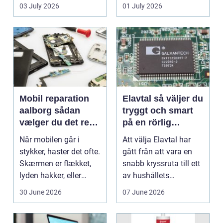
en stabil intern...
hjem og erhvervs...
03 July 2026
01 July 2026
Mobil reparation
Elavtal så väljer du
aalborg sådan
tryggt och smart
vælger du det rette
på en rörlig
værksted
elmarknad
Når mobilen går i
Att välja Elavtal har
stykker, haster det ofte.
gått från att vara en
Skærmen er flækket,
snabb kryssruta till ett
lyden hakker, eller
av hushållets
batteriet løber ...
viktigaste ekonom...
30 June 2026
07 June 2026