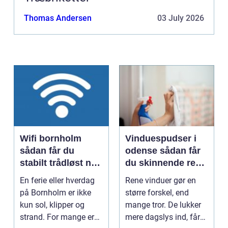
Thomas Andersen
03 July 2026
Wifi bornholm
Vinduespudser i
sådan får du
odense sådan får
stabilt trådløst net
du skinnende rene
på klippeøen
ruder året rundt
En ferie eller hverdag
Rene vinduer gør en
på Bornholm er ikke
større forskel, end
kun sol, klipper og
mange tror. De lukker
strand. For mange er
mere dagslys ind, får