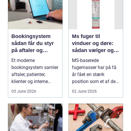
Bookingsystem
Ms fuger til
sådan får du styr
vinduer og døre:
på aftaler og
sådan vælger og
arbejdsgange
bruger du dem
Et moderne
MS-baserede
rigtigt
bookingsystem samler
fugemasser har på få
aftaler, patienter,
år fået en stærk
klienter og interne
position som et af de
arbejdsgange ét sted. I
mest alsidige valg til
05 June 2026
02 June 2026
sund...
vindu...