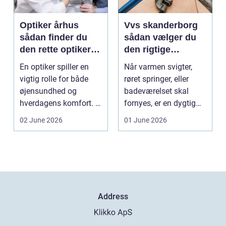
Optiker århus
Vvs skanderborg
sådan finder du
sådan vælger du
den rette optiker i
den rigtige
byen
installatør
En optiker spiller en
Når varmen svigter,
vigtig rolle for både
røret springer, eller
øjensundhed og
badeværelset skal
hverdagens komfort. I
fornyes, er en dygtig
en by som Aarhus, h...
VVS-installatør gu...
02 June 2026
01 June 2026
Address