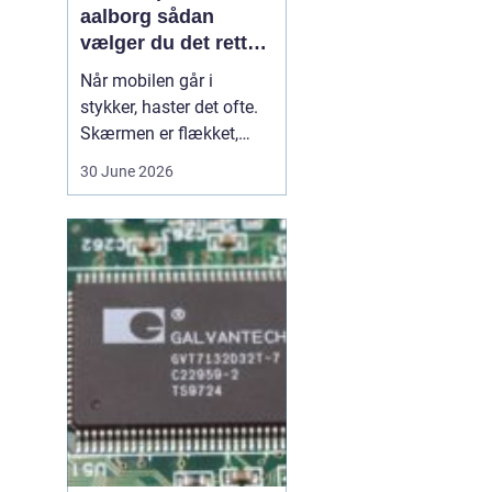
aalborg sådan
vælger du det rette
værksted
Når mobilen går i
stykker, haster det ofte.
Skærmen er flækket,
lyden hakker, eller
30 June 2026
batteriet løber tør alt for
hurtigt. I en by som
Aalborg er der flere
værksteder at vælge
imellem, og det kan være
svært at gennemskue,
hvem der faktisk leverer
god k...