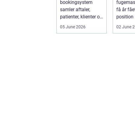
bookingsystem
fugemas
samler aftaler,
få år fåe
patienter, klienter og
position
interne
de mest 
05 June 2026
02 June 
arbejdsgange ét
valg til v
sted. I sund...