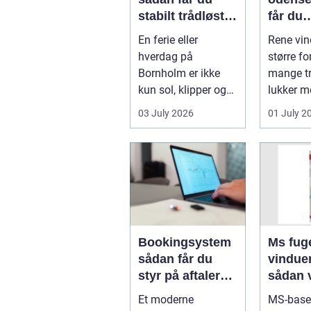
stabilt trådløst
får du
net på klippeøen
skinne
En ferie eller
Rene vin
ruder å
hverdag på
større fo
Bornholm er ikke
mange tr
kun sol, klipper og
lukker m
strand. For mange
ind, får 
03 July 2026
01 July 2
er en stabil intern...
erhvervs.
Bookingsystem
Ms fuge
sådan får du
vindue
styr på aftaler
sådan 
og
bruger
Et moderne
MS-base
arbejdsgange
rigtigt