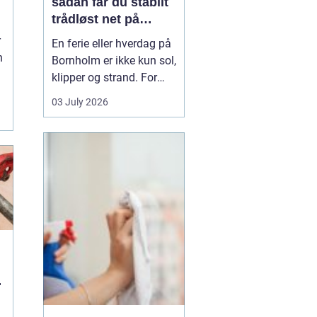
sådan får du stabilt
trådløst net på
d
klippeøen
r
En ferie eller hverdag på
n
Bornholm er ikke kun sol,
klipper og strand. For
mange er en stabil
03 July 2026
.
internetforbindelse
blevet lige så vigtig som
strøm og vand. Uanset
om du arbejder på
afstand, streamer film i
sommerhuset eller driver
en mindre virksomhed...
u