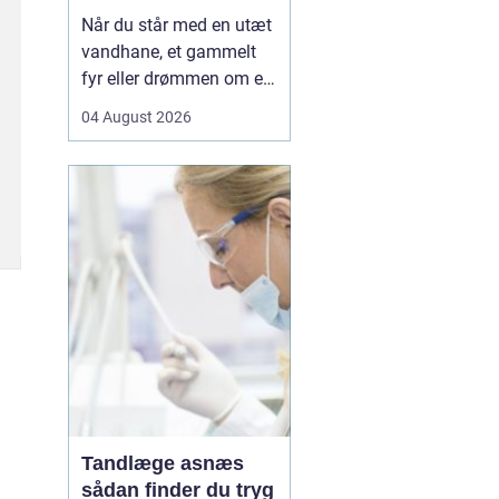
Når du står med en utæt
vandhane, et gammelt
fyr eller drømmen om et
nyt badeværelse, kan en
04 August 2026
dygtig VVSer være
forskellen på en hurtig
løsning og en dyr
langtidsskade. I Viborg
og omegn findes der
mange fagfolk, men
hvordan sikrer du dig, at
du vælge...
Tandlæge asnæs
sådan finder du tryg