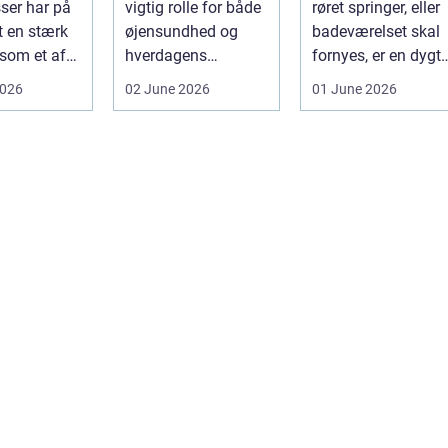
ser har på
vigtig rolle for både
røret springer, eller
t en stærk
øjensundhed og
badeværelset skal
 som et af
hverdagens
fornyes, er en dygti
alsidige
komfort. I en by
VVS-installatør gu..
2026
02 June 2026
01 June 2026
indu...
som Aarhus, h...