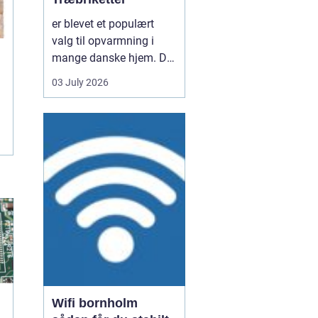
er blevet et populært
valg til opvarmning i
mange danske hjem. De
er nemme at håndtere,
03 July 2026
giver en høj varme og
kan være en mere
ensartet varmekilde end
almindeligt brænde.
Samtidig kan de udnytte
resttræ fra træindustrien,
som ellers ville gå til
spil...
Wifi bornholm