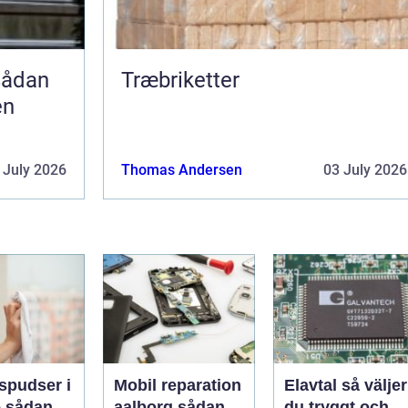
Træbriketter
en
 July 2026
Thomas Andersen
03 July 2026
spudser i
Mobil reparation
Elavtal så väljer
an
aalborg sådan
du tryggt och