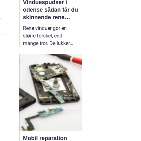
Vinduespudser i
odense sådan får du
skinnende rene
g
ruder året rundt
.
Rene vinduer gør en
større forskel, end
mange tror. De lukker
mere dagslys ind, får
hjem og
erhvervsbygninger til at
fremstå velholdte og
giver et bedre indeklima.
Flere boligejere og
virksomheder vælger
derfor at bruge en
professionel
01 July
2026
Mobil reparation