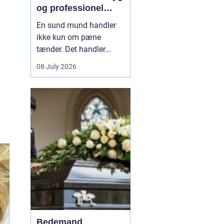
og professionel
tandpleje
En sund mund handler
ikke kun om pæne
tænder. Det handler
også om at kunne spise
08 July 2026
uden smerter, tale frit og
smile uden at være
bekymret. For mange i
og omkring Asnæs kan
det dog være en
udfordring at finde den
rette tandlæge, især hvis
man har haft d...
Bedemand