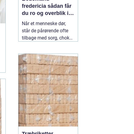
fredericia sådan får
du ro og overblik i
en svær tid
Når et menneske dør,
står de pårørende ofte
tilbage med sorg, chok
og mange spørgsmål.
Hvad skal gøres først?
Hvem kontakter man?
Hvordan skaber man en
afsked, som føles rigtig?
Her spiller en lokal
04
July 2026
Træbriketter