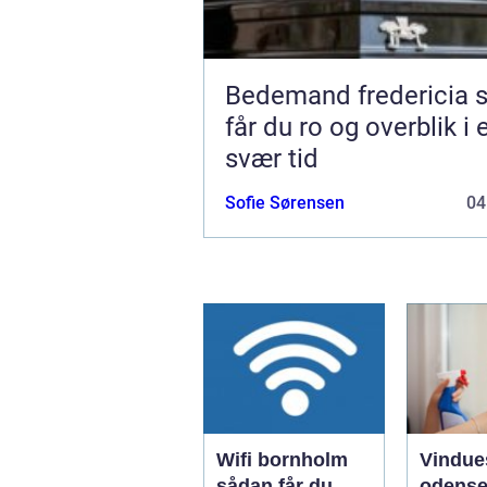
Bedemand fredericia sådan
får du ro og overblik i 
svær tid
Sofie Sørensen
04
Wifi bornholm
Vindue
sådan får du
odense såd