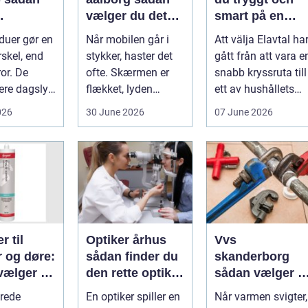
vælger du det
smart på en
nde rene
rette værksted
rörlig elmarkna
duer gør en
Når mobilen går i
Att välja Elavtal ha
ret rundt
rskel, end
stykker, haster det
gått från att vara e
or. De
ofte. Skærmen er
snabb kryssruta till
ere dagslys
flækket, lyden
ett av hushållets
hjem og
hakker, eller
viktigaste ekonom..
026
30 June 2026
07 June 2026
..
batteriet løber ...
r til
Optiker århus
Vvs
r og døre:
sådan finder du
skanderborg
vælger og
den rette optiker
sådan vælger d
 du dem
i byen
den rigtige
rede
En optiker spiller en
Når varmen svigter,
installatør