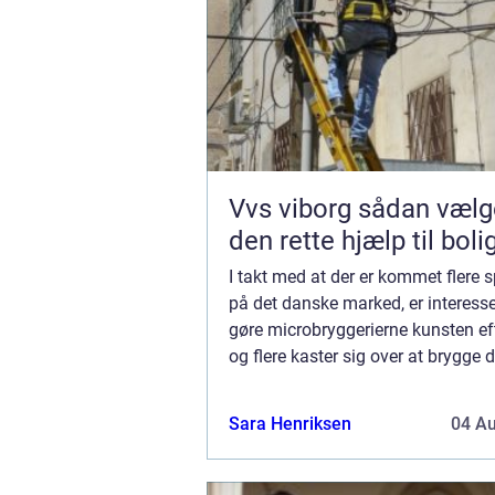
Vvs viborg sådan vælger du
den rette hjælp til boli
I takt med at der er kommet flere s
på det danske marked, er interesse
gøre microbryggerierne kunsten eft
og flere kaster sig over at brygge 
øl. Det er nødvendigt at have sit e
brygudstyrfor at kunne brygge øl...
Sara Henriksen
04 A