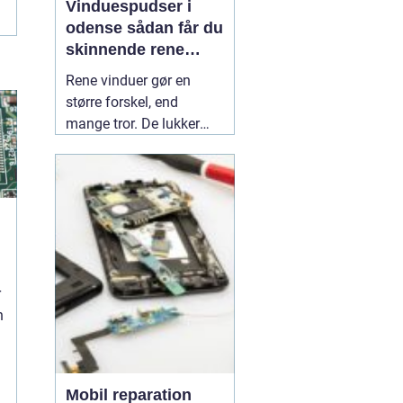
Vinduespudser i
odense sådan får du
skinnende rene
ruder året rundt
Rene vinduer gør en
større forskel, end
mange tror. De lukker
mere dagslys ind, får
hjem og
erhvervsbygninger til at
fremstå velholdte og
giver et bedre indeklima.
Flere boligejere og
virksomheder vælger
d
r
derfor at bruge en
n
professionel
01 July
2026
.
Mobil reparation