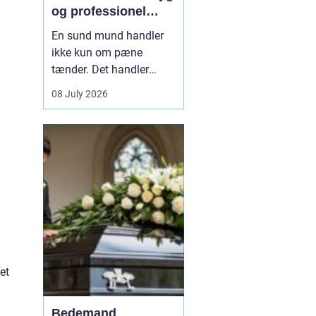
og professionel
tandpleje
En sund mund handler
ikke kun om pæne
tænder. Det handler
også om at kunne spise
08 July 2026
uden smerter, tale frit og
smile uden at være
bekymret. For mange i
og omkring Asnæs kan
det dog være en
udfordring at finde den
rette tandlæge, især hvis
man har haft d...
et
Bedemand