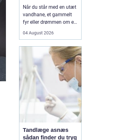
Når du står med en utæt
vandhane, et gammelt
fyr eller drømmen om et
nyt badeværelse, kan en
04 August 2026
dygtig VVSer være
forskellen på en hurtig
løsning og en dyr
langtidsskade. I Viborg
og omegn findes der
mange fagfolk, men
hvordan sikrer du dig, at
du vælge...
Tandlæge asnæs
sådan finder du tryg