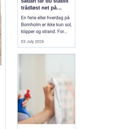
sådan får du stabilt
trådløst net på
klippeøen
En ferie eller hverdag på
Bornholm er ikke kun sol,
klipper og strand. For
mange er en stabil
03 July 2026
internetforbindelse
blevet lige så vigtig som
strøm og vand. Uanset
om du arbejder på
afstand, streamer film i
sommerhuset eller driver
en mindre virksomhed...