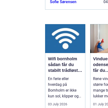
Sofie Sørensen
04
brygudstyrfor at kunne brygge øl...
Wifi bornholm
Vindue
sådan får du
odense såd
stabilt trådløst
får du
net på klippeøen
skinne
En ferie eller
Rene vin
ruder å
hverdag på
større fo
Bornholm er ikke
mange tr
kun sol, klipper og
lukker m
strand. For mange
ind, får 
03 July 2026
01 July 2
er en stabil intern...
erhvervs.