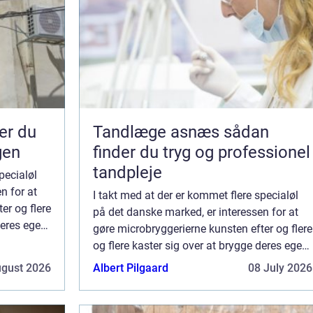
Tandlæge asnæs sådan
gen
finder du tryg og professionel
tandpleje
pecialøl
n for at
I takt med at der er kommet flere specialøl
er og flere
på det danske marked, er interessen for at
deres egen
gøre microbryggerierne kunsten efter og flere
get
og flere kaster sig over at brygge deres egen
øl. Det er nødvendigt at have sit eget
ugust 2026
Albert Pilgaard
08 July 2026
brygudstyrfor at kunne brygge øl...