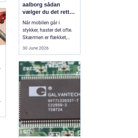
aalborg sådan
vælger du det rette
værksted
Når mobilen går i
stykker, haster det ofte.
Skærmen er flækket,
lyden hakker, eller
30 June 2026
batteriet løber tør alt for
hurtigt. I en by som
Aalborg er der flere
u
værksteder at vælge
imellem, og det kan være
svært at gennemskue,
hvem der faktisk leverer
g
god k...
.