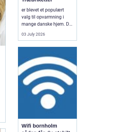
er blevet et populært
valg til opvarmning i
mange danske hjem. De
er nemme at håndtere,
03 July 2026
giver en høj varme og
kan være en mere
ensartet varmekilde end
almindeligt brænde.
Samtidig kan de udnytte
resttræ fra træindustrien,
som ellers ville gå til
spil...
Wifi bornholm