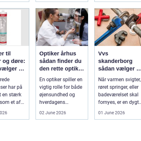
r til
Optiker århus
Vvs
r og døre:
sådan finder du
skanderborg
vælger og
den rette optiker
sådan vælger d
 du dem
i byen
den rigtige
rede
En optiker spiller en
Når varmen svigter,
installatør
ser har på
vigtig rolle for både
røret springer, eller
t en stærk
øjensundhed og
badeværelset skal
 som et af
hverdagens
fornyes, er en dygti
alsidige
komfort. I en by
VVS-installatør gu..
2026
02 June 2026
01 June 2026
indu...
som Aarhus, h...