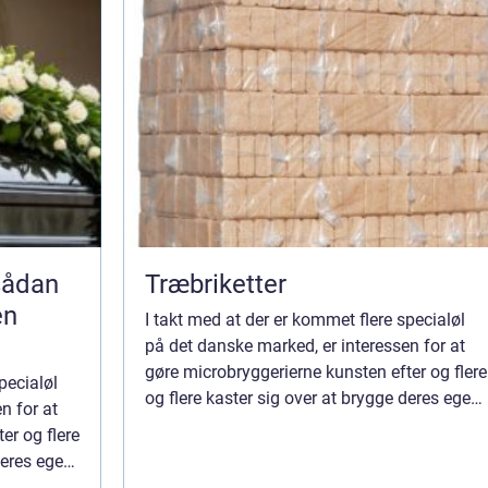
Træbriketter
en
I takt med at der er kommet flere specialøl
på det danske marked, er interessen for at
gøre microbryggerierne kunsten efter og flere
pecialøl
og flere kaster sig over at brygge deres egen
n for at
øl. Det er nødvendigt at have sit eget
er og flere
brygudstyrfor at kunne brygge øl...
deres egen
get