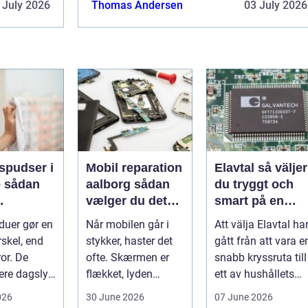
 July 2026
Thomas Andersen
03 July 2026
spudser i
Mobil reparation
Elavtal så väljer
an
aalborg sådan
du tryggt och
vælger du det
smart på en
nde rene
rette værksted
rörlig elmarkna
duer gør en
Når mobilen går i
Att välja Elavtal ha
ret rundt
rskel, end
stykker, haster det
gått från att vara e
or. De
ofte. Skærmen er
snabb kryssruta till
ere dagslys
flækket, lyden
ett av hushållets
hjem og
hakker, eller
viktigaste ekonom..
026
30 June 2026
07 June 2026
..
batteriet løber ...