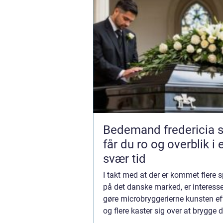
Bedemand fredericia sådan
får du ro og overblik i 
svær tid
I takt med at der er kommet flere s
på det danske marked, er interesse
gøre microbryggerierne kunsten eft
og flere kaster sig over at brygge 
øl. Det er nødvendigt at have sit e