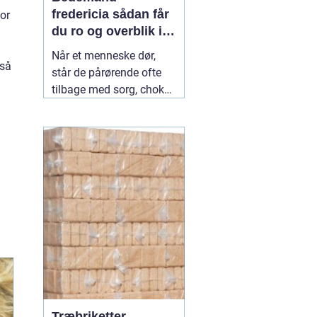
fredericia sådan får
or
du ro og overblik i
en svær tid
Når et menneske dør,
gså
står de pårørende ofte
tilbage med sorg, chok
og mange spørgsmål.
Hvad skal gøres først?
Hvem kontakter man?
Hvordan skaber man en
afsked, som føles rigtig?
Her spiller en lokal
04
July 2026
Træbriketter