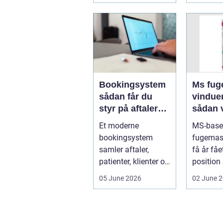
Bookingsystem
Ms fuge
sådan får du
vindue
styr på aftaler
sådan 
og
bruger
Et moderne
MS-base
arbejdsgange
rigtigt
bookingsystem
fugemas
samler aftaler,
få år fåe
patienter, klienter og
position
interne
de mest 
05 June 2026
02 June 
arbejdsgange ét
valg til v
sted. I sund...