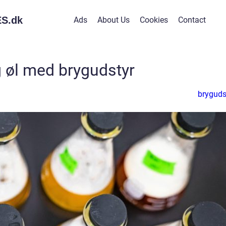
S.
dk
Ads
About Us
Cookies
Contact
 øl med brygudstyr
bryguds