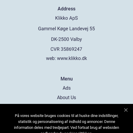
Address
web:
www.klikko.dk
Menu
Ads
About Us
Cookies
På vores website bruges cookies til at huske dine indstillinger,
Contact
statistik og personalisering af indhold og annoncer. Denne
Sitemap
information deles med tredjepart. Ved fortsat brug af websiden