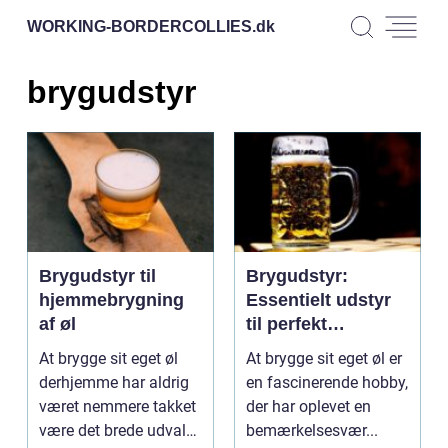
WORKING-BORDERCOLLIES.
dk
brygudstyr
Brygudstyr til
Brygudstyr:
hjemmebrygning
Essentielt udstyr
af øl
til perfekt
ølbrygning
At brygge sit eget øl
At brygge sit eget øl er
derhjemme har aldrig
en fascinerende hobby,
været nemmere takket
der har oplevet en
være det brede udvalg
bemærkelsesvær...