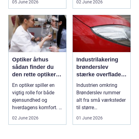
05 June 2026
02 June 2026
sund...
vindu...
Optiker århus
Industrilakering
sådan finder du
brønderslev
den rette optiker i
stærke overflader
byen
til industri og
En optiker spiller en
Industrien omkring
erhverv
vigtig rolle for både
Brønderslev rummer
øjensundhed og
alt fra små værksteder
hverdagens komfort. I
til større
en by som Aarhus, h...
produktionsvirksomhe
02 June 2026
01 June 2026
der. Fæl...