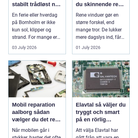
stabilt trådløst net
du skinnende rene
på klippeøen
ruder året rundt
En ferie eller hverdag
Rene vinduer gør en
på Bornholm er ikke
større forskel, end
kun sol, klipper og
mange tror. De lukker
strand. For mange er
mere dagslys ind, får
en stabil intern...
hjem og erhvervs...
03 July 2026
01 July 2026
Mobil reparation
Elavtal så väljer du
aalborg sådan
tryggt och smart
vælger du det rette
på en rörlig
værksted
elmarknad
Når mobilen går i
Att välja Elavtal har
stykker, haster det ofte.
gått från att vara en