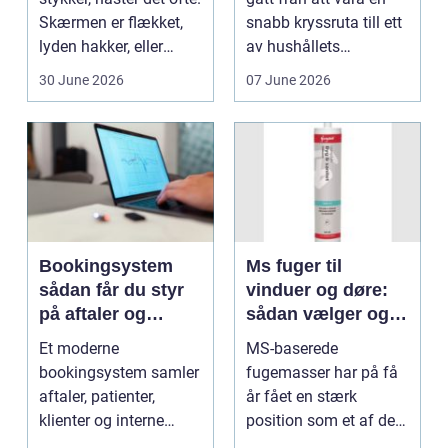
Skærmen er flækket,
snabb kryssruta till ett
lyden hakker, eller
av hushållets
batteriet løber ...
viktigaste ekonom...
30 June 2026
07 June 2026
Bookingsystem
Ms fuger til
sådan får du styr
vinduer og døre:
på aftaler og
sådan vælger og
arbejdsgange
bruger du dem
Et moderne
MS-baserede
rigtigt
bookingsystem samler
fugemasser har på få
aftaler, patienter,
år fået en stærk
klienter og interne
position som et af de
arbejdsgange ét sted. I
mest alsidige valg til